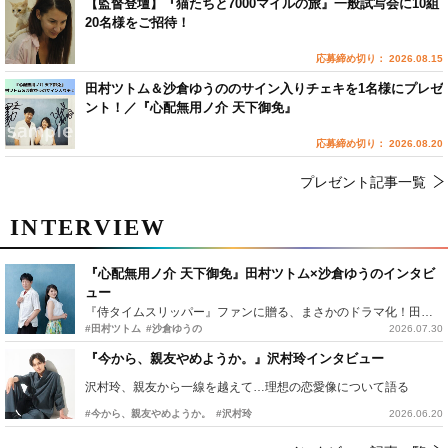
【監督登壇】『猫たちと7000マイルの旅』一般試写会に10組
20名様をご招待！
応募締め切り： 2026.08.15
田村ツトム＆沙倉ゆうののサイン入りチェキを1名様にプレゼ
ント！／『心配無用ノ介 天下御免』
応募締め切り： 2026.08.20
プレゼント記事一覧
INTERVIEW
『心配無用ノ介 天下御免』田村ツトム×沙倉ゆうのインタビ
ュー
『侍タイムスリッパー』ファンに贈る、まさかのドラマ化！田村ツトム×沙倉ゆうのが語る『心配無用ノ介』撮影秘話
#田村ツトム
#沙倉ゆうの
2026.07.30
『今から、親友やめようか。』沢村玲インタビュー
沢村玲、親友から一線を越えて…理想の恋愛像について語る
#今から、親友やめようか。
#沢村玲
2026.06.20