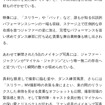
頼ものぞかせている。
映像には、「スリラー」や「バッド」など、誰もが知る伝説的
パフォーマンスシーンの一端も収録。ステージ上で圧倒的な存
在感を放つジャファーの姿に加え、完璧なパフォーマンスを追
い求めてダンス練習に打ち込む貴重な舞台裏映像も映し出され
る。
あわせて解禁された5点のメイキング写真には、ジャファー・
ジャクソンが“マイケル・ジャクソン”という唯一無二の存在へ
と近づいていく瞬間の数々が収められている。
真剣な眼差しで撮影に臨む姿や、ダンス練習風景、さらには
「スリラー」MV撮影時の衣装を身にまとい、束の間のリラッ
クスした表情を見せる貴重なオフショットも公開。撮影現場の
緊張感と努力、そして製作陣・キャスト全員が抱くマイケルへ
の深い愛とリスペクトが伝わる、ファン必見のメイキング写真