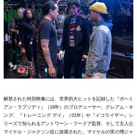
解禁された特別映像には、世界的大ヒットを記録した『ボヘミ
アン・ラプソディ』（18年）のプロデューサー、グレアム・キ
ング、『トレーニング デイ』（01年）や『イコライザー』シ
リーズで知られるアントワーン・フークア監督、そして主人公
マイケル・ジャクソン役に抜擢された、マイケルの実の甥ジャ