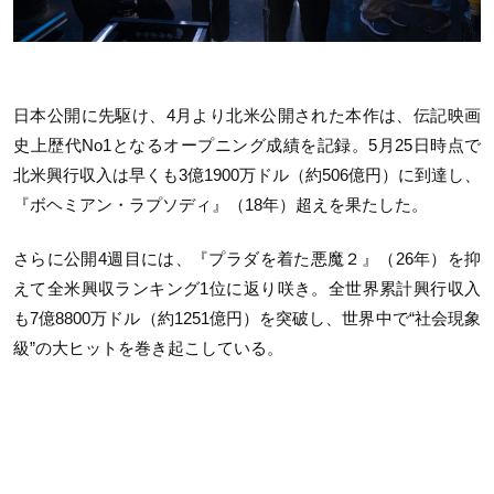
日本公開に先駆け、4月より北米公開された本作は、伝記映画
史上歴代No1となるオープニング成績を記録。5月25日時点で
北米興行収入は早くも3億1900万ドル（約506億円）に到達し、
『ボヘミアン・ラプソディ』（18年）超えを果たした。
さらに公開4週目には、『プラダを着た悪魔２』（26年）を抑
えて全米興収ランキング1位に返り咲き。全世界累計興行収入
も7億8800万ドル（約1251億円）を突破し、世界中で“社会現象
級”の大ヒットを巻き起こしている。