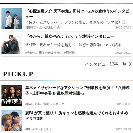
『心配無用ノ介 天下御免』田村ツトム×沙倉ゆうのインタビ
ュー
『侍タイムスリッパー』ファンに贈る、まさかのドラマ化！田村ツトム×沙倉ゆうのが語る『心配無用ノ介』撮影秘話
#田村ツトム
#沙倉ゆうの
2026.07.30
『今から、親友やめようか。』沢村玲インタビュー
沢村玲、親友から一線を越えて…理想の恋愛像について語る
#今から、親友やめようか。
#沢村玲
2026.06.20
インタビュー記事一覧
PICKUP
黒木メイサがハードなアクションで刑事役を熱演！『八神瑛
子 –上野中央署 組織犯罪対策課–』
#Hulu
#Hulu週間ランキング
2026.08.08
夏BLが真っ盛り！ 胸キュンも感動も運んでくれるおすすめ
ドラマ3選
#BL
#コントラスト
2026.08.07