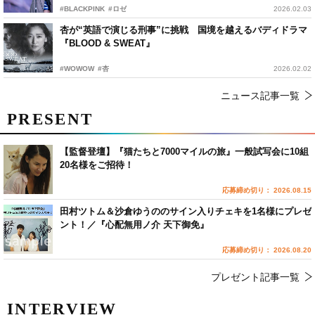
#BLACKPINK
#ロゼ
2026.02.03
杏が“英語で演じる刑事”に挑戦 国境を越えるバディドラマ
『BLOOD & SWEAT』
#WOWOW
#杏
2026.02.02
ニュース記事一覧
PRESENT
【監督登壇】『猫たちと7000マイルの旅』一般試写会に10組
20名様をご招待！
応募締め切り： 2026.08.15
田村ツトム＆沙倉ゆうののサイン入りチェキを1名様にプレゼ
ント！／『心配無用ノ介 天下御免』
応募締め切り： 2026.08.20
プレゼント記事一覧
INTERVIEW