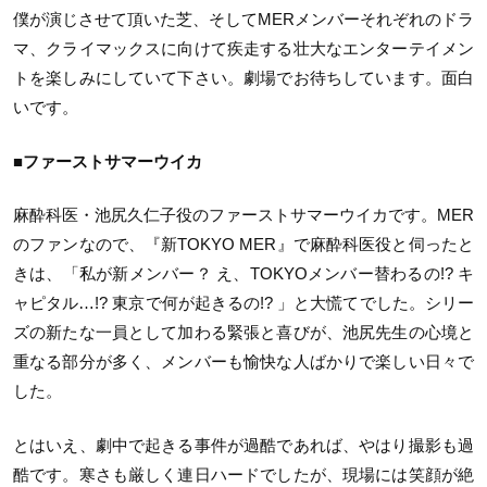
僕が演じさせて頂いた芝、そしてMERメンバーそれぞれのドラ
マ、クライマックスに向けて疾走する壮大なエンターテイメン
トを楽しみにしていて下さい。劇場でお待ちしています。面白
いです。
■ファーストサマーウイカ
麻酔科医・池尻久仁子役のファーストサマーウイカです。MER
のファンなので、『新TOKYO MER』で麻酔科医役と伺ったと
きは、「私が新メンバー？ え、TOKYOメンバー替わるの!? キ
ャピタル…!? 東京で何が起きるの!? 」と大慌てでした。シリー
ズの新たな一員として加わる緊張と喜びが、池尻先生の心境と
重なる部分が多く、メンバーも愉快な人ばかりで楽しい日々で
した。
とはいえ、劇中で起きる事件が過酷であれば、やはり撮影も過
酷です。寒さも厳しく連日ハードでしたが、現場には笑顔が絶