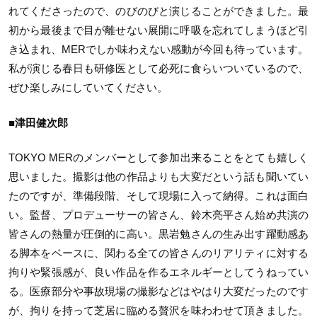
れてくださったので、のびのびと演じることができました。最
初から最後まで目が離せない展開に呼吸を忘れてしまうほど引
き込まれ、MERでしか味わえない感動が今回も待っています。
私が演じる春日も研修医として必死に食らいついているので、
ぜひ楽しみにしていてください。
■津田健次郎
TOKYO MERのメンバーとして参加出来ることをとても嬉しく
思いました。撮影は他の作品よりも大変だという話も聞いてい
たのですが、準備段階、そして現場に入って納得。これは面白
い。監督、プロデューサーの皆さん、鈴木亮平さん始め共演の
皆さんの熱量が圧倒的に高い。黒岩勉さんの生み出す躍動感あ
る脚本をベースに、関わる全ての皆さんのリアリティに対する
拘りや緊張感が、良い作品を作るエネルギーとしてうねってい
る。医療部分や事故現場の撮影などはやはり大変だったのです
が、拘りを持って芝居に臨める贅沢を味わわせて頂きました。