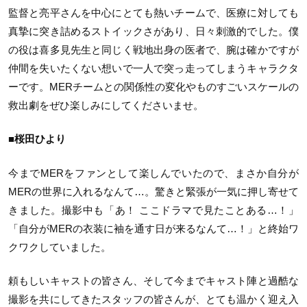
監督と亮平さんを中心にとても熱いチームで、医療に対しても
真摯に突き詰めるストイックさがあり、日々刺激的でした。僕
の役は喜多見先生と同じく戦地出身の医者で、腕は確かですが
仲間を失いたくない想いで一人で突っ走ってしまうキャラクタ
ーです。MERチームとの関係性の変化やものすごいスケールの
救出劇をぜひ楽しみにしてくださいませ。
■桜田ひより
今までMERをファンとして楽しんでいたので、まさか自分が
MERの世界に入れるなんて…。驚きと緊張が一気に押し寄せて
きました。撮影中も「あ！ ここドラマで見たことある…！」
「自分がMERの衣装に袖を通す日が来るなんて…！」と終始ワ
クワクしていました。
頼もしいキャストの皆さん、そして今までキャスト陣と過酷な
撮影を共にしてきたスタッフの皆さんが、とても温かく迎え入