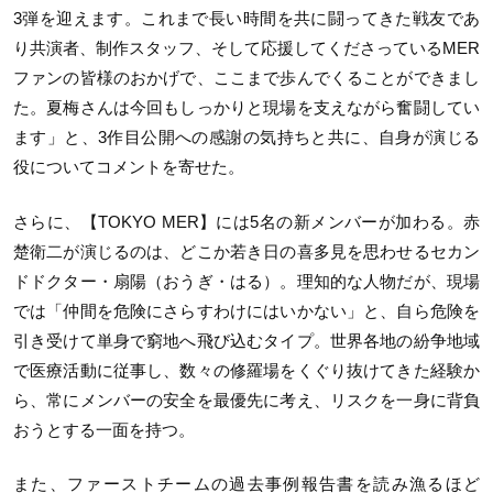
3弾を迎えます。これまで長い時間を共に闘ってきた戦友であ
り共演者、制作スタッフ、そして応援してくださっているMER
ファンの皆様のおかげで、ここまで歩んでくることができまし
た。夏梅さんは今回もしっかりと現場を支えながら奮闘してい
ます」と、3作目公開への感謝の気持ちと共に、自身が演じる
役についてコメントを寄せた。
さらに、【TOKYO MER】には5名の新メンバーが加わる。赤
楚衛二が演じるのは、どこか若き日の喜多見を思わせるセカン
ドドクター・扇陽（おうぎ・はる）。理知的な人物だが、現場
では「仲間を危険にさらすわけにはいかない」と、自ら危険を
引き受けて単身で窮地へ飛び込むタイプ。世界各地の紛争地域
で医療活動に従事し、数々の修羅場をくぐり抜けてきた経験か
ら、常にメンバーの安全を最優先に考え、リスクを一身に背負
おうとする一面を持つ。
また、ファーストチームの過去事例報告書を読み漁るほど