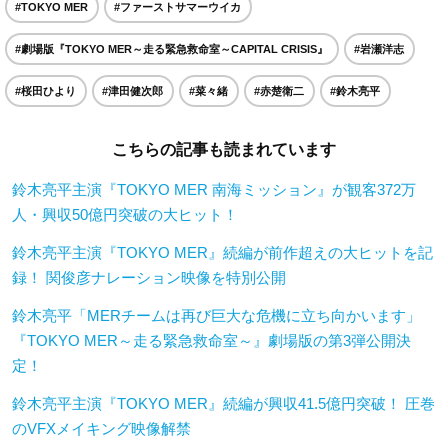
#TOKYO MER
#ファーストサマーウイカ
#劇場版『TOKYO MER～走る緊急救命室～CAPITAL CRISIS』
#岩瀬洋志
#桜田ひより
#津田健次郎
#菜々緒
#赤楚衛二
#鈴木亮平
こちらの記事も読まれています
鈴木亮平主演『TOKYO MER 南海ミッション』が観客372万
人・興収50億円突破の大ヒット！
鈴木亮平主演『TOKYO MER』続編が前作超えの大ヒットを記
録！ 関俊彦ナレーション映像を特別公開
鈴木亮平「MERチームは再び巨大な危機に立ち向かいます」
『TOKYO MER～走る緊急救命室～』劇場版の第3弾公開決
定！
鈴木亮平主演『TOKYO MER』続編が興収41.5億円突破！ 圧巻
のVFXメイキング映像解禁