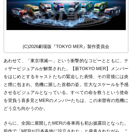
(C)2026劇場版『TOKYO MER』製作委員会
あわせて、「東京壊滅―」という衝撃的なコピーとともに、テ
ィザービジュアルが解禁された。【新TOKYO MER】メンバー
をはじめとするキャストたちの緊迫した表情、その背後には炎
と煙に包まれ、危機に瀕した首都の姿。壮大なスケールを予感
させるビジュアルとなっている。すべての命を救うという使命
を背負う喜多見とMERのメンバーたちは、この未曽有の危機に
どう立ち向かうのか。
さらに、全国に展開したMERの各車両も初お披露目となった。
前作で「MERが日本各地に設立された」と発表されながら、こ