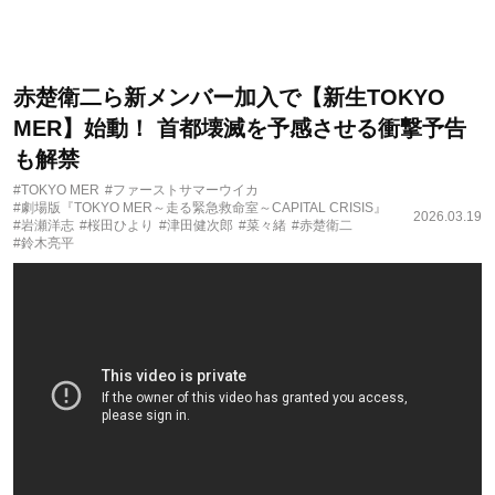
赤楚衛二ら新メンバー加入で【新生TOKYO
MER】始動！ 首都壊滅を予感させる衝撃予告
も解禁
#TOKYO MER
#ファーストサマーウイカ
#劇場版『TOKYO MER～走る緊急救命室～CAPITAL CRISIS』
2026.03.19
#岩瀬洋志
#桜田ひより
#津田健次郎
#菜々緒
#赤楚衛二
#鈴木亮平