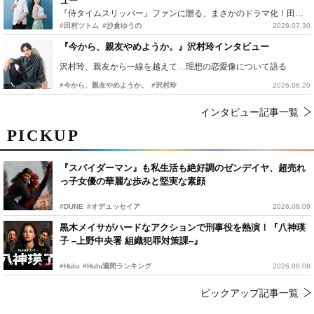
ュー
『侍タイムスリッパー』ファンに贈る、まさかのドラマ化！田村ツトム×沙倉ゆうのが語る『心配無用ノ介』撮影秘話
#田村ツトム
#沙倉ゆうの
2026.07.30
『今から、親友やめようか。』沢村玲インタビュー
沢村玲、親友から一線を越えて…理想の恋愛像について語る
#今から、親友やめようか。
#沢村玲
2026.06.20
インタビュー記事一覧
PICKUP
『スパイダーマン』も私生活も絶好調のゼンデイヤ、超売れ
っ子女優の華麗な歩みと堅実な素顔
#DUNE
#オデュッセイア
2026.08.09
黒木メイサがハードなアクションで刑事役を熱演！『八神瑛
子 –上野中央署 組織犯罪対策課–』
#Hulu
#Hulu週間ランキング
2026.08.08
ピックアップ記事一覧