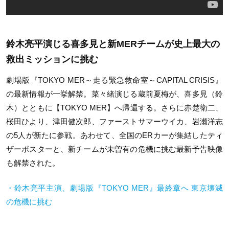
鈴木亮平演じる喜多見と新MERチームが史上最大の
救出ミッションに挑む
劇場版『TOKYO MER～走る緊急救命室～CAPITAL CRISIS』
の最新情報が一挙解禁。菜々緒演じる蔵前夏梅が、喜多見（鈴
木）とともに【TOKYO MER】へ帰還する。さらに赤楚衛二、
桜田ひより、津田健次郎、ファーストサマーウイカ、岩瀬洋志
の5人が新たに参戦。あわせて、全国のERカーが集結したティ
ザーポスターと、新チームが未曽有の危機に挑む最新予告映像
も解禁された。
・鈴木亮平主演、劇場版『TOKYO MER』最終章へ 東京壊滅
の危機に挑む