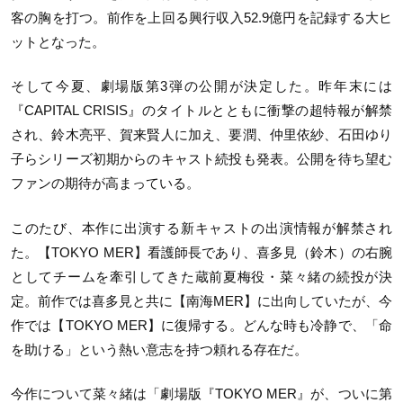
客の胸を打つ。前作を上回る興行収入52.9億円を記録する大ヒ
ットとなった。
そして今夏、劇場版第3弾の公開が決定した。昨年末には
『CAPITAL CRISIS』のタイトルとともに衝撃の超特報が解禁
され、鈴木亮平、賀来賢人に加え、要潤、仲里依紗、石田ゆり
子らシリーズ初期からのキャスト続投も発表。公開を待ち望む
ファンの期待が高まっている。
このたび、本作に出演する新キャストの出演情報が解禁され
た。【TOKYO MER】看護師長であり、喜多見（鈴木）の右腕
としてチームを牽引してきた蔵前夏梅役・菜々緒の続投が決
定。前作では喜多見と共に【南海MER】に出向していたが、今
作では【TOKYO MER】に復帰する。どんな時も冷静で、「命
を助ける」という熱い意志を持つ頼れる存在だ。
今作について菜々緒は「劇場版『TOKYO MER』が、ついに第