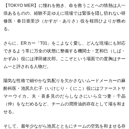
【TOKYO MER】に憧れを抱き、命を救うことへの情熱は人一
倍あるものの、経験不足ゆえに現場では緊張を隠し切れない研
修医・春日亜里沙（かすが・ありさ）役を桜田ひよりが務め
る。
さらに、ERカー「T01」をこよなく愛し、どんな現場にも対応
できるよう常に万全の状態に整備する機関士・芝和巳（しば・
かずみ）役には津田健次郎。ここぞという場面での度胸はチー
ム一と評される人物だ。
陽気な性格で細やかな気配りを欠かさないムードメーカーの麻
酔科医・池尻久仁子（いけじり・くにこ）役にはファーストサ
マーウイカ。夫・喜多見のだらしなさにいら立つ妻・千晶
（仲）をなだめるなど、チームの潤滑油的存在として場を和ま
せる。
そして、最年少ながら池尻とともにチームの空気を和ませる存