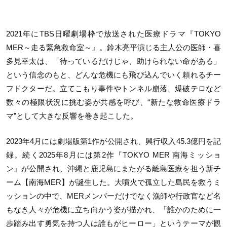
2021年にTBS日曜劇場枠で放送された医療ドラマ『TOKYO
MER～走る緊急救命室～』。鈴木亮平演じる主人公の医師・喜
多見幸太は、「待っているだけじゃ、助けられない命がある」
という信念のもと、どんな危機にも飛び込んでいく頼れるチー
フドクターだ。立てこもり事件やトンネル崩落、爆破テロなど
数々の極限状況に挑む姿が共感を呼び、“新たな救命医療ドラ
マ”として大きな反響を巻き起こした。
2023年4月には劇場版第1作が公開され、興行収入45.3億円を記
録。続く2025年8月には第2作『TOKYO MER 南海ミッショ
ン』が公開され、沖縄と鹿児島にまたがる離島医療を担う新チ
ーム【南海MER】が誕生した。大噴火で孤立した島民を救うミ
ッションの中で、MERメンバーだけでなく漁師や行政官など名
もなき人々が危機に立ち向かう姿が描かれ、「誰かのために一
歩踏み出す勇気を持つ人は誰もがヒーロー」というテーマが観