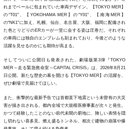
れまでベールに包まれていた車両デザイン。【TOKYO MER】
の“T01”、【YOKOHAMA MER】の“Y01”、【南海MER】
の“NK1”に加え、札幌、仙台、名古屋、大阪、福岡に配備され
た色とりどりのERカーが一堂に会する姿は圧巻だ。それぞれ
の車両には独自のエンブレムも刻まれており、今後どのような
活躍を見せるのかにも期待が高まる。
そしてついに公開日も発表された。劇場版第3弾『TOKYO
MER～走る緊急救命室～CAPITAL CRISIS』は、2026年8月21
日公開。新たな歴史の幕を開ける【TOKYO MER】の活躍を、
ぜひ劇場で見届けてほしい。
また、衝撃的な最新予告では首都直下地震という未曽有の大災
害が描き出される。都内全域で大規模医療事案が次々と発生。
かつて経験したことのない前代未聞の窮地に、険しい表情を隠
し切れない喜多見。燃え盛るトンネル、相次ぐ建物の崩落や爆
発事故、そして増え続ける負傷者…。