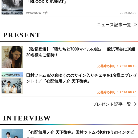
『BLOOD & SWEAT』
#WOWOW
#杏
2026.02.02
ニュース記事一覧
PRESENT
【監督登壇】『猫たちと7000マイルの旅』一般試写会に10組
20名様をご招待！
応募締め切り： 2026.08.15
田村ツトム＆沙倉ゆうののサイン入りチェキを1名様にプレゼ
ント！／『心配無用ノ介 天下御免』
応募締め切り： 2026.08.20
プレゼント記事一覧
INTERVIEW
『心配無用ノ介 天下御免』田村ツトム×沙倉ゆうのインタビ