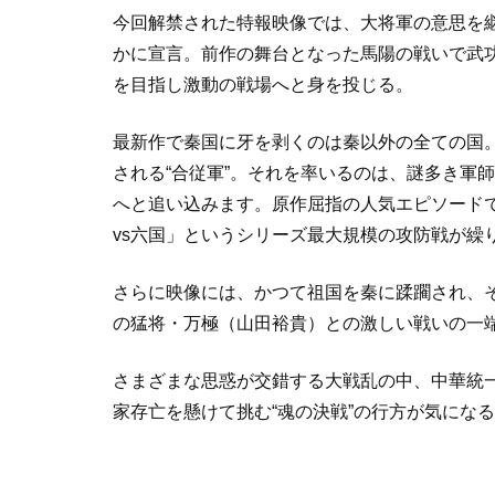
今回解禁された特報映像では、大将軍の意思を
かに宣言。前作の舞台となった馬陽の戦いで武
を目指し激動の戦場へと身を投じる。
最新作で秦国に牙を剥くのは秦以外の全ての国
される“合従軍”。それを率いるのは、謎多き軍
へと追い込みます。原作屈指の人気エピソード
vs六国」というシリーズ最大規模の攻防戦が繰
さらに映像には、かつて祖国を秦に蹂躙され、そ
の猛将・万極（山田裕貴）との激しい戦いの一
さまざまな思惑が交錯する大戦乱の中、中華統
家存亡を懸けて挑む“魂の決戦”の行方が気にな