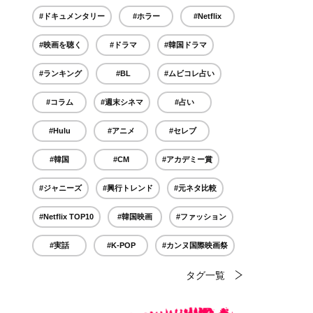
#ドキュメンタリー
#ホラー
#Netflix
#映画を聴く
#ドラマ
#韓国ドラマ
#ランキング
#BL
#ムビコレ占い
#コラム
#週末シネマ
#占い
#Hulu
#アニメ
#セレブ
#韓国
#CM
#アカデミー賞
#ジャニーズ
#興行トレンド
#元ネタ比較
#Netflix TOP10
#韓国映画
#ファッション
#実話
#K-POP
#カンヌ国際映画祭
タグ一覧