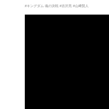
#キングダム 魂の決戦
#吉沢亮
#山﨑賢人