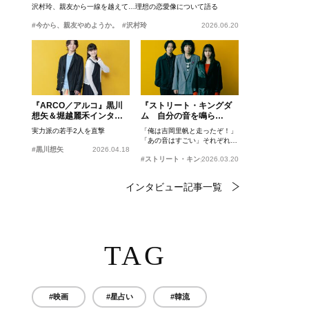
沢村玲、親友から一線を越えて…理想の恋愛像について語る
#今から、親友やめようか。
#沢村玲
2026.06.20
『ARCO／アルコ』黒川
『ストリート・キングダ
想矢＆堀越麗禾インタビ
ム 自分の音を鳴ら
ュー
せ。』峯田和伸、若葉竜
実力派の若手2人を直撃
「俺は吉岡里帆と走ったぞ！」
也、吉岡里帆インタビュ
「あの音はすごい」それぞれの
ー
#黒川想矢
2026.04.18
忘れがたいシーンとは？
#ストリート・キングダム 自分の音を鳴らせ。
2026.03.20
インタビュー記事一覧
TAG
#映画
#星占い
#韓流