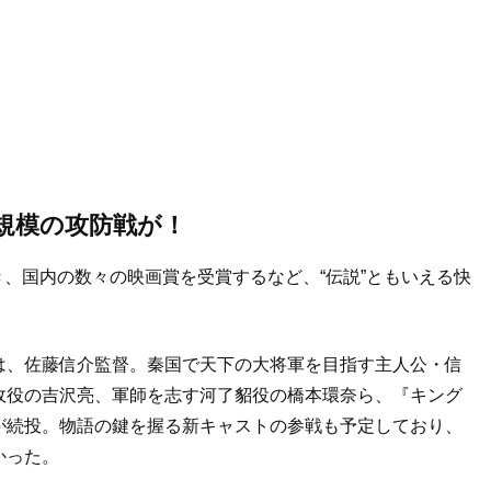
規模の攻防戦が！
1に輝き、国内の数々の映画賞を受賞するなど、“伝説”ともいえる快
。
は、佐藤信介監督。秦国で天下の大将軍を目指す主人公・信
政役の吉沢亮、軍師を志す河了貂役の橋本環奈ら、『キング
が続投。物語の鍵を握る新キャストの参戦も予定しており、
かった。