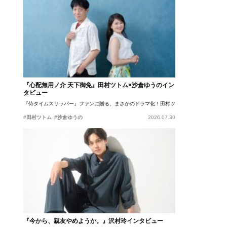
『心配無用ノ介 天下御免』田村ツトム×沙倉ゆうのイン
タビュー
『侍タイムスリッパー』ファンに贈る、まさかのドラマ化！田村ツトム×沙倉ゆうのが語
#田村ツトム
#沙倉ゆうの
2026.07.30
『今から、親友やめようか。』沢村玲インタビュー