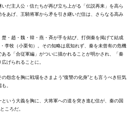
継いだ主人公・信たちが再び立ち上がる「伝説再来」を高ら
功をあげ、王騎将軍から矛を引き継いだ信は、さらなる高み
。楚・趙・魏・韓・燕・斉が手を結び、打倒秦を掲げて結成
師・李牧（小栗旬）。その知略は底知れず、秦を未曾有の危機
である「合従軍編」がついに描かれることが明かされ、「秦
り広げられることに。
の怨念を胸に戦場をさまよう“復讐の化身”とも言うべき狂気
端も。
一という大義を胸に、大将軍への道を突き進む信が、秦の国
るところだ。