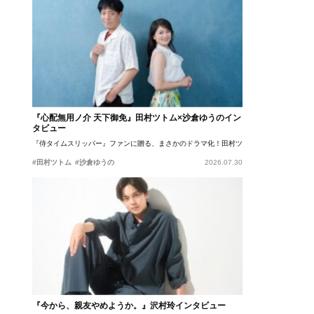
『心配無用ノ介 天下御免』田村ツトム×沙倉ゆうのイン
タビュー
『侍タイムスリッパー』ファンに贈る、まさかのドラマ化！田村ツトム×沙倉ゆうのが語
#田村ツトム
#沙倉ゆうの
2026.07.30
『今から、親友やめようか。』沢村玲インタビュー