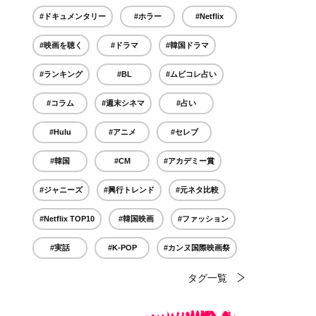
#ドキュメンタリー
#ホラー
#Netflix
#映画を聴く
#ドラマ
#韓国ドラマ
#ランキング
#BL
#ムビコレ占い
#コラム
#週末シネマ
#占い
#Hulu
#アニメ
#セレブ
#韓国
#CM
#アカデミー賞
#ジャニーズ
#興行トレンド
#元ネタ比較
#Netflix TOP10
#韓国映画
#ファッション
#実話
#K-POP
#カンヌ国際映画祭
タグ一覧