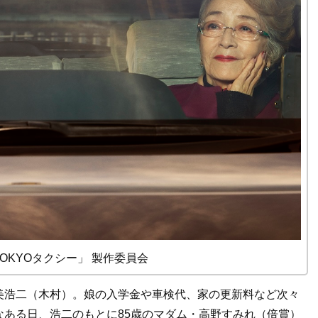
 「TOKYOタクシー」 製作委員会
美浩二（木村）。娘の入学金や車検代、家の更新料など次々
ある日、浩二のもとに85歳のマダム・高野すみれ（倍賞）