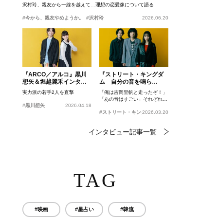
沢村玲、親友から一線を越えて…理想の恋愛像について語る
#今から、親友やめようか。
#沢村玲
2026.06.20
『ARCO／アルコ』黒川
『ストリート・キングダ
想矢＆堀越麗禾インタビ
ム 自分の音を鳴ら
ュー
せ。』峯田和伸、若葉竜
実力派の若手2人を直撃
「俺は吉岡里帆と走ったぞ！」
也、吉岡里帆インタビュ
「あの音はすごい」それぞれの
ー
#黒川想矢
2026.04.18
忘れがたいシーンとは？
#ストリート・キングダム 自分の音を鳴らせ。
2026.03.20
インタビュー記事一覧
TAG
#映画
#星占い
#韓流