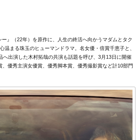
ー』（22年）を原作に、人生の終活へ向かうマダムとタク
、心温まる珠玉のヒューマンドラマ。名女優・倍賞千恵子と、
品へ出演した木村拓哉の共演も話題を呼び、3月13日に開催
賞、優秀主演女優賞、優秀脚本賞、優秀撮影賞など計10部門