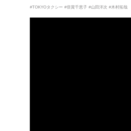
#TOKYOタクシー
#倍賞千恵子
#山田洋次
#木村拓哉