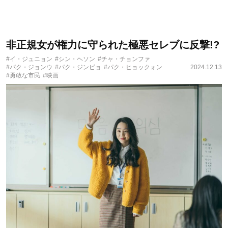
非正規女が権力に守られた極悪セレブに反撃!?
#イ・ジュニョン
#シン・ヘソン
#チャ・チョンファ
#パク・ジョンウ
#パク・ジンピョ
#パク・ヒョックォン
2024.12.13
#勇敢な市民
#映画