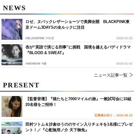
NEWS
ロゼ、ヌバックレザーショーツで美脚全開 BLACKPINK東
京ドーム3DAYSの全ルックに注目
#BLACKPINK
#ロゼ
2026.02.03
杏が“英語で演じる刑事”に挑戦 国境を越えるバディドラマ
『BLOOD & SWEAT』
#WOWOW
#杏
2026.02.02
ニュース記事一覧
PRESENT
【監督登壇】『猫たちと7000マイルの旅』一般試写会に10組
20名様をご招待！
応募締め切り： 2026.08.15
田村ツトム＆沙倉ゆうののサイン入りチェキを1名様にプレゼ
ント！／『心配無用ノ介 天下御免』