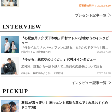
応募締め切り： 2026.08.20
プレゼント記事一覧
INTERVIEW
『心配無用ノ介 天下御免』田村ツトム×沙倉ゆうのインタビ
ュー
『侍タイムスリッパー』ファンに贈る、まさかのドラマ化！田村ツトム×沙倉ゆうのが語る『心配無用ノ介』撮影秘話
#田村ツトム
#沙倉ゆうの
2026.07.30
『今から、親友やめようか。』沢村玲インタビュー
沢村玲、親友から一線を越えて…理想の恋愛像について語る
#今から、親友やめようか。
#沢村玲
2026.06.20
インタビュー記事一覧
PICKUP
夏BLが真っ盛り！ 胸キュンも感動も運んでくれるおすすめ
ドラマ3選