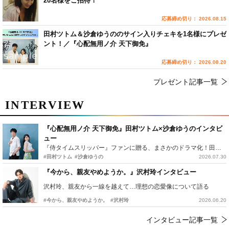
20名様をご招待！
応募締め切り： 2026.08.15
田村ツトム＆沙倉ゆうののサイン入りチェキを1名様にプレゼ
ント！／『心配無用ノ介 天下御免』
応募締め切り： 2026.08.20
プレゼント記事一覧
INTERVIEW
『心配無用ノ介 天下御免』田村ツトム×沙倉ゆうのインタビ
ュー
『侍タイムスリッパー』ファンに贈る、まさかのドラマ化！田村ツトム×沙倉ゆうのが語る『心配無用ノ介』撮影秘話
#田村ツトム
#沙倉ゆうの
2026.07.30
『今から、親友やめようか。』沢村玲インタビュー
沢村玲、親友から一線を越えて…理想の恋愛像について語る
#今から、親友やめようか。
#沢村玲
2026.06.20
インタビュー記事一覧