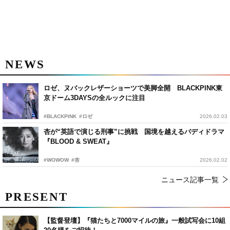
NEWS
ロゼ、ヌバックレザーショーツで美脚全開 BLACKPINK東
京ドーム3DAYSの全ルックに注目
#BLACKPINK
#ロゼ
2026.02.03
杏が“英語で演じる刑事”に挑戦 国境を越えるバディドラマ
『BLOOD & SWEAT』
#WOWOW
#杏
2026.02.02
ニュース記事一覧
PRESENT
【監督登壇】『猫たちと7000マイルの旅』一般試写会に10組