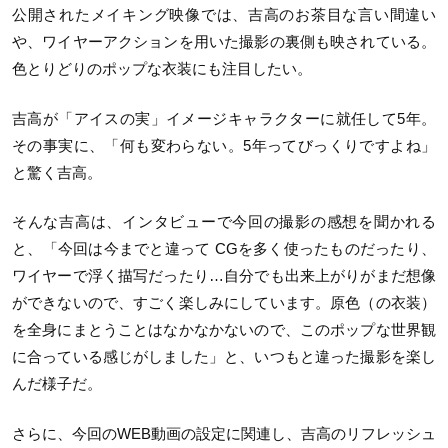
公開されたメイキング映像では、吉高のお茶目な言い間違い
や、ワイヤーアクションを用いた撮影の裏側も映されている。
色とりどりのポップな衣装にも注目したい。
吉高が「アイスの実」イメージキャラクターに就任して
5
年。
その事実に、「何も変わらない。
5
年ってびっくりですよね」
と驚く吉高。
そんな吉高は、インタビューで今回の撮影の感想を聞かれる
と、「今回は今までと違って
CG
を多く使ったものだったり、
ワイヤーで浮く描写だったり
…
自分でも出来上がりがまだ想像
ができないので、すごく楽しみにしています。原色（の衣装）
を全身にまとうことはなかなかないので、このポップな世界観
に合っている感じがしました」と、いつもと違った撮影を楽し
んだ様子だ。
さらに、今回のWEB動画の設定に関連し、吉高のリフレッシュ