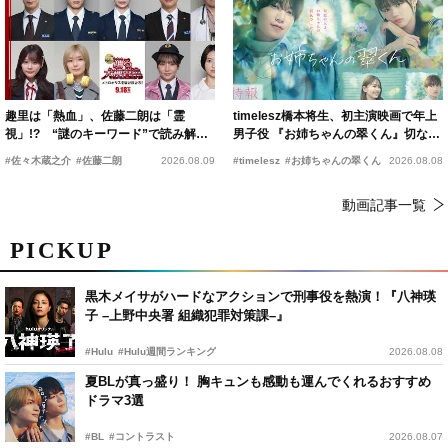
趣里は「熱血」、佐藤二朗は「霊
timelesz橋本将生、初主演映画で年上
視」!? “謎のキーワード”で読み解く
男子役 『お姉ちゃんの翠くん』切ない
『踊る大捜査線 N.E.W.』新メンバー
恋の幕開けを予感
#佐々木蔵之介
#佐藤二朗
2026.08.09
#timelesz
#お姉ちゃんの翠くん
2026.08.08
動画記事一覧
PICKUP
黒木メイサがハードなアクションで刑事役を熱演！『八神瑛
子 –上野中央署 組織犯罪対策課–』
#Hulu
#Hulu週間ランキング
2026.08.08
夏BLが真っ盛り！ 胸キュンも感動も運んでくれるおすすめ
ドラマ3選
#BL
#コントラスト
2026.08.07