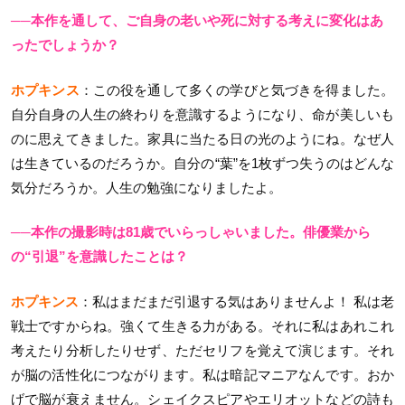
──本作を通して、ご自身の老いや死に対する考えに変化はあ
ったでしょうか？
ホプキンス
：この役を通して多くの学びと気づきを得ました。
自分自身の人生の終わりを意識するようになり、命が美しいも
のに思えてきました。家具に当たる日の光のようにね。なぜ人
は生きているのだろうか。自分の“葉”を1枚ずつ失うのはどんな
気分だろうか。人生の勉強になりましたよ。
──本作の撮影時は81歳でいらっしゃいました。俳優業から
の“引退”を意識したことは？
ホプキンス
：私はまだまだ引退する気はありませんよ！ 私は老
戦士ですからね。強くて生きる力がある。それに私はあれこれ
考えたり分析したりせず、ただセリフを覚えて演じます。それ
が脳の活性化につながります。私は暗記マニアなんです。おか
げで脳が衰えません。シェイクスピアやエリオットなどの詩も