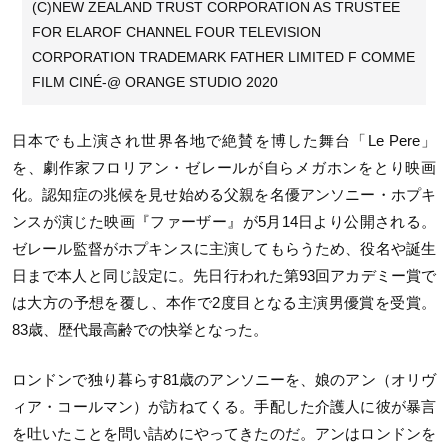
(C)NEW ZEALAND TRUST CORPORATION AS TRUSTEE
FOR ELAROF CHANNEL FOUR TELEVISION
CORPORATION TRADEMARK FATHER LIMITED F COMME
FILM CINÉ-@ ORANGE STUDIO 2020
日本でも上演され世界各地で絶賛を博した舞台「Le Pere」
を、劇作家フロリアン・ゼレールが自らメガホンをとり映画
化。認知症の兆候を見せ始める父親を名優アンソニー・ホプキ
ンスが演じた映画『ファーザー』が5月14日より公開される。
ゼレール監督がホプキンスに主演してもらうため、役名や誕生
日まで本人と同じ設定に。先日行われた第93回アカデミー賞で
は大方の予想を覆し、本作で2度目となる主演男優賞を受賞。
83歳、歴代最高齢での快挙となった。
ロンドンで独り暮らす81歳のアンソニーを、娘のアン（オリヴ
ィア・コールマン）が訪ねてくる。手配した介護人に彼が暴言
を吐いたことを問い詰めにやってきたのだ。アンはロンドンを