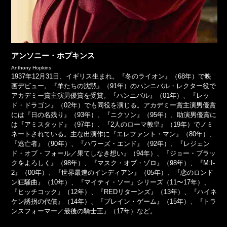
アンソニー・ホプキンス
Anthony Hopkins
1937年12月31日、イギリス生まれ。『冬のライオン』（68年）で映
画デビュー。『羊たちの沈黙』（91年）のハンニバル・レクター役で
アカデミー賞主演男優賞を受賞。『ハンニバル』（01年）、『レッ
ド・ドラゴン』（02年）でも同役を演じる。アカデミー賞主演男優賞
には『日の名残り』（93年）、『ニクソン』（95年）、助演男優賞に
は『アミスタッド』（97年）、『2人のローマ教皇』（19年）でノミ
ネートされている。主な出演作に『エレファント・マン』（80年）、
『逃亡者』（90年）、『ハワーズ・エンド』（92年）、『レジェン
ド・オブ・フォール／果てしなき想い』（94年）、『ジョー・ブラッ
クをよろしく』（98年）、『マスク・オブ・ゾロ』（98年）、『M:I-
2』（00年）、『世界最速のインディアン』（05年）、『恋のロンド
ン狂騒曲』（10年）、『マイティ・ソー』シリーズ（11〜17年）、
『ヒッチコック』（12年）、『REDリターンズ』（13年）、『ハイネ
ケン誘拐の代償』（14年）、『ブレイン・ゲーム』（15年）、『トラ
ンスフォーマー／最後の騎士王』（17年）など。