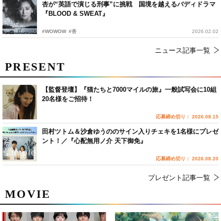
杏が“英語で演じる刑事”に挑戦 国境を越えるバディドラマ
『BLOOD & SWEAT』
#WOWOW
#杏
2026.02.02
ニュース記事一覧
PRESENT
【監督登壇】『猫たちと7000マイルの旅』一般試写会に10組
20名様をご招待！
応募締め切り： 2026.08.15
田村ツトム＆沙倉ゆうののサイン入りチェキを1名様にプレゼ
ント！／『心配無用ノ介 天下御免』
応募締め切り： 2026.08.20
プレゼント記事一覧
MOVIE