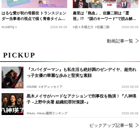
はるな愛が初の母親役 トランスジェン
趣里は「熱血」、佐藤二朗は「霊
ダー当事者の視点で描く青春タイムス
視」!? “謎のキーワード”で読み解く
リップコメディ
『踊る大捜査線 N.E.W.』新メンバー
#LGBTQ＋
2026.08.09
#佐々木蔵之介
#佐藤二朗
2026.08.09
動画記事一覧
PICKUP
『スパイダーマン』も私生活も絶好調のゼンデイヤ、超売れ
っ子女優の華麗な歩みと堅実な素顔
#DUNE
#オデュッセイア
2026.08.09
黒木メイサがハードなアクションで刑事役を熱演！『八神瑛
子 –上野中央署 組織犯罪対策課–』
#Hulu
#Hulu週間ランキング
2026.08.08
ピックアップ記事一覧