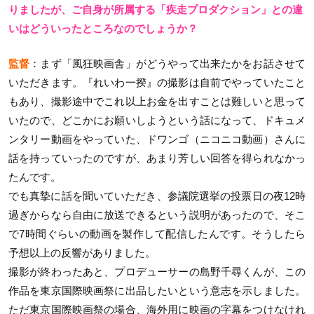
りましたが、ご自身が所属する「疾走プロダクション」との違
いはどういったところなのでしょうか？
監督
：まず「風狂映画舎」がどうやって出来たかをお話させて
いただきます。『れいわ一揆』の撮影は自前でやっていたこと
もあり、撮影途中でこれ以上お金を出すことは難しいと思って
いたので、どこかにお願いしようという話になって、ドキュメ
ンタリー動画をやっていた、ドワンゴ（ニコニコ動画）さんに
話を持っていったのですが、あまり芳しい回答を得られなかっ
たんです。
でも真摯に話を聞いていただき、参議院選挙の投票日の夜12時
過ぎからなら自由に放送できるという説明があったので、そこ
で7時間ぐらいの動画を製作して配信したんです。そうしたら
予想以上の反響がありました。
撮影が終わったあと、プロデューサーの島野千尋くんが、この
作品を東京国際映画祭に出品したいという意志を示しました。
ただ東京国際映画祭の場合、海外用に映画の字幕をつけなけれ