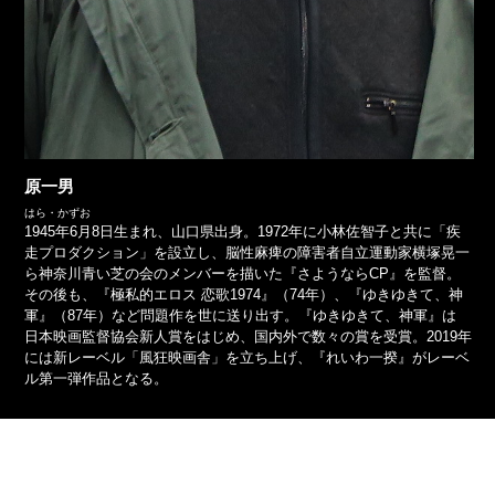
原一男
はら・かずお
1945年6月8日生まれ、山口県出身。1972年に小林佐智子と共に「疾
走プロダクション」を設立し、脳性麻痺の障害者自立運動家横塚晃一
ら神奈川青い芝の会のメンバーを描いた『さようならCP』を監督。
その後も、『極私的エロス 恋歌1974』（74年）、『ゆきゆきて、神
軍』（87年）など問題作を世に送り出す。『ゆきゆきて、神軍』は
日本映画監督協会新人賞をはじめ、国内外で数々の賞を受賞。2019年
には新レーベル「風狂映画舎」を立ち上げ、『れいわ一揆』がレーベ
ル第一弾作品となる。