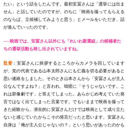
たい」という話をしたんです。最初安冨さんは「選挙には出ま
せん」と話していたのですが、のちに「映画を撮ってもらえる
のならば、立候補してみようと思う」とメールをいただき、話
が進んでいったのです。
──映画では、安冨さん以外にも「れいわ新選組」の候補者た
ちの選挙活動も映し出されていますね。
監督
：安冨さんに挨拶するところからカメラを回しています
が、党の代表である山本太郎さんにも仁義を切る必要があると
思い連絡をしました。そのとき山本さんから「安冨さんが主人
公なんですよね？」と言われ、咄嗟に「そうじゃないです。こ
れは群像劇です」と答えてしまった。あらかじめ考えていた発
言ではなく出てしまった言葉です。でもいままで映画を撮って
きた経験から、潜在的に安冨さんだけでは映画として成り立た
ないと感じていたからこその発言だったと思います。安冨さん
自身は「俺が主人公じゃないの？」という思いがあったのかも