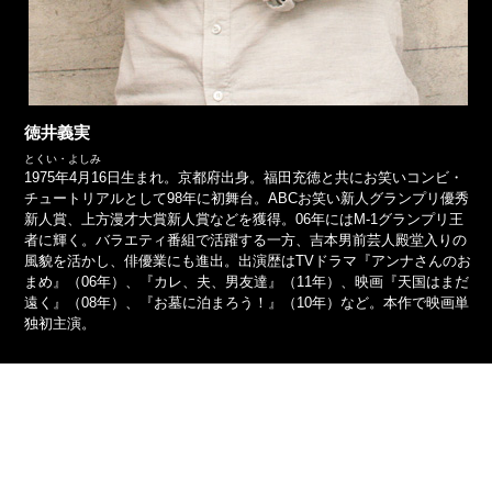
徳井義実
とくい・よしみ
1975年4月16日生まれ。京都府出身。福田充徳と共にお笑いコンビ・
チュートリアルとして98年に初舞台。ABCお笑い新人グランプリ優秀
新人賞、上方漫才大賞新人賞などを獲得。06年にはM-1グランプリ王
者に輝く。バラエティ番組で活躍する一方、吉本男前芸人殿堂入りの
風貌を活かし、俳優業にも進出。出演歴はTVドラマ『アンナさんのお
まめ』（06年）、『カレ、夫、男友達』（11年）、映画『天国はまだ
遠く』（08年）、『お墓に泊まろう！』（10年）など。本作で映画単
独初主演。