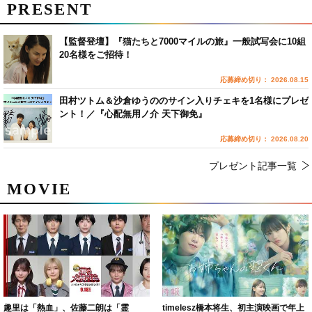
PRESENT
【監督登壇】『猫たちと7000マイルの旅』一般試写会に10組
20名様をご招待！
応募締め切り： 2026.08.15
田村ツトム＆沙倉ゆうののサイン入りチェキを1名様にプレゼ
ント！／『心配無用ノ介 天下御免』
応募締め切り： 2026.08.20
プレゼント記事一覧
MOVIE
趣里は「熱血」、佐藤二朗は「霊
timelesz橋本将生、初主演映画で年上