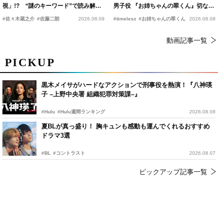
視」!? “謎のキーワード”で読み解く
男子役 『お姉ちゃんの翠くん』切ない
『踊る大捜査線 N.E.W.』新メンバー
恋の幕開けを予感
#佐々木蔵之介
#佐藤二朗
2026.08.09
#timelesz
#お姉ちゃんの翠くん
2026.08.08
動画記事一覧
PICKUP
黒木メイサがハードなアクションで刑事役を熱演！『八神瑛
子 –上野中央署 組織犯罪対策課–』
#Hulu
#Hulu週間ランキング
2026.08.08
夏BLが真っ盛り！ 胸キュンも感動も運んでくれるおすすめ
ドラマ3選
#BL
#コントラスト
2026.08.07
ピックアップ記事一覧