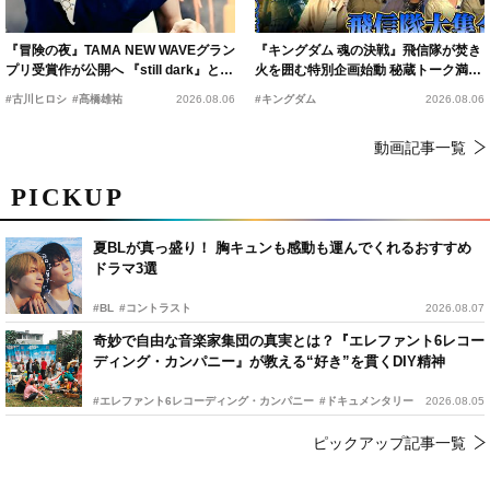
『冒険の夜』TAMA NEW WAVEグラン
『キングダム 魂の決戦』飛信隊が焚き
プリ受賞作が公開へ 『still dark』と同
火を囲む特別企画始動 秘蔵トーク満載
時上映決定
の“キングダムキャンプ”開催
#古川ヒロシ
#髙橋雄祐
2026.08.06
#キングダム
2026.08.06
動画記事一覧
PICKUP
夏BLが真っ盛り！ 胸キュンも感動も運んでくれるおすすめ
ドラマ3選
#BL
#コントラスト
2026.08.07
奇妙で自由な音楽家集団の真実とは？『エレファント6レコー
ディング・カンパニー』が教える“好き”を貫くDIY精神
#エレファント6レコーディング・カンパニー
#ドキュメンタリー
2026.08.05
ピックアップ記事一覧