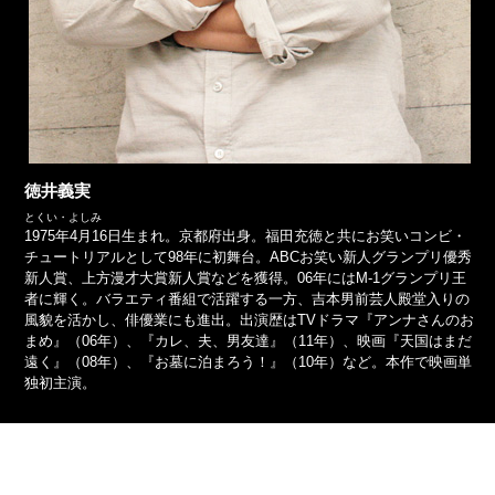
徳井義実
とくい・よしみ
1975年4月16日生まれ。京都府出身。福田充徳と共にお笑いコンビ・
チュートリアルとして98年に初舞台。ABCお笑い新人グランプリ優秀
新人賞、上方漫才大賞新人賞などを獲得。06年にはM-1グランプリ王
者に輝く。バラエティ番組で活躍する一方、吉本男前芸人殿堂入りの
風貌を活かし、俳優業にも進出。出演歴はTVドラマ『アンナさんのお
まめ』（06年）、『カレ、夫、男友達』（11年）、映画『天国はまだ
遠く』（08年）、『お墓に泊まろう！』（10年）など。本作で映画単
独初主演。