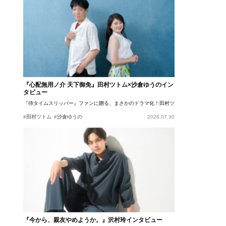
『心配無用ノ介 天下御免』田村ツトム×沙倉ゆうのイン
タビュー
『侍タイムスリッパー』ファンに贈る、まさかのドラマ化！田村ツトム×沙倉ゆうのが語
#田村ツトム
#沙倉ゆうの
2026.07.30
『今から、親友やめようか。』沢村玲インタビュー