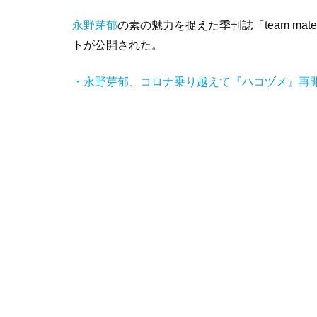
永野芽郁
の素の魅力を捉えた季刊誌「team mat
トが公開された。
・永野芽郁、コロナ乗り越えて『ハコヅメ』再開