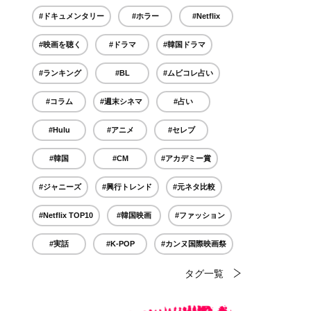
#ドキュメンタリー
#ホラー
#Netflix
#映画を聴く
#ドラマ
#韓国ドラマ
#ランキング
#BL
#ムビコレ占い
#コラム
#週末シネマ
#占い
#Hulu
#アニメ
#セレブ
#韓国
#CM
#アカデミー賞
#ジャニーズ
#興行トレンド
#元ネタ比較
#Netflix TOP10
#韓国映画
#ファッション
#実話
#K-POP
#カンヌ国際映画祭
タグ一覧