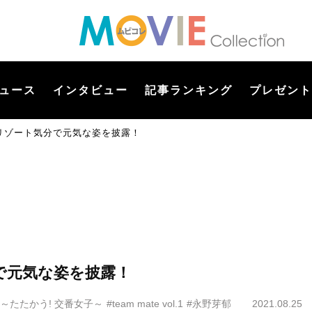
ュース
インタビュー
記事ランキング
プレゼント
リゾート気分で元気な姿を披露！
で元気な姿を披露！
 ～たたかう! 交番女子～
#team mate vol.1
#永野芽郁
2021.08.25