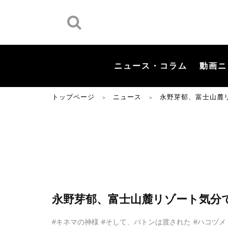
ニュース・コラム
動画ニ
トップページ
ニュース
永野芽郁、富士山麓
＞
＞
永野芽郁、富士山麓リゾート気分
#キネマの神様
#そして、バトンは渡された
#ハコヅメ