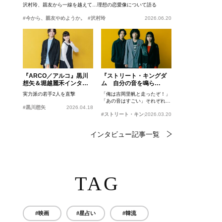
沢村玲、親友から一線を越えて…理想の恋愛像について語る
#今から、親友やめようか。
#沢村玲
2026.06.20
『ARCO／アルコ』黒川
『ストリート・キングダ
想矢＆堀越麗禾インタビ
ム 自分の音を鳴ら
ュー
せ。』峯田和伸、若葉竜
実力派の若手2人を直撃
「俺は吉岡里帆と走ったぞ！」
也、吉岡里帆インタビュ
「あの音はすごい」それぞれの
ー
#黒川想矢
2026.04.18
忘れがたいシーンとは？
#ストリート・キングダム 自分の音を鳴らせ。
2026.03.20
インタビュー記事一覧
TAG
#映画
#星占い
#韓流