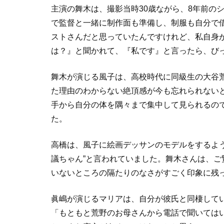
主演の舞木は、撮影当時30歳ながら、8年前の
で監督と一緒に制作面も準備し、制服も自分で
ストさんだと思っていたんですけれど、私自身
は？』と聞かれて、『私です』と言ったら、び
舞木が演じる風子は、高校時代に同級生の大谷
た理由のわからない絶頂感が今も忘れられない
手から自分の体を隅々まで集中して見られるの
た。
高橋は、風子に絵画デッサンのモデルをするよ
議ちゃん”と言われていました。舞木さんは、
いないところの隔たりのなさがすごく印象に残
眞嶋が演じるマリアは、自分が彼氏と同棲して
「もともと荒野のお母さんから電話で聞いては