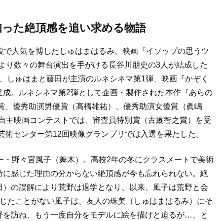
知った絶頂感を追い求める物語
役で人気を博したしゅはまはるみ、映画『イソップの思うツ
代より数々の舞台演出を手がける長谷川朋史の3人が結成した
9年、しゅはまと藤田が主演のルネシネマ第1弾、映画『かぞく
達成。ルネシネマ第2弾として企画・製作された本作『あらの
品賞、優秀助演男優賞（高橋雄祐）、優秀助演女優賞（眞嶋
回自主映画コンテストでは、審査員特別賞（古廐智之賞）を受
日本芸術センター第12回映像グランプリでは入選を果たした。
ー・野々宮風子（舞木）。高校2年の冬にクラスメートで美術
時に感じた理由の分からない絶頂感が今も忘れられない。絶
田）の誤解により荒野は退学となり、以来、風子は荒野と会
感じたことがない風子は、友人の珠美（しゅはまはるみ）にそ
野を訪ね、もう一度自分をモデルに絵を描けと迫るが…、と