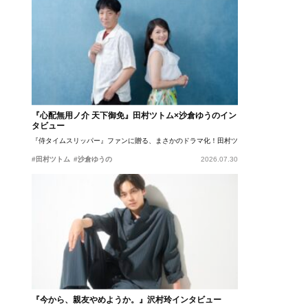
『心配無用ノ介 天下御免』田村ツトム×沙倉ゆうのイン
タビュー
『侍タイムスリッパー』ファンに贈る、まさかのドラマ化！田村ツトム×沙倉ゆうのが語
#田村ツトム
#沙倉ゆうの
2026.07.30
『今から、親友やめようか。』沢村玲インタビュー