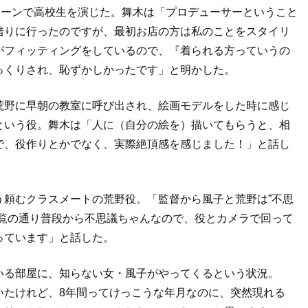
シーンで高校生を演じた。舞木は「プロデューサーということ
借りに行ったのですが、最初お店の方は私のことをスタイリ
がフィッティングをしているので、『着られる方っていうの
っくりされ、恥ずかしかったです」と明かした。
荒野に早朝の教室に呼び出され、絵画モデルをした時に感じ
という役。舞木は「人に（自分の絵を）描いてもらうと、相
で、役作りとかでなく、実際絶頂感を感じました！」と話し
う頼むクラスメートの荒野役。「監督から風子と荒野は”不思
ご覧の通り普段から不思議ちゃんなので、役とカメラで回って
っています」と話した。
いる部屋に、知らない女・風子がやってくるという状況。
いたけれど、8年間ってけっこうな年月なのに、突然現れる