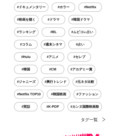
#ドキュメンタリー
#ホラー
#Netflix
#映画を聴く
#ドラマ
#韓国ドラマ
#ランキング
#BL
#ムビコレ占い
#コラム
#週末シネマ
#占い
#Hulu
#アニメ
#セレブ
#韓国
#CM
#アカデミー賞
#ジャニーズ
#興行トレンド
#元ネタ比較
#Netflix TOP10
#韓国映画
#ファッション
#実話
#K-POP
#カンヌ国際映画祭
タグ一覧