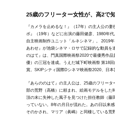
25歳のフリーター女性が、高2で
『カメラを止めるな！』（17年）の主人公の妻
ボ』（19年）などに出演の藤田健彦、1980年
自主映画制作ユニット「ルネシネマ」。 201
あわせ』が池袋シネマ・ロサで記録的な動員を
のはて』は、門真国際映画祭2020で最優秀作
優）の三冠を達成。うえだ城下町映画祭 第18
賞。SKIPシティ国際Dシネマ映画祭2020、
『あらののはて』の主人公は、25歳のフリータ
部の荒野（高橋）に頼まれ、絵画モデルをした
頂の末に失神した風子を見つけた担任教師（藤
っていない。8年の月日が流れた。あの日以来
そのかされ、マリア（眞嶋）と同棲している荒