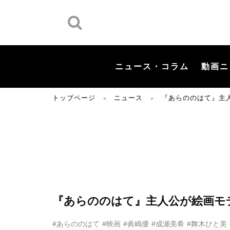
ニュース・コラム
動画ニ
トップページ
ニュース
『あらののはて』主
＞
＞
『あらののはて』主人公が絵画モ
#あらののはて
#映画
#眞嶋優
#成瀬美希
#舞木ひと美