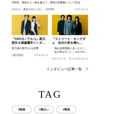
沢村玲、親友から一線を越えて…理想の恋愛像について語る
#今から、親友やめようか。
#沢村玲
2026.06.20
『ARCO／アルコ』黒川
『ストリート・キングダ
想矢＆堀越麗禾インタビ
ム 自分の音を鳴ら
ュー
せ。』峯田和伸、若葉竜
実力派の若手2人を直撃
「俺は吉岡里帆と走ったぞ！」
也、吉岡里帆インタビュ
「あの音はすごい」それぞれの
ー
#黒川想矢
2026.04.18
忘れがたいシーンとは？
#ストリート・キングダム 自分の音を鳴らせ。
2026.03.20
インタビュー記事一覧
TAG
#映画
#星占い
#韓流