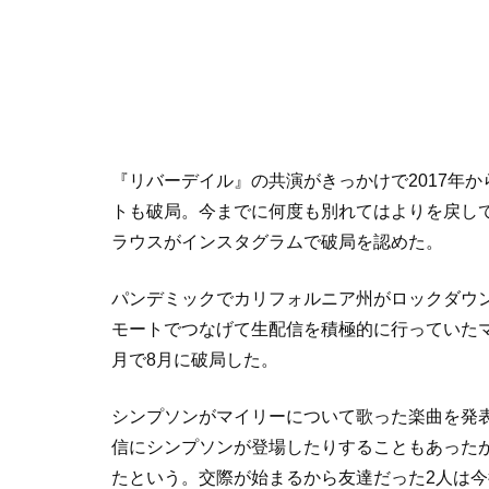
『リバーデイル』の共演がきっかけで
2017
年か
トも破局。今までに何度も別れてはよりを戻し
ラウスがインスタグラムで破局を認めた。
パンデミックでカリフォルニア州がロックダウ
モートでつなげて生配信を積極的に行っていた
月で
8
月に破局した。
シンプソンがマイリーについて歌った楽曲を発
信にシンプソンが登場したりすることもあった
たという。交際が始まるから友達だった
2
人は今