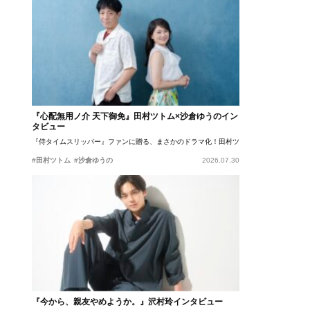
『心配無用ノ介 天下御免』田村ツトム×沙倉ゆうのイン
タビュー
『侍タイムスリッパー』ファンに贈る、まさかのドラマ化！田村ツトム×沙倉ゆうのが語
#田村ツトム
#沙倉ゆうの
2026.07.30
『今から、親友やめようか。』沢村玲インタビュー