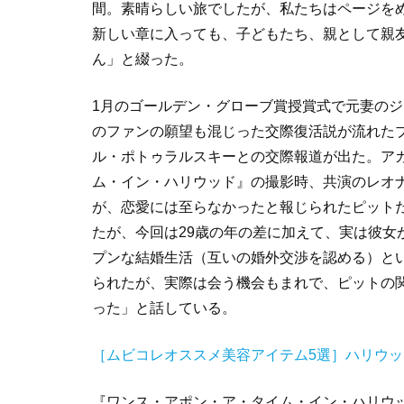
間。素晴らしい旅でしたが、私たちはページを
新しい章に入っても、子どもたち、親として親
ん」と綴った。
1
月のゴールデン・グローブ賞授賞式で元妻のジ
のファンの願望も混じった交際復活説が流れた
ル・ポトゥラルスキーとの交際報道が出た。ア
ム・イン・ハリウッド』の撮影時、共演のレオ
が、恋愛には至らなかったと報じられたピット
たが、今回は
29
歳の年の差に加えて、実は彼女
プンな結婚生活（互いの婚外交渉を認める）と
られたが、実際は会う機会もまれで、ピットの
った」と話している。
［ムビコレオススメ美容アイテム5選］ハリウ
『ワンス・アポン・ア・タイム・イン・ハリウ