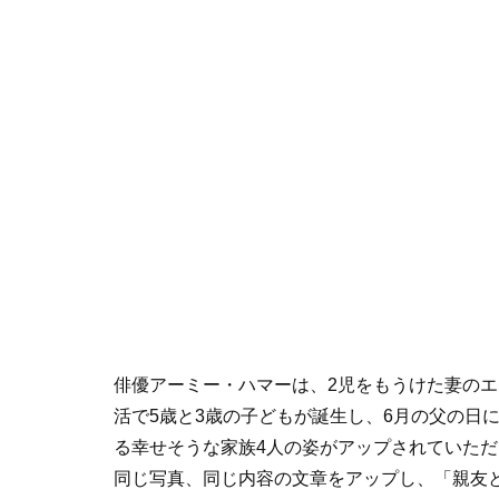
俳優アーミー・ハマーは、
2
児をもうけた妻のエ
活で
5
歳と
3
歳の子どもが誕生し、
6
月の父の日
る幸せそうな家族
4
人の姿がアップされていただ
同じ写真、同じ内容の文章をアップし、「親友