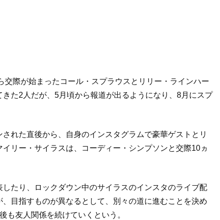
ら交際が始まったコール・スプラウスとリリー・ラインハー
てきた
2
人だが、
5
月頃から報道が出るようになり、
8
月にスプ
ンされた直後から、自身のインスタグラムで豪華ゲストとリ
マイリー・サイラスは、コーディー・シンプソンと交際
10
ヵ
表したり、ロックダウン中のサイラスのインスタのライブ配
が、目指すものが異なるとして、別々の道に進むことを決め
後も友人関係を続けていくという。