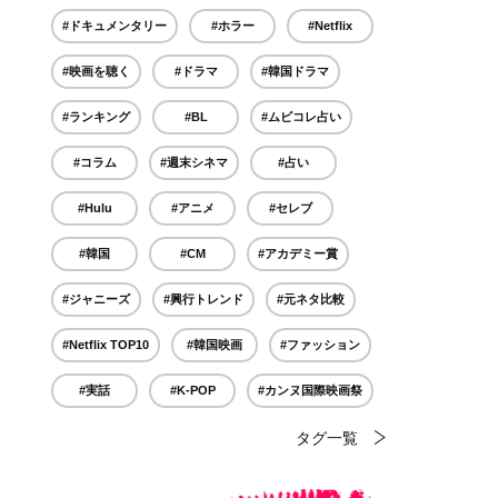
#ドキュメンタリー
#ホラー
#Netflix
#映画を聴く
#ドラマ
#韓国ドラマ
#ランキング
#BL
#ムビコレ占い
#コラム
#週末シネマ
#占い
#Hulu
#アニメ
#セレブ
#韓国
#CM
#アカデミー賞
#ジャニーズ
#興行トレンド
#元ネタ比較
#Netflix TOP10
#韓国映画
#ファッション
#実話
#K-POP
#カンヌ国際映画祭
タグ一覧