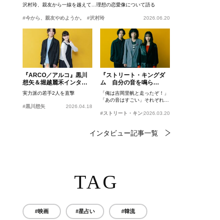
沢村玲、親友から一線を越えて…理想の恋愛像について語る
#今から、親友やめようか。
#沢村玲
2026.06.20
『ARCO／アルコ』黒川
『ストリート・キングダ
想矢＆堀越麗禾インタビ
ム 自分の音を鳴ら
ュー
せ。』峯田和伸、若葉竜
実力派の若手2人を直撃
「俺は吉岡里帆と走ったぞ！」
也、吉岡里帆インタビュ
「あの音はすごい」それぞれの
ー
#黒川想矢
2026.04.18
忘れがたいシーンとは？
#ストリート・キングダム 自分の音を鳴らせ。
2026.03.20
インタビュー記事一覧
TAG
#映画
#星占い
#韓流