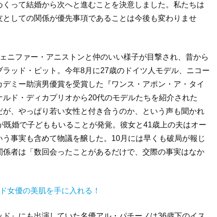
めくって結婚から次へと進むことを決意しました。私たちは
友としての関係が優先事項であることは今後も変わりませ
ェニファー・アニストンと仲のいい様子が目撃され、昔から
ブラッド・ピット。今年
8
月に
27
歳のドイツ人モデル、ニコー
カデミー助演男優賞を受賞した『ワンス・アポン・ア・タイ
ナルド・ディカプリオから
20
代のモデルたちを紹介された
だが、やっぱり若い女性と付き合うのか、という声も聞かれ
が既婚で子どももいることが発覚。彼女と
41
歳上の夫はオー
いう事実も含めて物議を醸した。
10
月には早くも破局が報じ
関係者は「数回会ったことがあるだけで、交際の事実はなか
ッド女優の美肌を手に入れる！
ッド』にも出演していた名優アル・パチーノは
36
歳下のイス