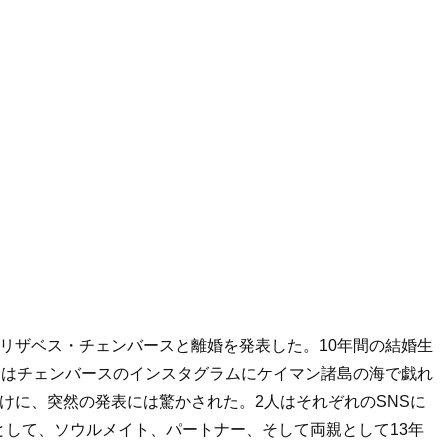
リザベス・チェンバースと離婚を発表した。
10
年間の結婚生
にはチェンバースのインスタグラムにケイマン諸島の海で戯れ
けに、突然の発表には驚かされた。
2
人はそれぞれの
SNS
に
として、ソウルメイト、パートナー、そして両親として
13
年