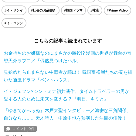
#イ・サンイ
#社長のお品書き
#韓国ドラマ
#韓流
#Prime Video
#イ・ユジン
こちらの記事も読まれています
お金持ちのお嬢様なのにまさかの脇役!? 漫画の世界が舞台の奇
想天外ラブコメ『偶然見つけたハル』
見始めたら止まらない中毒者が続出！ 韓国富裕層たちの闇を描
いた過激ドラマ『ペントハウス』
イ・ジェフン×シン・ミナ初共演作、タイムトラベラーの男が
愛する人のために未来を変える!? 『明日、キミと』
『ゆきてかへらぬ』木戸大聖インタビュー／濃密な三角関係、
自分なら……。天才詩人・中原中也を熱演した注目の俳優！