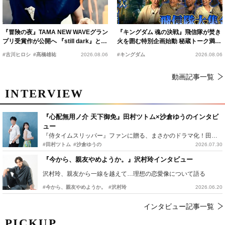
『冒険の夜』TAMA NEW WAVEグラン
『キングダム 魂の決戦』飛信隊が焚き
プリ受賞作が公開へ 『still dark』と同
火を囲む特別企画始動 秘蔵トーク満載
時上映決定
の“キングダムキャンプ”開催
#古川ヒロシ
#髙橋雄祐
2026.08.06
#キングダム
2026.08.06
動画記事一覧
INTERVIEW
『心配無用ノ介 天下御免』田村ツトム×沙倉ゆうのインタビ
ュー
『侍タイムスリッパー』ファンに贈る、まさかのドラマ化！田村ツトム×沙倉ゆうのが語る『心配無用ノ介』撮影秘話
#田村ツトム
#沙倉ゆうの
2026.07.30
『今から、親友やめようか。』沢村玲インタビュー
沢村玲、親友から一線を越えて…理想の恋愛像について語る
#今から、親友やめようか。
#沢村玲
2026.06.20
インタビュー記事一覧
PICKUP