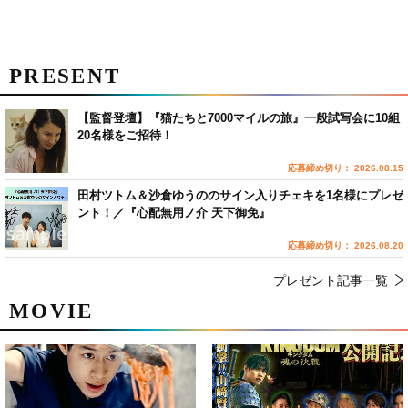
PRESENT
【監督登壇】『猫たちと7000マイルの旅』一般試写会に10組
20名様をご招待！
応募締め切り： 2026.08.15
田村ツトム＆沙倉ゆうののサイン入りチェキを1名様にプレゼ
ント！／『心配無用ノ介 天下御免』
応募締め切り： 2026.08.20
プレゼント記事一覧
MOVIE