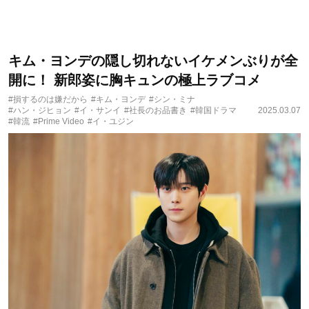
キム・ヨンデの隠し切れないイケメンぶりが全
開に！ 新郎姿に胸キュンの極上ラブコメ
#損するのは嫌だから
#キム・ヨンデ
#シン・ミナ
#ハン・ジヒョン
#イ・サンイ
#社長のお品書き
#韓国ドラマ
2025.03.07
#韓流
#Prime Video
#イ・ユジン