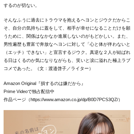
するのが切ない。
そんなふうに過去にトラウマを抱えるヘヨンとジウクだからこ
そ、自分の気持ちに蓋をして、相手が幸せになることだけを願
うために、関係はなかなか進展しないのがもどかしい。また、
男性遍歴も豊富で奔放なヘヨンに対して「心と体が伴わないと
（エッチ）できない」と宣言するジウク。真逆な２人が結ばれ
る日はくるのか気になりながらも、笑いと涙に溢れた極上ラブ
コメであった。（文：渡邉啓子／ライター）
Amazon Original『損するのは嫌だから』
Prime Videoで独占配信中
作品ページ（https://www.amazon.co.jp/dp/B0D7PCS3QZ/）