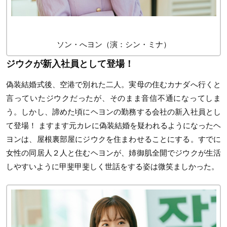
ソン・へヨン（演：シン・ミナ）
ジウクが新入社員として登場！
偽装結婚式後、空港で別れた二人。実母の住むカナダへ行くと
言っていたジウクだったが、そのまま音信不通になってしま
う。しかし、諦めた頃にヘヨンの勤務する会社の新入社員とし
て登場！ ますます元カレに偽装結婚を疑われるようになったヘ
ヨンは、屋根裏部屋にジウクを住まわせることにする。すでに
女性の同居人２人と住むヘヨンが、姉御肌全開でジウクが生活
しやすいように甲斐甲斐しく世話をする姿は微笑ましかった。