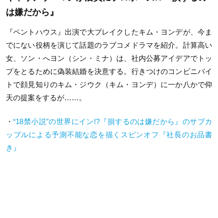
は嫌だから』
『ペントハウス』出演で大ブレイクしたキム・ヨンデが、今ま
でにない役柄を演じて話題のラブコメドラマを紹介。計算高い
女、ソン・へヨン（シン・ミナ）は、社内公募アイデアでトッ
プをとるために偽装結婚を決意する。行きつけのコンビニバイ
トで顔見知りのキム・ジウク（キム・ヨンデ）に一か八かで仰
天の提案をするが……。
・
“18禁小説”の世界にイン!?『損するのは嫌だから』のサブカ
ップルによる予測不能な恋を描くスピンオフ『社長のお品書
き』