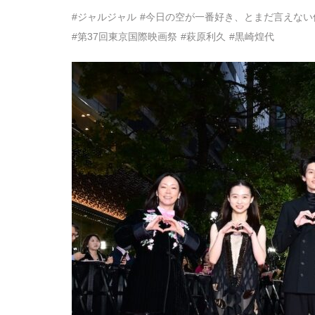
#ジャルジャル
#今日の空が一番好き、とまだ言えない
#第37回東京国際映画祭
#萩原利久
#黒崎煌代