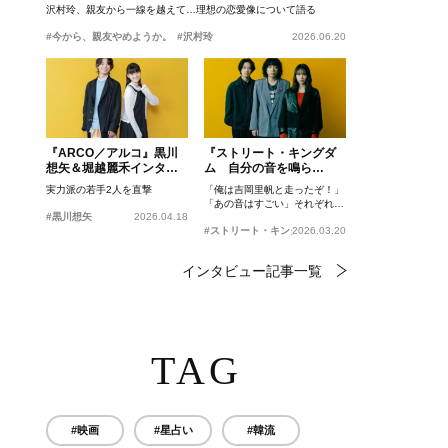
沢村玲、親友から一線を越えて…理想の恋愛像について語る
#今から、親友やめようか。
#沢村玲
2026.06.20
『ARCO／アルコ』黒川
『ストリート・キングダ
想矢＆堀越麗禾インタビ
ム 自分の音を鳴ら
ュー
せ。』峯田和伸、若葉竜
実力派の若手2人を直撃
「俺は吉岡里帆と走ったぞ！」
也、吉岡里帆インタビュ
「あの音はすごい」それぞれの
ー
#黒川想矢
2026.04.18
忘れがたいシーンとは？
#ストリート・キングダム 自分の音を鳴らせ。
2026.03.20
インタビュー記事一覧
TAG
#映画
#星占い
#韓流