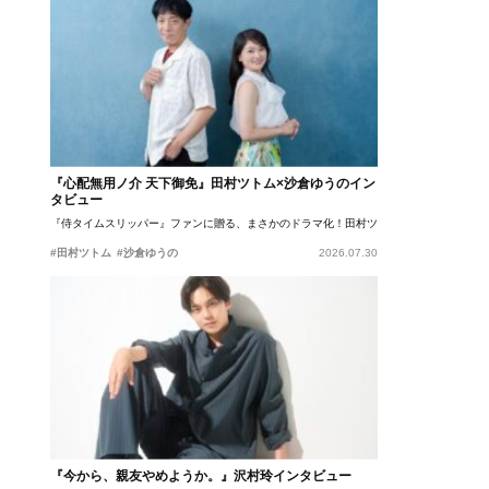
『心配無用ノ介 天下御免』田村ツトム×沙倉ゆうのイン
タビュー
『侍タイムスリッパー』ファンに贈る、まさかのドラマ化！田村ツトム×沙倉ゆうのが語
#田村ツトム
#沙倉ゆうの
2026.07.30
『今から、親友やめようか。』沢村玲インタビュー