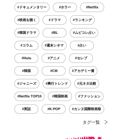
#ドキュメンタリー
#ホラー
#Netflix
#映画を聴く
#ドラマ
#ランキング
#韓国ドラマ
#BL
#ムビコレ占い
#コラム
#週末シネマ
#占い
#Hulu
#アニメ
#セレブ
#韓国
#CM
#アカデミー賞
#ジャニーズ
#興行トレンド
#元ネタ比較
#Netflix TOP10
#韓国映画
#ファッション
#実話
#K-POP
#カンヌ国際映画祭
タグ一覧