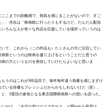
にここまでの距離感で、熱気を感じることがないので、すご
た」、河合は「映画館に行ったりもするけど、だんだん配信
にいろんな人が色々な作品を応援している場所っていうのは
。
だいて、これから（この作品も）たくさんの方に注目してい
映画祭というのは映画を盛り上げるということだと思うの
映画の力というものを発信していけたらよいなと思いま
もらうのはこれが3作品目で、毎年毎年違う熱量を感じますけ
れている俳優もフレッシュだからかもしれないけど（笑）。
」と、3度目の参加となる東京国際映画祭への想いを語った。
ルにかけ、「今日の空はどうですか？」と聞かれた萩原は、