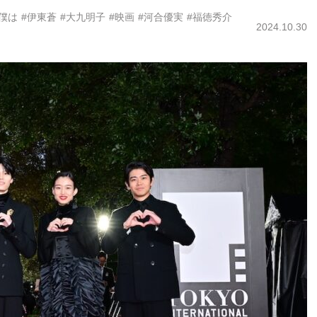
僕は
#伊東蒼
#大九明子
#映画
#河合優実
#福徳秀介
2024.10.30