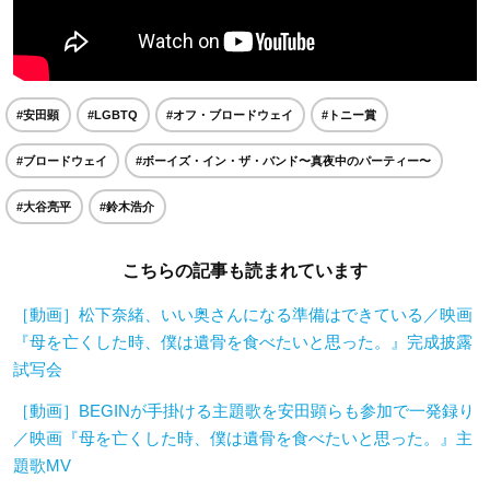
#安田顕
#LGBTQ
#オフ・ブロードウェイ
#トニー賞
#ブロードウェイ
#ボーイズ・イン・ザ・バンド〜真夜中のパーティー〜
#大谷亮平
#鈴木浩介
こちらの記事も読まれています
［動画］松下奈緒、いい奥さんになる準備はできている／映画
『母を亡くした時、僕は遺骨を食べたいと思った。』完成披露
試写会
［動画］BEGINが手掛ける主題歌を安田顕らも参加で一発録り
／映画『母を亡くした時、僕は遺骨を食べたいと思った。』主
題歌MV