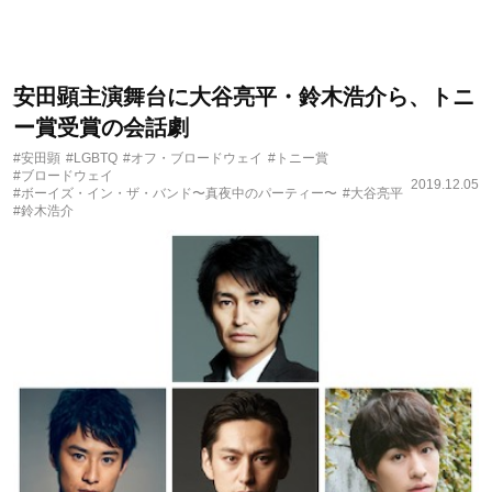
安田顕主演舞台に大谷亮平・鈴木浩介ら、トニ
ー賞受賞の会話劇
#安田顕
#LGBTQ
#オフ・ブロードウェイ
#トニー賞
#ブロードウェイ
2019.12.05
#ボーイズ・イン・ザ・バンド〜真夜中のパーティー〜
#大谷亮平
#鈴木浩介