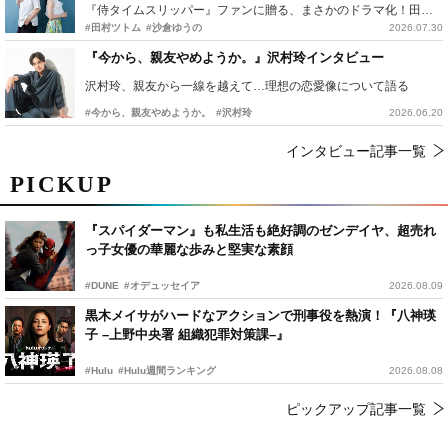
『侍タイムスリッパー』ファンに贈る、まさかのドラマ化！田村ツトム×沙倉ゆうのが語る『心配無用ノ介』撮影秘話
#田村ツトム
#沙倉ゆうの
2026.07.30
『今から、親友やめようか。』沢村玲インタビュー
沢村玲、親友から一線を越えて…理想の恋愛像について語る
#今から、親友やめようか。
#沢村玲
2026.06.20
インタビュー記事一覧
PICKUP
『スパイダーマン』も私生活も絶好調のゼンデイヤ、超売れ
っ子女優の華麗な歩みと堅実な素顔
#DUNE
#オデュッセイア
2026.08.09
黒木メイサがハードなアクションで刑事役を熱演！『八神瑛
子 –上野中央署 組織犯罪対策課–』
#Hulu
#Hulu週間ランキング
2026.08.08
ピックアップ記事一覧