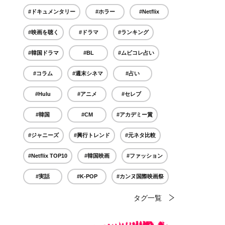
#ドキュメンタリー
#ホラー
#Netflix
#映画を聴く
#ドラマ
#ランキング
#韓国ドラマ
#BL
#ムビコレ占い
#コラム
#週末シネマ
#占い
#Hulu
#アニメ
#セレブ
#韓国
#CM
#アカデミー賞
#ジャニーズ
#興行トレンド
#元ネタ比較
#Netflix TOP10
#韓国映画
#ファッション
#実話
#K-POP
#カンヌ国際映画祭
タグ一覧