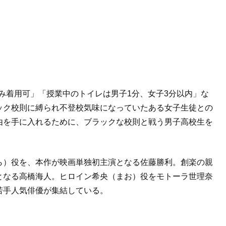
み着用可」「授業中のトイレは男子1分、女子3分以内」な
ック校則に縛られ不登校気味になっていたある女子生徒との
由を手に入れるために、ブラックな校則と戦う男子高校生を
ら）役を、本作が映画単独初主演となる佐藤勝利。創楽の親
となる高橋海人。ヒロイン希央（まお）役をモトーラ世理奈
若手人気俳優が集結している。