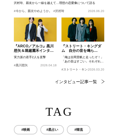
沢村玲、親友から一線を越えて…理想の恋愛像について語る
#今から、親友やめようか。
#沢村玲
2026.06.20
『ARCO／アルコ』黒川
『ストリート・キングダ
想矢＆堀越麗禾インタビ
ム 自分の音を鳴ら
ュー
せ。』峯田和伸、若葉竜
実力派の若手2人を直撃
「俺は吉岡里帆と走ったぞ！」
也、吉岡里帆インタビュ
「あの音はすごい」それぞれの
ー
#黒川想矢
2026.04.18
忘れがたいシーンとは？
#ストリート・キングダム 自分の音を鳴らせ。
2026.03.20
インタビュー記事一覧
TAG
#映画
#星占い
#韓流