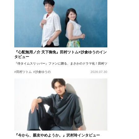
『心配無用ノ介 天下御免』田村ツトム×沙倉ゆうのイン
タビュー
『侍タイムスリッパー』ファンに贈る、まさかのドラマ化！田村ツトム×沙倉ゆうのが語
#田村ツトム
#沙倉ゆうの
2026.07.30
『今から、親友やめようか。』沢村玲インタビュー