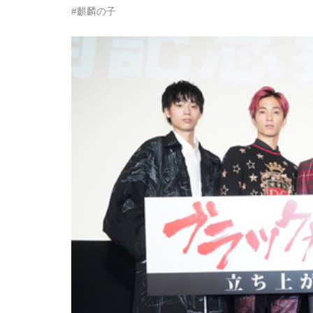
#麒麟の子