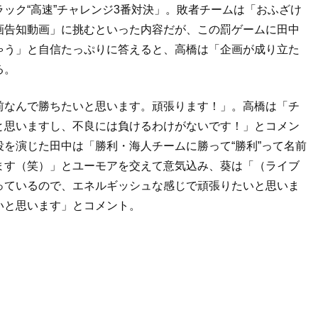
ック“高速”チャレンジ3番対決」。敗者チームは「おふざけ
画告知動画」に挑むといった内容だが、この罰ゲームに田中
ゃう」と自信たっぷりに答えると、高橋は「企画が成り立た
る。
前なんで勝ちたいと思います。頑張ります！」。高橋は「チ
と思いますし、不良には負けるわけがないです！」とコメン
を演じた田中は「勝利・海人チームに勝って“勝利”って名前
ます（笑）」とユーモアを交えて意気込み、葵は「（ライブ
っているので、エネルギッシュな感じで頑張りたいと思いま
いと思います」とコメント。