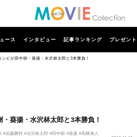
ュース
インタビュー
記事ランキング
プレゼント
コンビが田中樹・葵揚・水沢林太郎と3本勝負！
樹・葵揚・水沢林太郎と3本勝負！
S
#佐藤勝利
#水沢林太郎
#田中樹
#葵揚
#高橋海人