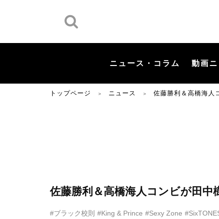
ニュース・コラム
動画ニ
トップページ
ニュース
佐藤勝利＆高橋海人
＞
＞
佐藤勝利＆高橋海人コンビが田中
#ブラック校則
#King & Prince
#Sexy Zone
#SixTONE