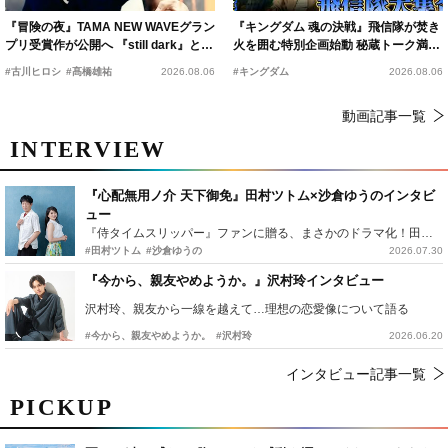
『冒険の夜』TAMA NEW WAVEグラン
『キングダム 魂の決戦』飛信隊が焚き
プリ受賞作が公開へ 『still dark』と同
火を囲む特別企画始動 秘蔵トーク満載
時上映決定
の“キングダムキャンプ”開催
#古川ヒロシ
#髙橋雄祐
2026.08.06
#キングダム
2026.08.06
動画記事一覧
INTERVIEW
『心配無用ノ介 天下御免』田村ツトム×沙倉ゆうのインタビ
ュー
『侍タイムスリッパー』ファンに贈る、まさかのドラマ化！田村ツトム×沙倉ゆうのが語る『心配無用ノ介』撮影秘話
#田村ツトム
#沙倉ゆうの
2026.07.30
『今から、親友やめようか。』沢村玲インタビュー
沢村玲、親友から一線を越えて…理想の恋愛像について語る
#今から、親友やめようか。
#沢村玲
2026.06.20
インタビュー記事一覧
PICKUP