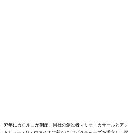
97年にカロルコが倒産。同社の創設者マリオ・カサールとアン
ドリュー・G・ヴァイナは新たにC2ピクチャーズを設立し、競