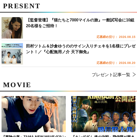
PRESENT
【監督登壇】『猫たちと7000マイルの旅』一般試写会に10組
20名様をご招待！
応募締め切り： 2026.08.15
田村ツトム＆沙倉ゆうののサイン入りチェキを1名様にプレゼ
ント！／『心配無用ノ介 天下御免』
応募締め切り： 2026.08.20
プレゼント記事一覧
MOVIE
『冒険の夜』TAMA NEW WAVEグラン
『キングダム 魂の決戦』飛信隊が焚き