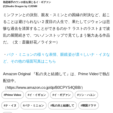
初恋相手のウンホ役を演じるイ・ギグァン
(C)Studio Dragon by CJENM
ミンファンとの決別、親友・スミンとの因縁の対決など、起こ
ることは避けられない２度目の人生で、果たしてジウォンは悲
惨な過去を清算することができるのか？ ラストのラストまで波
乱の展開続きで、ついノンストップで見てしまう魅力ある作品
だ。（文：斎藤好花／ライター）
・
パク・ミニョンの様々な表情、眼鏡姿が凛々しいナ・イヌな
ど、その他の場面写真はこちら
Amazon Original 『私の夫と結婚して』は、Prime Videoで独占
配信中。
（https://www.amazon.co.jp/dp/B0CPYS4QBB/）
#Prime Video
#イ・イギョン
#イ・ギグァン
#ソン・ハユン
#ナ・イヌ
#パク・ミニョン
#私の夫と結婚して
#韓国ドラマ