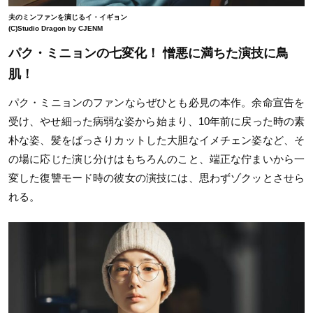
夫のミンファンを演じるイ・イギョン
(C)Studio Dragon by CJENM
パク・ミニョンの七変化！ 憎悪に満ちた演技に鳥
肌！
パク・ミニョンのファンならぜひとも必見の本作。余命宣告を
受け、やせ細った病弱な姿から始まり、10年前に戻った時の素
朴な姿、髪をばっさりカットした大胆なイメチェン姿など、そ
の場に応じた演じ分けはもちろんのこと、端正な佇まいから一
変した復讐モード時の彼女の演技には、思わずゾクッとさせら
れる。