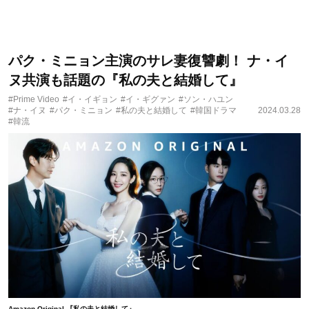
パク・ミニョン主演のサレ妻復讐劇！ ナ・イ
ヌ共演も話題の『私の夫と結婚して』
#Prime Video
#イ・イギョン
#イ・ギグァン
#ソン・ハユン
#ナ・イヌ
#パク・ミニョン
#私の夫と結婚して
#韓国ドラマ
2024.03.28
#韓流
Amazon Original 『私の夫と結婚して』