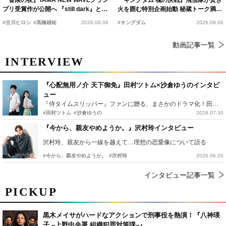
プリ受賞作が公開へ 『still dark』と同
火を囲む特別企画始動 秘蔵トーク満載
時上映決定
の“キングダムキャンプ”開催
#古川ヒロシ
#髙橋雄祐
2026.08.06
#キングダム
2026.08.06
動画記事一覧
INTERVIEW
『心配無用ノ介 天下御免』田村ツトム×沙倉ゆうのインタビ
ュー
『侍タイムスリッパー』ファンに贈る、まさかのドラマ化！田村ツトム×沙倉ゆうのが語る『心配無用ノ介』撮影秘話
#田村ツトム
#沙倉ゆうの
2026.07.30
『今から、親友やめようか。』沢村玲インタビュー
沢村玲、親友から一線を越えて…理想の恋愛像について語る
#今から、親友やめようか。
#沢村玲
2026.06.20
インタビュー記事一覧
PICKUP
黒木メイサがハードなアクションで刑事役を熱演！『八神瑛
子 –上野中央署 組織犯罪対策課–』