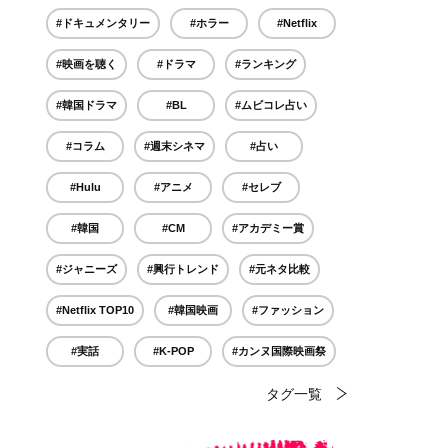
#ドキュメンタリー
#ホラー
#Netflix
#映画を聴く
#ドラマ
#ランキング
#韓国ドラマ
#BL
#ムビコレ占い
#コラム
#週末シネマ
#占い
#Hulu
#アニメ
#セレブ
#韓国
#CM
#アカデミー賞
#ジャニーズ
#興行トレンド
#元ネタ比較
#Netflix TOP10
#韓国映画
#ファッション
#実話
#K-POP
#カンヌ国際映画祭
タグ一覧