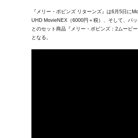
『メリー・ポピンズ リターンズ』は6月5日にMov
UHD MovieNEX（6000円＋税）、そし
とのセット商品『メリー・ポピンズ：2ムービー
となる。