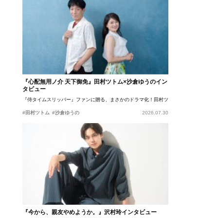
『心配無用ノ介 天下御免』田村ツトム×沙倉ゆうのイン
タビュー
『侍タイムスリッパー』ファンに贈る、まさかのドラマ化！田村ツトム×沙倉ゆうのが語
#田村ツトム
#沙倉ゆうの
2026.07.30
『今から、親友やめようか。』沢村玲インタビュー