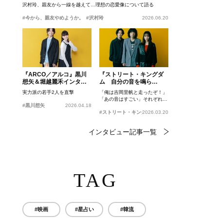
沢村玲、親友から一線を越えて…理想の恋愛像について語る
#今から、親友やめようか。
#沢村玲
2026.06.20
『ARCO／アルコ』黒川
『ストリート・キングダ
想矢＆堀越麗禾インタビ
ム 自分の音を鳴ら
ュー
せ。』峯田和伸、若葉竜
実力派の若手2人を直撃
「俺は吉岡里帆と走ったぞ！」
也、吉岡里帆インタビュ
「あの音はすごい」それぞれの
ー
#黒川想矢
2026.04.18
忘れがたいシーンとは？
#ストリート・キングダム 自分の音を鳴らせ。
2026.03.20
インタビュー記事一覧
TAG
#映画
#星占い
#韓流