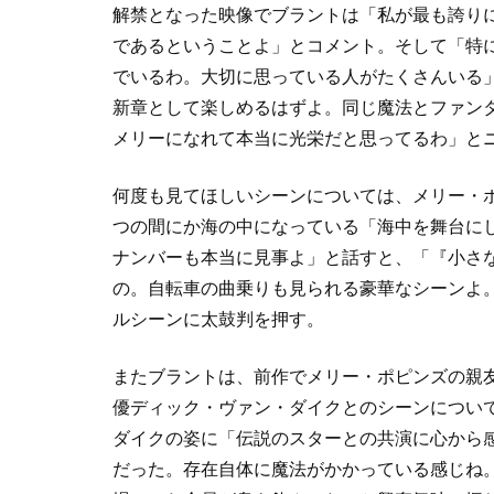
解禁となった映像でブラントは「私が最も誇り
であるということよ」とコメント。そして「特に
でいるわ。大切に思っている人がたくさんいる
新章として楽しめるはずよ。同じ魔法とファン
メリーになれて本当に光栄だと思ってるわ」と
何度も見てほしいシーンについては、メリー・
つの間にか海の中になっている「海中を舞台に
ナンバーも本当に見事よ」と話すと、「『小さ
の。自転車の曲乗りも見られる豪華なシーンよ
ルシーンに太鼓判を押す。
またブラントは、前作でメリー・ポピンズの親
優ディック・ヴァン・ダイクとのシーンについて
ダイクの姿に「伝説のスターとの共演に心から
だった。存在自体に魔法がかかっている感じね。