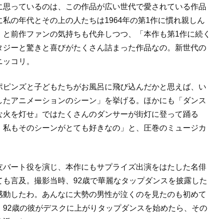
に思っているのは、この作品が広い世代で愛されている作品
私の年代とその上の人たちは1964年の第1作に慣れ親しん
」と前作ファンの気持ちも代弁しつつ、「本作も第1作に続く
タジーと驚きと喜びがたくさん詰まった作品なの。新世代の
ニッコリ。
ポピンズと子どもたちがお風呂に飛び込んだかと思えば、い
したアニメーションのシーン」を挙げる。ほかにも「ダンス
な火を灯せ』ではたくさんのダンサーが街灯に登って踊る
。私もそのシーンがとても好きなの」と、圧巻のミュージカ
友バート役を演じ、本作にもサプライズ出演をはたした名俳
も言及。撮影当時、92歳で華麗なタップダンスを披露した
感動したわ。あんなに大勢の男性が泣くのを見たのも初めて
92歳の彼がデスクに上がりタップダンスを始めたら、その