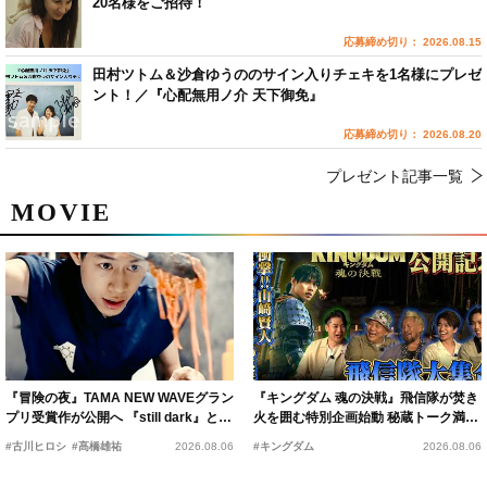
20名様をご招待！
応募締め切り： 2026.08.15
田村ツトム＆沙倉ゆうののサイン入りチェキを1名様にプレゼ
ント！／『心配無用ノ介 天下御免』
応募締め切り： 2026.08.20
プレゼント記事一覧
MOVIE
『冒険の夜』TAMA NEW WAVEグラン
『キングダム 魂の決戦』飛信隊が焚き
プリ受賞作が公開へ 『still dark』と同
火を囲む特別企画始動 秘蔵トーク満載
時上映決定
の“キングダムキャンプ”開催
#古川ヒロシ
#髙橋雄祐
2026.08.06
#キングダム
2026.08.06