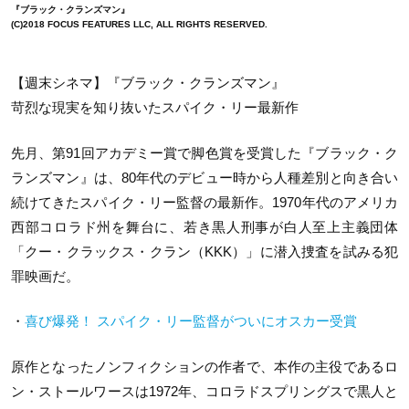
『ブラック・クランズマン』
(C)2018 FOCUS FEATURES LLC, ALL RIGHTS RESERVED.
【週末シネマ】『ブラック・クランズマン』
苛烈な現実を知り抜いたスパイク・リー最新作
先月、第91回アカデミー賞で脚色賞を受賞した『ブラック・ク
ランズマン』は、80年代のデビュー時から人種差別と向き合い
続けてきたスパイク・リー監督の最新作。1970年代のアメリカ
西部コロラド州を舞台に、若き黒人刑事が白人至上主義団体
「クー・クラックス・クラン（KKK）」に潜入捜査を試みる犯
罪映画だ。
・
喜び爆発！ スパイク・リー監督がついにオスカー受賞
原作となったノンフィクションの作者で、本作の主役であるロ
ン・ストールワースは1972年、コロラドスプリングスで黒人と