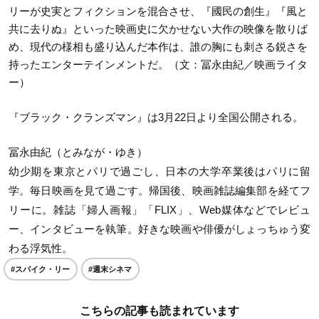
リーが史実とフィクションを混合させ、『國民の創生』『風と
共に去りぬ』といった映画史に欠かせない大作の映像を散りば
め、現代の様相も盛り込んだ本作は、誰の胸にも刺さる鋭さを
持ったエンターテインメントだ。（文：冨永由紀／映画ライタ
ー）
『ブラック・クランズマン』は3月22日より全国公開される。
冨永由紀（とみなが・ゆき）
幼少期を東京とパリで過ごし、日本の大学卒業後はパリに留
学。毎日映画を見て過ごす。帰国後、映画雑誌編集部を経てフ
リーに。雑誌「婦人画報」「FLIX」、Web媒体などでレビュ
ー、インタビューを執筆。好きな映画や俳優がしょっちゅう変
わる浮気性。
#スパイク・リー
#週末シネマ
こちらの記事も読まれています