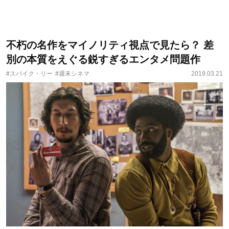
不朽の名作をマイノリティ視点で見たら？ 差
別の本質をえぐる鋭すぎるエンタメ問題作
#スパイク・リー
#週末シネマ
2019.03.21