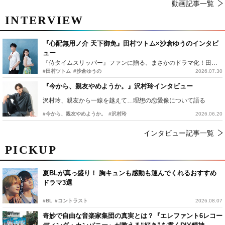
動画記事一覧
INTERVIEW
『心配無用ノ介 天下御免』田村ツトム×沙倉ゆうのインタビ
ュー
『侍タイムスリッパー』ファンに贈る、まさかのドラマ化！田村ツトム×沙倉ゆうのが語る『心配無用ノ介』撮影秘話
#田村ツトム
#沙倉ゆうの
2026.07.30
『今から、親友やめようか。』沢村玲インタビュー
沢村玲、親友から一線を越えて…理想の恋愛像について語る
#今から、親友やめようか。
#沢村玲
2026.06.20
インタビュー記事一覧
PICKUP
夏BLが真っ盛り！ 胸キュンも感動も運んでくれるおすすめ
ドラマ3選
#BL
#コントラスト
2026.08.07
奇妙で自由な音楽家集団の真実とは？『エレファント6レコー