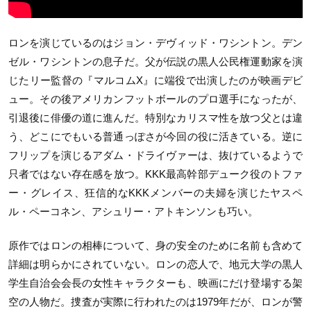
ロンを演じているのはジョン・デヴィッド・ワシントン。デン
ゼル・ワシントンの息子だ。父が伝説の黒人公民権運動家を演
じたリー監督の『マルコムX』に端役で出演したのが映画デビ
ュー。その後アメリカンフットボールのプロ選手になったが、
引退後に俳優の道に進んだ。特別なカリスマ性を放つ父とは違
う、どこにでもいる普通っぽさが今回の役に活きている。逆に
フリップを演じるアダム・ドライヴァーは、抜けているようで
只者ではない存在感を放つ。KKK最高幹部デューク役のトファ
ー・グレイス、狂信的なKKKメンバーの夫婦を演じたヤスペ
ル・ペーコネン、アシュリー・アトキンソンも巧い。
原作ではロンの相棒について、身の安全のために名前も含めて
詳細は明らかにされていない。ロンの恋人で、地元大学の黒人
学生自治会会長の女性キャラクターも、映画にだけ登場する架
空の人物だ。捜査が実際に行われたのは1979年だが、ロンが警