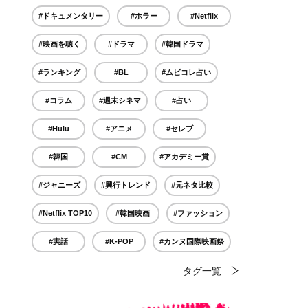
#ドキュメンタリー
#ホラー
#Netflix
#映画を聴く
#ドラマ
#韓国ドラマ
#ランキング
#BL
#ムビコレ占い
#コラム
#週末シネマ
#占い
#Hulu
#アニメ
#セレブ
#韓国
#CM
#アカデミー賞
#ジャニーズ
#興行トレンド
#元ネタ比較
#Netflix TOP10
#韓国映画
#ファッション
#実話
#K-POP
#カンヌ国際映画祭
タグ一覧