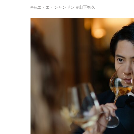
#モエ・エ・シャンドン
#山下智久