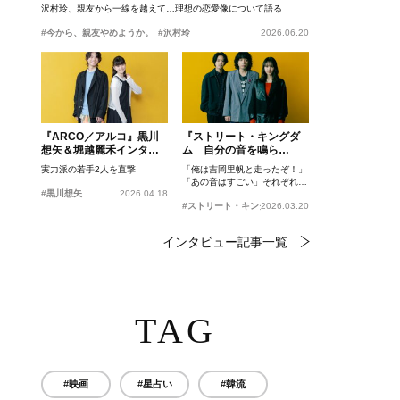
沢村玲、親友から一線を越えて…理想の恋愛像について語る
#今から、親友やめようか。
#沢村玲
2026.06.20
『ARCO／アルコ』黒川
『ストリート・キングダ
想矢＆堀越麗禾インタビ
ム 自分の音を鳴ら
ュー
せ。』峯田和伸、若葉竜
実力派の若手2人を直撃
「俺は吉岡里帆と走ったぞ！」
也、吉岡里帆インタビュ
「あの音はすごい」それぞれの
ー
#黒川想矢
2026.04.18
忘れがたいシーンとは？
#ストリート・キングダム 自分の音を鳴らせ。
2026.03.20
インタビュー記事一覧
TAG
#映画
#星占い
#韓流