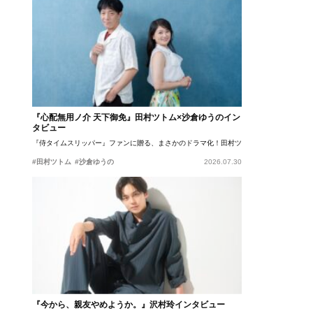
『心配無用ノ介 天下御免』田村ツトム×沙倉ゆうのイン
タビュー
『侍タイムスリッパー』ファンに贈る、まさかのドラマ化！田村ツトム×沙倉ゆうのが語
#田村ツトム
#沙倉ゆうの
2026.07.30
『今から、親友やめようか。』沢村玲インタビュー