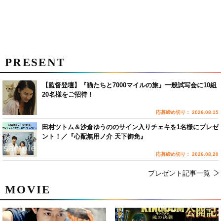
PRESENT
【監督登壇】『猫たちと7000マイルの旅』一般試写会に10組
20名様をご招待！
応募締め切り： 2026.08.15
田村ツトム＆沙倉ゆうののサイン入りチェキを1名様にプレゼ
ント！／『心配無用ノ介 天下御免』
応募締め切り： 2026.08.20
プレゼント記事一覧
MOVIE