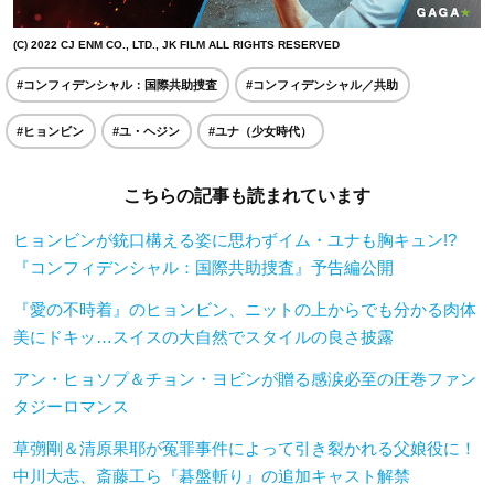
(C) 2022 CJ ENM CO., LTD., JK FILM ALL RIGHTS RESERVED
#コンフィデンシャル：国際共助捜査
#コンフィデンシャル／共助
#ヒョンビン
#ユ・ヘジン
#ユナ（少女時代）
こちらの記事も読まれています
ヒョンビンが銃口構える姿に思わずイム・ユナも胸キュン!?
『コンフィデンシャル：国際共助捜査』予告編公開
『愛の不時着』のヒョンビン、ニットの上からでも分かる肉体
美にドキッ…スイスの大自然でスタイルの良さ披露
アン・ヒョソプ＆チョン・ヨビンが贈る感涙必至の圧巻ファン
タジーロマンス
草彅剛＆清原果耶が冤罪事件によって引き裂かれる父娘役に！
中川大志、斎藤工ら『碁盤斬り』の追加キャスト解禁