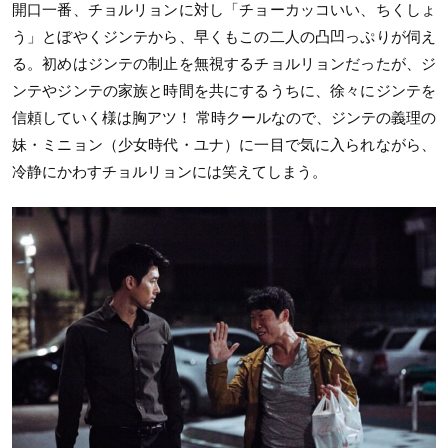
開口一番、チョルリョンに対し「チョーカッコいい、ちくしょ
う」とぼやくジンテから、早くもこの二人の凸凹っぷりが伺え
る。初めはジンテの制止を無視するチョルリョンだったが、ジ
ンテやジンテの家族と時間を共にするうちに、徐々にジンテを
信頼していく様は胸アツ！ 常時クールなので、ジンテの義理の
妹・ミニョン（少女時代・ユナ）に一目で気に入られながら、
冷静にかわすチョルリョンには笑えてしまう。