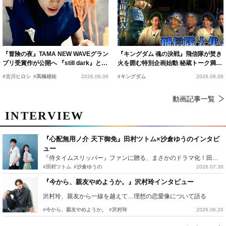
『冒険の夜』TAMA NEW WAVEグラン
『キングダム 魂の決戦』飛信隊が焚き
プリ受賞作が公開へ 『still dark』と同
火を囲む特別企画始動 秘蔵トーク満載
時上映決定
の“キングダムキャンプ”開催
#古川ヒロシ
#髙橋雄祐
2026.08.06
#キングダム
2026.08.06
動画記事一覧
INTERVIEW
『心配無用ノ介 天下御免』田村ツトム×沙倉ゆうのインタビ
ュー
『侍タイムスリッパー』ファンに贈る、まさかのドラマ化！田村ツトム×沙倉ゆうのが語る『心配無用ノ介』撮影秘話
#田村ツトム
#沙倉ゆうの
2026.07.30
『今から、親友やめようか。』沢村玲インタビュー
沢村玲、親友から一線を越えて…理想の恋愛像について語る
#今から、親友やめようか。
#沢村玲
2026.06.20