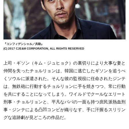
『コンフィデンシャル／共助』
(C) 2017 CJE&M CORPORATION, ALL RIGHTS RESERVED
上司・ギソン（キム・ジュヒョク）の裏切りにより大事な妻と
仲間を失ったチョルリョンは、韓国に逃亡したギソンを追うべ
くソウルに派遣された。そんな彼の監視役に任命されたジンテ
は、無鉄砲に行動するチョルリョンに手を焼きつつ、常に行動
を共にすることになってしまう。ワイルドでクールなエリート
刑事・チョルリョンと、平凡なパパの一面も持つ庶民派熱血刑
事・ジンテによる凸凹コンビが織りなす、手に汗握るスリリン
グな追跡劇が見どころの作品だ。