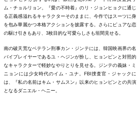
ム・チョルリョン。『愛の不時着』のリ・ジョンヒョクに通じ
る正義感溢れるキャラクターそのままに、今作ではスーツに身
を包み華麗かつ本格アクションを披露する。さらにピュアな恋
の駆け引きもあり、3枚目的な可愛らしさも垣間見せる。
南の破天荒なベテラン刑事カン・ジンテには、韓国映画界の名
バイプレイヤーであるユ・ヘジンが扮し、ヒョンビンと対照的
なキャラクターで軽妙なやりとりを見せる。ジンテの義妹・ミ
ニョンには少女時代のイム・ユナ。FBI捜査官・ジャックに
は、『私の名前はキム・サムスン』以来のヒョンビンとの共演
となるダニエル・ヘニー。