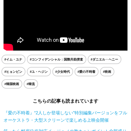
#イム・ユナ
#コンフィデンシャル：国際共助捜査
#ダニエル・ヘニー
#ヒョンビン
#ユ・ヘジン
#少女時代
#愛の不時着
#映画
#韓国映画
#韓流
こちらの記事も読まれています
『愛の不時着』“2人しか登場しない”特別編集バージョンをフル
オーケストラ・大型スクリーンで楽しめる上映会開催