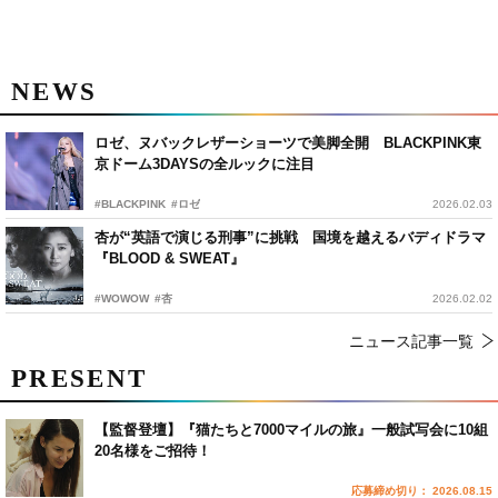
NEWS
ロゼ、ヌバックレザーショーツで美脚全開 BLACKPINK東
京ドーム3DAYSの全ルックに注目
#BLACKPINK
#ロゼ
2026.02.03
杏が“英語で演じる刑事”に挑戦 国境を越えるバディドラマ
『BLOOD & SWEAT』
#WOWOW
#杏
2026.02.02
ニュース記事一覧
PRESENT
【監督登壇】『猫たちと7000マイルの旅』一般試写会に10組
20名様をご招待！
応募締め切り： 2026.08.15