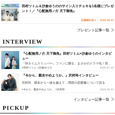
田村ツトム＆沙倉ゆうののサイン入りチェキを1名様にプレゼ
ント！／『心配無用ノ介 天下御免』
応募締め切り： 2026.08.20
プレゼント記事一覧
INTERVIEW
『心配無用ノ介 天下御免』田村ツトム×沙倉ゆうのインタビ
ュー
『侍タイムスリッパー』ファンに贈る、まさかのドラマ化！田村ツトム×沙倉ゆうのが語る『心配無用ノ介』撮影秘話
#田村ツトム
#沙倉ゆうの
2026.07.30
『今から、親友やめようか。』沢村玲インタビュー
沢村玲、親友から一線を越えて…理想の恋愛像について語る
#今から、親友やめようか。
#沢村玲
2026.06.20
インタビュー記事一覧
PICKUP