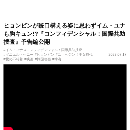
ヒョンビンが銃口構える姿に思わずイム・ユナ
も胸キュン!?『コンフィデンシャル：国際共助
捜査』予告編公開
#イム・ユナ
#コンフィデンシャル：国際共助捜査
#ダニエル・ヘニー
#ヒョンビン
#ユ・ヘジン
#少女時代
2023.07.17
#愛の不時着
#映画
#韓国映画
#韓流