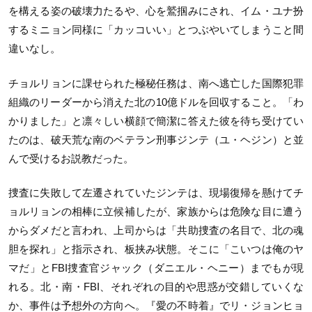
を構える姿の破壊力たるや、心を鷲掴みにされ、イム・ユナ扮
するミニョン同様に「カッコいい」とつぶやいてしまうこと間
違いなし。
チョルリョンに課せられた極秘任務は、南へ逃亡した国際犯罪
組織のリーダーから消えた北の10億ドルを回収すること。「わ
かりました」と凛々しい横顔で簡潔に答えた彼を待ち受けてい
たのは、破天荒な南のベテラン刑事ジンテ（ユ・ヘジン）と並
んで受けるお説教だった。
捜査に失敗して左遷されていたジンテは、現場復帰を懸けてチ
ョルリョンの相棒に立候補したが、家族からは危険な目に遭う
からダメだと言われ、上司からは「共助捜査の名目で、北の魂
胆を探れ」と指示され、板挟み状態。そこに「こいつは俺のヤ
マだ」とFBI捜査官ジャック（ダニエル・ヘニー）までもが現
れる。北・南・FBI、それぞれの目的や思惑が交錯していくな
か、事件は予想外の方向へ。『愛の不時着』でリ・ジョンヒョ