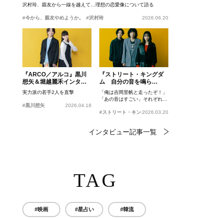
沢村玲、親友から一線を越えて…理想の恋愛像について語る
#今から、親友やめようか。
#沢村玲
2026.06.20
『ARCO／アルコ』黒川
『ストリート・キングダ
想矢＆堀越麗禾インタビ
ム 自分の音を鳴ら
ュー
せ。』峯田和伸、若葉竜
実力派の若手2人を直撃
「俺は吉岡里帆と走ったぞ！」
也、吉岡里帆インタビュ
「あの音はすごい」それぞれの
ー
#黒川想矢
2026.04.18
忘れがたいシーンとは？
#ストリート・キングダム 自分の音を鳴らせ。
2026.03.20
インタビュー記事一覧
TAG
#映画
#星占い
#韓流