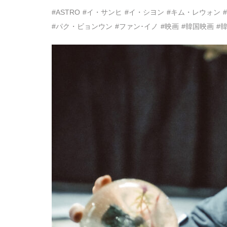
#ASTRO
#イ・サンヒ
#イ・シヨン
#キム・レウォン
#パク・ビョンウン
#ファン･イノ
#映画
#韓国映画
#