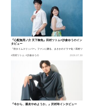
『心配無用ノ介 天下御免』田村ツトム×沙倉ゆうのイン
タビュー
『侍タイムスリッパー』ファンに贈る、まさかのドラマ化！田村ツトム×沙倉ゆうのが語
#田村ツトム
#沙倉ゆうの
2026.07.30
『今から、親友やめようか。』沢村玲インタビュー