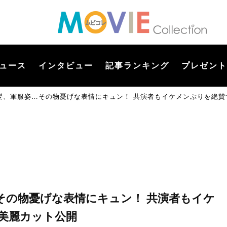
ュース
インタビュー
記事ランキング
プレゼント
髪、軍服姿…その物憂げな表情にキュン！ 共演者もイケメンぶりを絶賛
その物憂げな表情にキュン！ 共演者もイケ
美麗カット公開