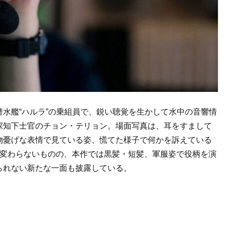
水艦“ハルラ”の乗組員で、鋭い聴覚を生かして水中の音響情
探知下士官のチョン・テリョン。場面写真は、耳をすまして
物憂げな表情で見ている姿、慌てた様子で何かを訴えている
は変わらないものの、本作では黒髪・短髪、軍服姿で役柄を演
られない新たな一面も披露している。