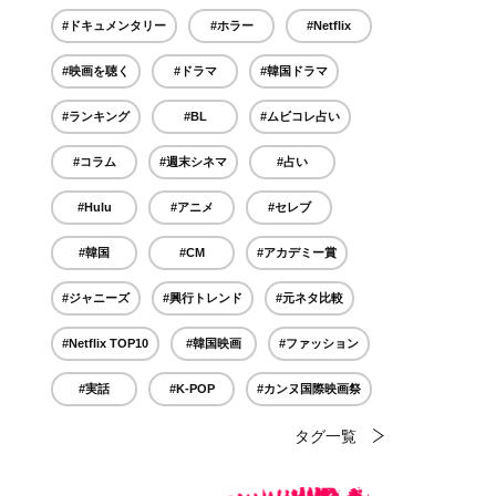
#ドキュメンタリー
#ホラー
#Netflix
#映画を聴く
#ドラマ
#韓国ドラマ
#ランキング
#BL
#ムビコレ占い
#コラム
#週末シネマ
#占い
#Hulu
#アニメ
#セレブ
#韓国
#CM
#アカデミー賞
#ジャニーズ
#興行トレンド
#元ネタ比較
#Netflix TOP10
#韓国映画
#ファッション
#実話
#K-POP
#カンヌ国際映画祭
タグ一覧