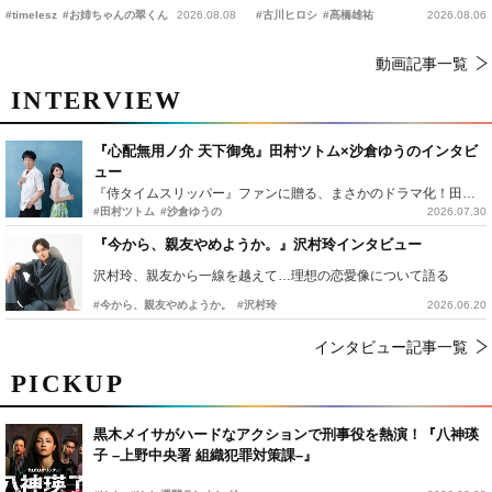
恋の幕開けを予感
時上映決定
#timelesz
#お姉ちゃんの翠くん
2026.08.08
#古川ヒロシ
#髙橋雄祐
2026.08.06
動画記事一覧
INTERVIEW
『心配無用ノ介 天下御免』田村ツトム×沙倉ゆうのインタビ
ュー
『侍タイムスリッパー』ファンに贈る、まさかのドラマ化！田村ツトム×沙倉ゆうのが語る『心配無用ノ介』撮影秘話
#田村ツトム
#沙倉ゆうの
2026.07.30
『今から、親友やめようか。』沢村玲インタビュー
沢村玲、親友から一線を越えて…理想の恋愛像について語る
#今から、親友やめようか。
#沢村玲
2026.06.20
インタビュー記事一覧
PICKUP
黒木メイサがハードなアクションで刑事役を熱演！『八神瑛
子 –上野中央署 組織犯罪対策課–』