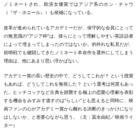
ノミネートされ、助演女優賞ではアジア系のホン・チャウ
（『ザ・ホエール』）も候補になっている。
改革が進められているアカデミーだが、保守的な会員にとって
の無意識の“アジア枠”は、彼らにとって理解しやすい英語話者
によって埋まってしまったのではないか。的外れな私見だが、
前哨戦でも健闘してきたノミネート本命作を選外にしてしまう
理由は、他にあまり思い浮かばない。
アカデミー賞の長い歴史の中で、どうしてこれが？ という授賞
もあれば、どうしてこれを無視した？ という選考は何度もあっ
た。ヒッチコックなど古典を踏襲する極上の恋愛心理劇を表彰
する機会をみすみす逃すのは“らしい”とも思えると同時に、映
画ファンの心がアカデミー賞から離れる決断のきっかけになり
はしないか、と老婆心ながら思う。（文：冨永由紀／映画ライ
ター）