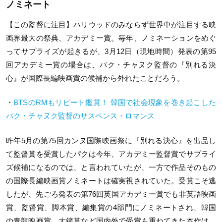
ノミネート
【この監督に注目】ハリウッドのみならず世界中が注目する映
画界最大の祭典、アカデミー賞。毎年、ノミネーションをめぐ
ってサプライズが起きるが、3月12日（現地時間）発表の第95
回アカデミー賞の場合は、パク・チャヌク監督の『別れる決
心』が国際長編映画賞の候補から外れたことだろう。
・
BTSのRMもリピート鑑賞！ 韓国で社会現象を巻き起こした
パク・チャヌク監督のサスペンス・ロマンス
昨年5月の第75回カンヌ国際映画祭に『別れる決心』を出品し
て監督賞を受賞したパクは今年、アカデミー監督賞でサプライ
ズ候補になるのでは、と言われていたが、一方で作品そのもの
の国際長編映画賞ノミネートは確実視されていた。受賞こそ逃
したが、先ごろ発表の第76回英国アカデミー賞でも非英語映画
賞、監督賞、脚本賞、編集賞の4部門にノミネートされ、韓国
の青龍映画賞、大鐘賞など国内外で受賞も重ねてきた本作は、