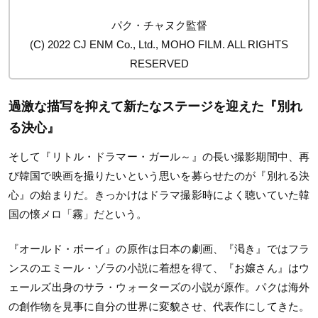
パク・チャヌク監督
(C) 2022 CJ ENM Co., Ltd., MOHO FILM. ALL RIGHTS
RESERVED
過激な描写を抑えて新たなステージを迎えた『別れ
る決心』
そして『リトル・ドラマー・ガール～』の長い撮影期間中、再
び韓国で映画を撮りたいという思いを募らせたのが『別れる決
心』の始まりだ。きっかけはドラマ撮影時によく聴いていた韓
国の懐メロ「霧」だという。
『オールド・ボーイ』の原作は日本の劇画、『渇き』ではフラ
ンスのエミール・ゾラの小説に着想を得て、『お嬢さん』はウ
ェールズ出身のサラ・ウォーターズの小説が原作。パクは海外
の創作物を見事に自分の世界に変貌させ、代表作にしてきた。