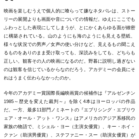
映画を楽しむうえで個人的に喰らって嫌なネタバレは、ストー
リーの展開よりも画面や音についての情報だ。ゆえにここでも
ふわっとした表現にしてしまうが、とにかくあらゆる面が緻密
に構築されている。山のようにも海のようにも見える壁紙、
様々な状況での男声／女声の使い分けなど、見えるもの聞こえ
るものをありのまま受け取っても、深読みをしても、どちらも
正しい。観客その人の映画になるのだ。野暮に説明し過ぎない
のは観客を信じているからなのだろう。アカデミーの会員にそ
れはうまく伝わらなかったのか。
今年のアカデミー賞国際長編映画賞の候補作は『アルゼンチン
1985～歴史を変えた裁判～』を除く4本はヨーロッパの作品
だ。一方、最多11部門ノミネートの『エブリシング・エブリウ
ェア・オール・アット・ワンス』はアメリカのアジア系移民の
家族の物語で、ミシェル・ヨー（主演女優賞）、キー・ホイ・
クァン（助演男優賞）、ステファニー・スー（助演女優賞）が