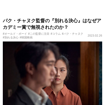
パク・チャヌク監督の『別れる決心』はなぜア
カデミー賞で無視されたのか？
#オールド・ボーイ
#この監督に注目
#コラム
#パク・チャヌク
2023.02.26
#別れる決心
#韓国映画