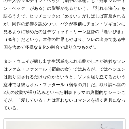
の主人公マルティン・ベック（劇中の本棚にも「刑事マルティ
ン・ベック」がある）の影響があるという。『別れる決心』を
語るうえで、ヒッチコックの『めまい』がしばしば言及される
が、同作の影響を認めつつ、パクが事前にチョン・ソギョンに
見るように勧めたのはデヴィッド・リーン監督の『逢いびき』
（45年）だという。本作の世界もやはり、ソレの出身である中
国を含めて多様な文化の融合で成り立つものだ。
タン・ウェイが醸し出す生活感あふれる艶かしさが絶妙なソレ
はファム・ファタール（宿命の女）ではあるが、ではヘジュン
は振り回されるだけなのかというと、ソレを駆り立てるという
意味では彼もオム・ファタール（宿命の男）だ。取り調べ室の
2人の攻防や張り込みといった刑事ドラマの典型的なシーンこ
そが、「愛している」とは言わないロマンスを描く道具になっ
ている。