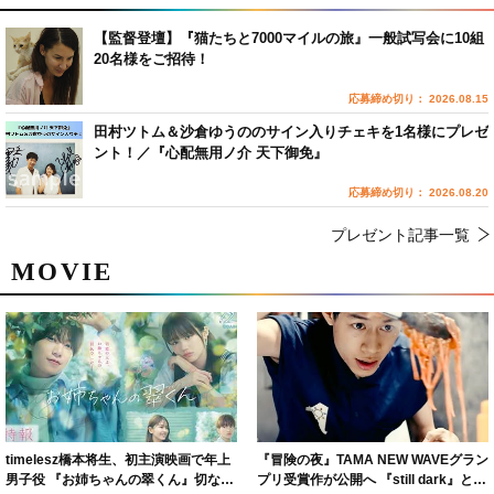
【監督登壇】『猫たちと7000マイルの旅』一般試写会に10組
20名様をご招待！
応募締め切り： 2026.08.15
田村ツトム＆沙倉ゆうののサイン入りチェキを1名様にプレゼ
ント！／『心配無用ノ介 天下御免』
応募締め切り： 2026.08.20
プレゼント記事一覧
MOVIE
timelesz橋本将生、初主演映画で年上
『冒険の夜』TAMA NEW WAVEグラン
男子役 『お姉ちゃんの翠くん』切ない
プリ受賞作が公開へ 『still dark』と同