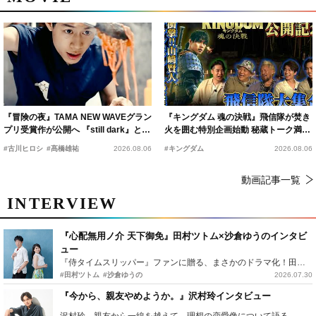
『冒険の夜』TAMA NEW WAVEグラン
『キングダム 魂の決戦』飛信隊が焚き
プリ受賞作が公開へ 『still dark』と同
火を囲む特別企画始動 秘蔵トーク満載
時上映決定
の“キングダムキャンプ”開催
#古川ヒロシ
#髙橋雄祐
2026.08.06
#キングダム
2026.08.06
動画記事一覧
INTERVIEW
『心配無用ノ介 天下御免』田村ツトム×沙倉ゆうのインタビ
ュー
『侍タイムスリッパー』ファンに贈る、まさかのドラマ化！田村ツトム×沙倉ゆうのが語る『心配無用ノ介』撮影秘話
#田村ツトム
#沙倉ゆうの
2026.07.30
『今から、親友やめようか。』沢村玲インタビュー
沢村玲、親友から一線を越えて…理想の恋愛像について語る