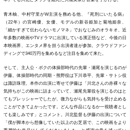
青木柚、中村守里がW主演を務める他、『
死刑にいたる病』
（22年）の宮崎優、
女優、モデルの新谷姫加と菊地姫奈、
「細かすぎて伝わらないモノマネ」でおなじみのオラキオ、
近
年多数の映画やTVドラマに出演している濱正悟など、
今後の日
本映画界、エンタメ界を担う出演者達が参加。クラウドファン
ディングで340万円を集めるなど注目を集めて来た
。
そして、主人公・ボクの体操部時代の先輩・瀬尾を演じるのが
伊藤。体操部時代の同期・熊野役は下川
恭平、先輩・サトシ役
は諏訪珠理。本作の出演に寄せて伊藤は「
川北さんの赤裸々な
気持ちがこの映画に詰まっていて、
瀬尾先輩役を演じるのはと
てもプレッシャーでしたが、
微力ながらも気持ちを受け止める
ことができてよかったです。
どんな作品になるか一視聴者とし
ても楽しみです」とコメント。
川北監督も伊藤の出演について
「僕が脚本から想像していた以上のお芝居で、
この映画をより