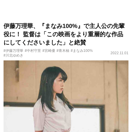
伊藤万理華、『まなみ100%』で主人公の先輩
役に！ 監督は「この映画をより重層的な作品
にしてくださいました」と絶賛
#伊藤万理華
#中村守里
#宮崎優
#青木柚
#まなみ100%
2022.11.01
#川北ゆめき