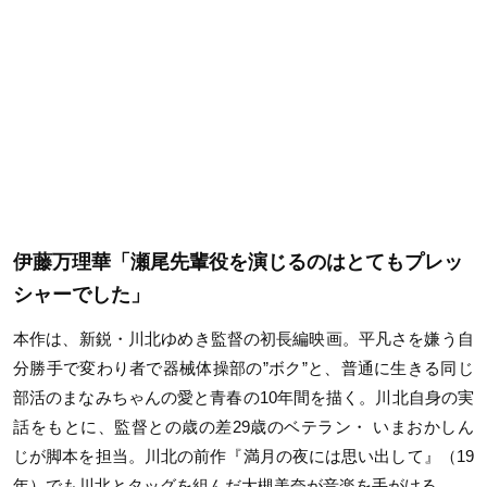
伊藤万理華「瀬尾先輩役を演じるのはとてもプレッ
シャーでした」
本作は、新鋭・川北ゆめき
監督の初長編映画。
平凡さを嫌う自
分勝手で変わり者で器械体操部の”ボク”と、
普通に生きる同じ
部活のまなみちゃんの愛と青春の10年間を描く。川北自身の実
話をもとに、
監督との歳の差29歳のベテラン・ いまおかしん
じが脚本を担当。川北の前作『
満月の夜には思い出して』（19
年）でも川北とタッグを組んだ大槻美奈が音
楽を手がける。