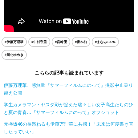
#伊藤万理華
#中村守里
#宮崎優
#青木柚
#まなみ100%
#川北ゆめき
こちらの記事も読まれています
伊藤万理華、感無量『サマーフィルムにのって』撮影中止乗り
越え公開
学生カメラマン・ヤスダ彩が捉えた瑞々しい女子高生たちのひ
と夏の青春…『サマーフィルムにのって』オフショット
元欅坂46の長濱ねるも伊藤万理華に共感！「未来は何度書き直
したっていい」