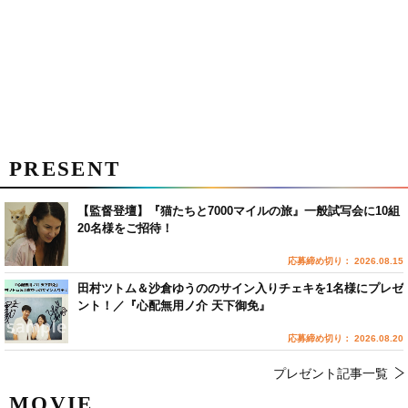
PRESENT
【監督登壇】『猫たちと7000マイルの旅』一般試写会に10組
20名様をご招待！
応募締め切り： 2026.08.15
田村ツトム＆沙倉ゆうののサイン入りチェキを1名様にプレゼ
ント！／『心配無用ノ介 天下御免』
応募締め切り： 2026.08.20
プレゼント記事一覧
MOVIE