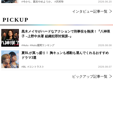
#今から、親友やめようか。
#沢村玲
2026.06.20
インタビュー記事一覧
PICKUP
黒木メイサがハードなアクションで刑事役を熱演！『八神瑛
子 –上野中央署 組織犯罪対策課–』
#Hulu
#Hulu週間ランキング
2026.08.08
夏BLが真っ盛り！ 胸キュンも感動も運んでくれるおすすめ
ドラマ3選
#BL
#コントラスト
2026.08.07
ピックアップ記事一覧