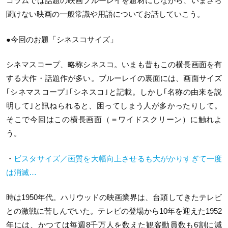
コラムでは話題の映画ブルーレイを題材にしながら、いまさら
聞けない映画の一般常識や用語についてお話していこう。
●今回のお題「シネスコサイズ」
シネマスコープ、略称シネスコ。いまも昔もこの横長画面を有
する大作・話題作が多い。ブルーレイの裏面には、画面サイズ
｢シネマスコープ｣｢シネスコ｣と記載。しかし｢名称の由来を説
明して｣と訊ねられると、困ってしまう人が多かったりして。
そこで今回はこの横長画面（＝ワイドスクリーン）に触れよ
う。
・
ビスタサイズ／画質を大幅向上させるも大がかりすぎて一度
は消滅…
時は1950年代。ハリウッドの映画業界は、台頭してきたテレビ
との激戦に苦しんでいた。テレビの登場から10年を迎えた1952
年には、かつては毎週8千万人を数えた観客動員数も6割に減