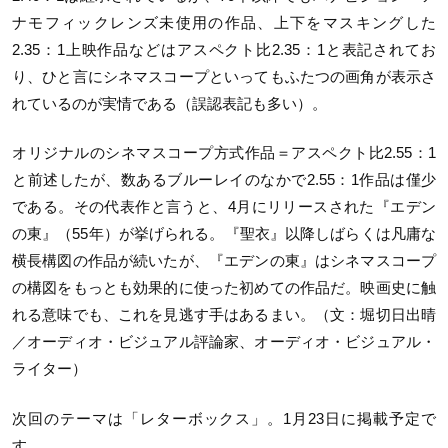
ナモフィックレンズ未使用の作品、上下をマスキングした
2.35：1上映作品などはアスペクト比2.35：1と表記されてお
り、ひと言にシネマスコープといってもふたつの画角が表示さ
れているのが実情である（誤認表記も多い）。
オリジナルのシネマスコープ方式作品＝アスペクト比2.55：1
と前述したが、数あるブルーレイのなかで2.55：1作品は僅少
である。その代表作と言うと、4月にリリースされた『エデン
の東』（55年）が挙げられる。『聖衣』以降しばらくは凡庸な
横長構図の作品が続いたが、『エデンの東』はシネマスコープ
の構図をもっとも効果的に使った初めての作品だ。映画史に触
れる意味でも、これを見逃す手はあるまい。（文：堀切日出晴
／オーディオ・ビジュアル評論家、オーディオ・ビジュアル・
ライター）
次回のテーマは「レターボックス」。1月23日に掲載予定で
す。