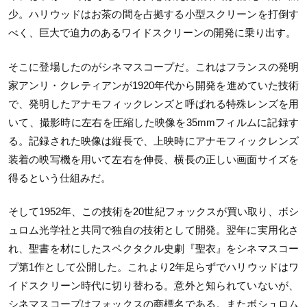
少。ハリウッドはお茶の間を占拠する小型スクリーンを打倒す
べく、巨大で迫力のあるワイドスクリーンの開発に乗り出す。
そこに登場したのがシネマスコープだ。これはフランスの発明
家アンリ・クレティアンが1920年代から開発を進めていた技術
で、発明したアナモフィックレンズと呼ばれる特殊レンズを用
いて、撮影時に左右を圧縮した映像を35mmフィルムに記録す
る。記録された映像は縦長で、上映時にアナモフィックレンズ
装着の映写機を用いて左右を伸長、横長の正しい画面サイズを
得るという仕組みだ。
そして1952年、この技術を20世紀フォックスが買い取り、ボシ
ュロム光学社と共同で独自の技術として開発。翌年に実用化さ
れ、聖書を材にしたスペクタクル史劇『聖衣』をシネマスコー
プ第1作として公開した。これより2年足らずでハリウッドはワ
イドスクリーン時代に切り替わる。意外と知られていないが、
シネマスコープはフォックスの商標名である。またボシュロム