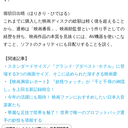
堀切日出晴（ほりきり・ひではる）
これまでに購入した映画ディスクの総額は軽く億を超えること
から、通称は「映画番長」。映画助監督という作り手としての
経歴を持ち、映画作品の本質を見抜くには、AV機器を使いこな
すこと、ソフトのクォリティにも目配りすることを説く。
【関連記事】
・
スタンダードサイズ／『グランド･ブダペスト･ホテル』に登
場する3つの画面サイズ、そこに込められた深すぎる映画愛
・
【映画興収レポート】『妖怪ウォッチ』が『千と千尋の神隠
し』を上回る新記録樹立！
・
今年の活躍にも期待！ 映画ファンにおすすめしたい日本人音
楽家たち
・
華麗な足技で世界を魅了！ 世界で唯一のプロフットバッグ選
手の妙技を堪能する