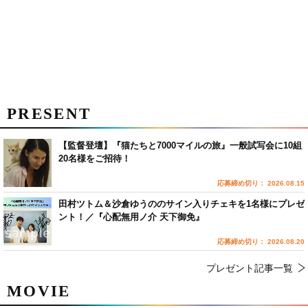
PRESENT
【監督登壇】『猫たちと7000マイルの旅』一般試写会に10組
20名様をご招待！
応募締め切り： 2026.08.15
田村ツトム＆沙倉ゆうののサイン入りチェキを1名様にプレゼ
ント！／『心配無用ノ介 天下御免』
応募締め切り： 2026.08.20
プレゼント記事一覧
MOVIE