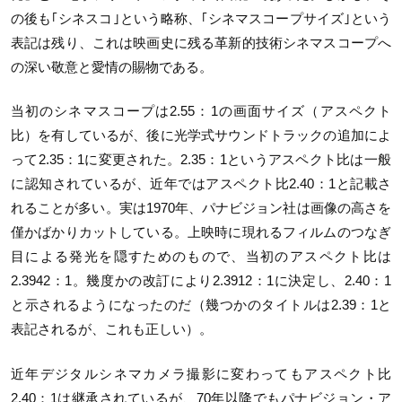
の後も｢シネスコ｣という略称、｢シネマスコープサイズ｣という
表記は残り、これは映画史に残る革新的技術シネマスコープへ
の深い敬意と愛情の賜物である。
当初のシネマスコープは2.55：1の画面サイズ（アスペクト
比）を有しているが、後に光学式サウンドトラックの追加によ
って2.35：1に変更された。2.35：1というアスペクト比は一般
に認知されているが、近年ではアスペクト比2.40：1と記載さ
れることが多い。実は1970年、パナビジョン社は画像の高さを
僅かばかりカットしている。上映時に現れるフィルムのつなぎ
目による発光を隠すためのもので、当初のアスペクト比は
2.3942：1。幾度かの改訂により2.3912：1に決定し、2.40：1
と示されるようになったのだ（幾つかのタイトルは2.39：1と
表記されるが、これも正しい）。
近年デジタルシネマカメラ撮影に変わってもアスペクト比
2.40：1は継承されているが、70年以降でもパナビジョン・ア