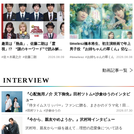
趣里は「熱血」、佐藤二朗は「霊
timelesz橋本将生、初主演映画で年上
視」!? “謎のキーワード”で読み解く
男子役 『お姉ちゃんの翠くん』切ない
『踊る大捜査線 N.E.W.』新メンバー
恋の幕開けを予感
#佐々木蔵之介
#佐藤二朗
2026.08.09
#timelesz
#お姉ちゃんの翠くん
2026.08.08
動画記事一覧
INTERVIEW
『心配無用ノ介 天下御免』田村ツトム×沙倉ゆうのインタビ
ュー
『侍タイムスリッパー』ファンに贈る、まさかのドラマ化！田村ツトム×沙倉ゆうのが語る『心配無用ノ介』撮影秘話
#田村ツトム
#沙倉ゆうの
2026.07.30
『今から、親友やめようか。』沢村玲インタビュー
沢村玲、親友から一線を越えて…理想の恋愛像について語る