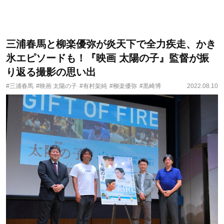
三浦春馬と柳楽優弥が炎天下で全力疾走、かき
氷エピソードも！『映画 太陽の子』監督が振
り返る撮影の思い出
#三浦春馬
#映画 太陽の子
#有村架純
#柳楽優弥
#黒崎博
2022.08.10