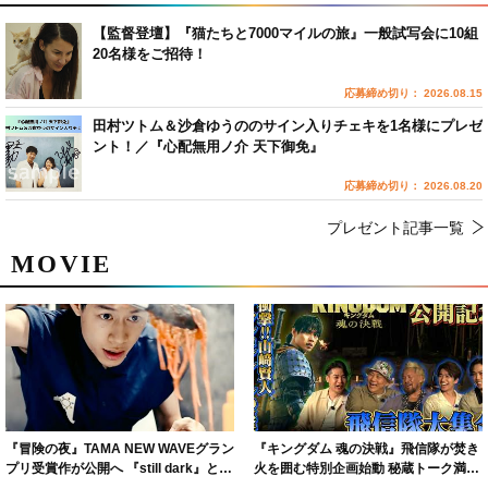
【監督登壇】『猫たちと7000マイルの旅』一般試写会に10組
20名様をご招待！
応募締め切り： 2026.08.15
田村ツトム＆沙倉ゆうののサイン入りチェキを1名様にプレゼ
ント！／『心配無用ノ介 天下御免』
応募締め切り： 2026.08.20
プレゼント記事一覧
MOVIE
『冒険の夜』TAMA NEW WAVEグラン
『キングダム 魂の決戦』飛信隊が焚き
プリ受賞作が公開へ 『still dark』と同
火を囲む特別企画始動 秘蔵トーク満載