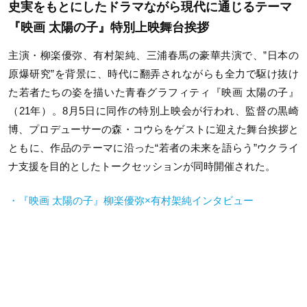
史実をもとにしたドラマながら現代に通じるテーマ
『映画 太陽の子』特別上映舞台挨拶
主演・柳楽優弥、有村架純、三浦春馬の豪華共演で、”日本の
原爆研究”を背景に、時代に翻弄されながらも全力で駆け抜け
た若者たちの姿を描いた青春グラフィティ『映画 太陽の子』
（21年）。8月5日に同作の特別上映会が行われ、監督の黒崎
博、プロデューサーの森・コウらをゲストに迎えた舞台挨拶と
ともに、作品のテーマに沿った“若者の未来を語らう”ウクライ
ナ支援を目的としたトークセッションが同時開催された。
・『映画 太陽の子』柳楽優弥×有村架純インタビュー