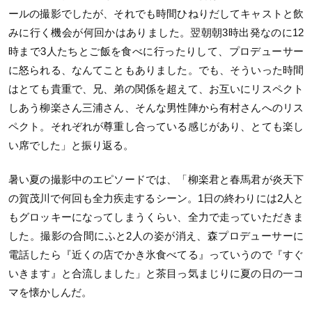
ールの撮影でしたが、それでも時間ひねりだしてキャストと飲
みに行く機会が何回かはありました。翌朝朝3時出発なのに12
時まで3人たちとご飯を食べに行ったりして、プロデューサー
に怒られる、なんてこともありました。でも、そういった時間
はとても貴重で、兄、弟の関係を超えて、お互いにリスペクト
しあう柳楽さん三浦さん、そんな男性陣から有村さんへのリス
ペクト。それぞれが尊重し合っている感じがあり、とても楽し
い席でした」と振り返る。
暑い夏の撮影中のエピソードでは、「柳楽君と春馬君が炎天下
の賀茂川で何回も全力疾走するシーン。1日の終わりには2人と
もグロッキーになってしまうくらい、全力で走っていただきま
した。撮影の合間にふと2人の姿が消え、森プロデューサーに
電話したら『近くの店でかき氷食べてる』っていうので『すぐ
いきます』と合流しました」と茶目っ気まじりに夏の日の一コ
マを懐かしんだ。