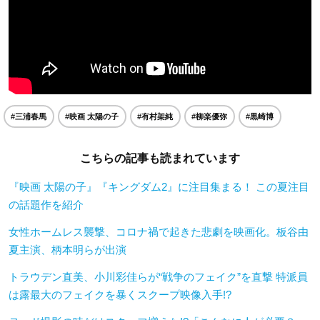
#三浦春馬
#映画 太陽の子
#有村架純
#柳楽優弥
#黒崎博
こちらの記事も読まれています
『映画 太陽の子』『キングダム2』に注目集まる！ この夏注目
の話題作を紹介
女性ホームレス襲撃、コロナ禍で起きた悲劇を映画化。板谷由
夏主演、柄本明らが出演
トラウデン直美、小川彩佳らが“戦争のフェイク”を直撃 特派員
は露最大のフェイクを暴くスクープ映像入手!?