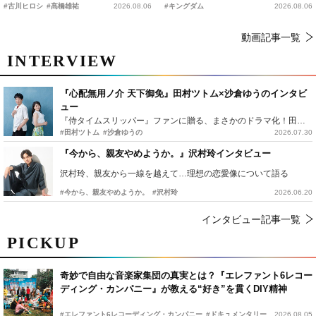
時上映決定
の“キングダムキャンプ”開催
#古川ヒロシ
#髙橋雄祐
2026.08.06
#キングダム
2026.08.06
動画記事一覧
INTERVIEW
『心配無用ノ介 天下御免』田村ツトム×沙倉ゆうのインタビ
ュー
『侍タイムスリッパー』ファンに贈る、まさかのドラマ化！田村ツトム×沙倉ゆうのが語る『心配無用ノ介』撮影秘話
#田村ツトム
#沙倉ゆうの
2026.07.30
『今から、親友やめようか。』沢村玲インタビュー
沢村玲、親友から一線を越えて…理想の恋愛像について語る
#今から、親友やめようか。
#沢村玲
2026.06.20
インタビュー記事一覧
PICKUP
奇妙で自由な音楽家集団の真実とは？『エレファント6レコー
ディング・カンパニー』が教える“好き”を貫くDIY精神
#エレファント6レコーディング・カンパニー
#ドキュメンタリー
2026.08.05