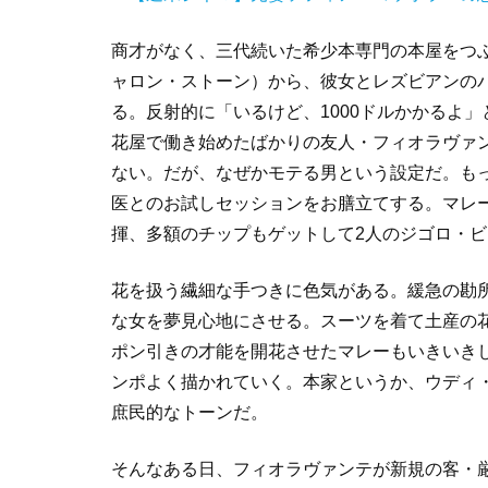
商才がなく、三代続いた希少本専門の本屋をつ
ャロン・ストーン）から、彼女とレズビアンの
る。反射的に「いるけど、1000ドルかかるよ
花屋で働き始めたばかりの友人・フィオラヴァ
ない。だが、なぜかモテる男という設定だ。も
医とのお試しセッションをお膳立てする。マレ
揮、多額のチップもゲットして2人のジゴロ・
花を扱う繊細な手つきに色気がある。緩急の勘
な女を夢見心地にさせる。スーツを着て土産の
ポン引きの才能を開花させたマレーもいきいき
ンポよく描かれていく。本家というか、ウディ
庶民的なトーンだ。
そんなある日、フィオラヴァンテが新規の客・