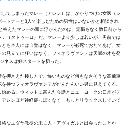
ぶしてしまったマレー（アレン）は、かかりつけの女医（シ
パートナーと3人で楽しむための男性はいないかと相談され
」と答えたマレーの頭に浮かんだのは、定職もなく数日前から
ンテ（タトゥーロ）だ。マレーより少しは若いが、男前では
っとも本人には自覚はなく、マレーが必死でおだてあげ、女
ーの見立てに狂いはなく、フィオラヴァンテは天賦の才を発
ビジネスは好スタートを切った。
所を押さえた接し方で、怖いものなど何もなさそうな高飛車
花を持つフィオラヴァンテがだんだんいい男に見えてくる。
し始める。ウィットに富んだ会話とニューヨークの日常がテ
・アレンほど神経症っぽくなく、もっとリラックスしていて
厳格なユダヤ教徒の未亡人・アヴィガルと出会ったことか