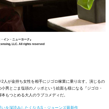
ロ・イン・ニューヨーク』
censing, LLC. All rights reserved
ジ2人が金持ち女性を相手にジゴロ稼業に乗り出す。演じるの
の小男とごま塩頭のノッポという絵面も様になる『ジゴロ・
脚本もつとめる大人のラブコメディだ。
思いを深読みしたくなるS・ジョーンズ最新作