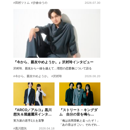
#田村ツトム
#沙倉ゆうの
2026.07.30
『今から、親友やめようか。』沢村玲インタビュー
沢村玲、親友から一線を越えて…理想の恋愛像について語る
#今から、親友やめようか。
#沢村玲
2026.06.20
『ARCO／アルコ』黒川
『ストリート・キングダ
想矢＆堀越麗禾インタビ
ム 自分の音を鳴ら
ュー
せ。』峯田和伸、若葉竜
実力派の若手2人を直撃
「俺は吉岡里帆と走ったぞ！」
也、吉岡里帆インタビュ
「あの音はすごい」それぞれの
ー
#黒川想矢
2026.04.18
忘れがたいシーンとは？