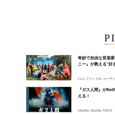
P
奇妙で自由な音楽家
ニー』が教える“好き
#エレファント6レコーデ
『ガス人間』がNetf
える！
#Netflix
#Netflix TOP10