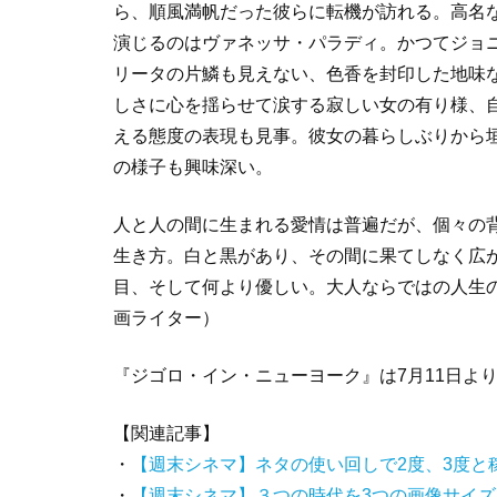
ら、順風満帆だった彼らに転機が訪れる。高名
演じるのはヴァネッサ・パラディ。かつてジョ
リータの片鱗も見えない、色香を封印した地味
しさに心を揺らせて涙する寂しい女の有り様、
える態度の表現も見事。彼女の暮らしぶりから
の様子も興味深い。
人と人の間に生まれる愛情は普遍だが、個々の
生き方。白と黒があり、その間に果てしなく広
目、そして何より優しい。大人ならではの人生
画ライター）
『ジゴロ・イン・ニューヨーク』は7月11日よ
【関連記事】
・
【週末シネマ】ネタの使い回しで2度、3度と
・
【週末シネマ】３つの時代を3つの画像サイ