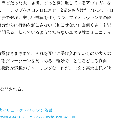
なラビだった夫亡き後、ずっと喪に服しているアヴィガルを
ニー・デップをメロメロにさせ、2児をもうけたフレンチ・ロ
な姿で登場。厳しい戒律を守りつつ、フィオラヴァンテの優
自分からは行動を起こさない（起こせない）面倒くさくも思
垣間見る、知っているようで知らないユダヤ教コミュニティ
背景はさまざまで、それを互いに受け入れていくのが大人の
がるグレーゾーンを見つめる。軽妙で、ところどころ真面
の機微が満載のチャーミングな一作だ。（文：冨永由紀／映
り公開される。
稼ぐリュック・ベッソン監督
ズで描き分けた、こだわり監督の冒険活劇