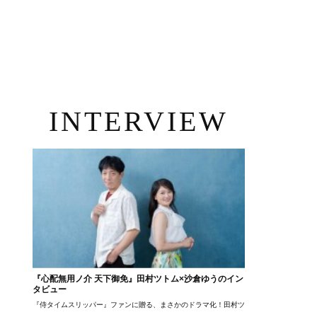
INTERVIEW
『心配無用ノ介 天下御免』田村ツトム×沙倉ゆうのイン
タビュー
『侍タイムスリッパー』ファンに贈る、まさかのドラマ化！田村ツトム×沙倉ゆうのが語