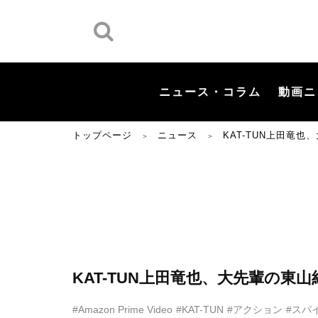
ニュース・コラム
動画ニ
トップページ
ニュース
KAT-TUN上田竜
＞
＞
KAT-TUN上田竜也、大先輩の東
#Amazon Prime Video
#KAT-TUN
#アクション
#スパ