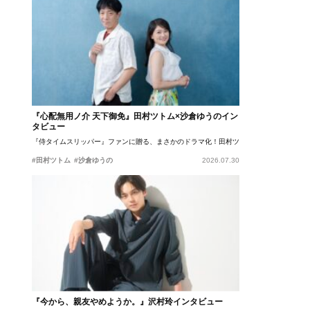
『心配無用ノ介 天下御免』田村ツトム×沙倉ゆうのイン
タビュー
『侍タイムスリッパー』ファンに贈る、まさかのドラマ化！田村ツトム×沙倉ゆうのが語
#田村ツトム
#沙倉ゆうの
2026.07.30
『今から、親友やめようか。』沢村玲インタビュー