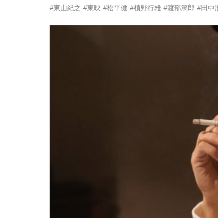
#東山紀之
#東映
#松平健
#植野行雄
#渡部篤郎
#田中