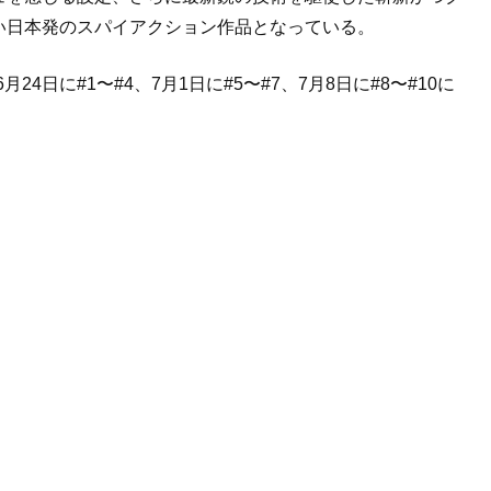
い日本発のスパイアクション作品となっている。
』は、6月24日に#1〜#4、7月1日に#5〜#7、7月8日に#8〜#10に