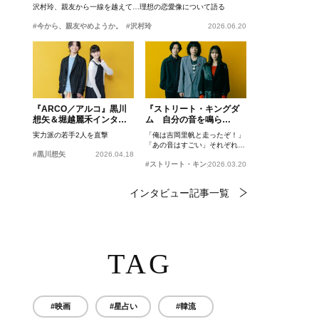
沢村玲、親友から一線を越えて…理想の恋愛像について語る
#今から、親友やめようか。
#沢村玲
2026.06.20
『ARCO／アルコ』黒川
『ストリート・キングダ
想矢＆堀越麗禾インタビ
ム 自分の音を鳴ら
ュー
せ。』峯田和伸、若葉竜
実力派の若手2人を直撃
「俺は吉岡里帆と走ったぞ！」
也、吉岡里帆インタビュ
「あの音はすごい」それぞれの
ー
#黒川想矢
2026.04.18
忘れがたいシーンとは？
#ストリート・キングダム 自分の音を鳴らせ。
2026.03.20
インタビュー記事一覧
TAG
#映画
#星占い
#韓流