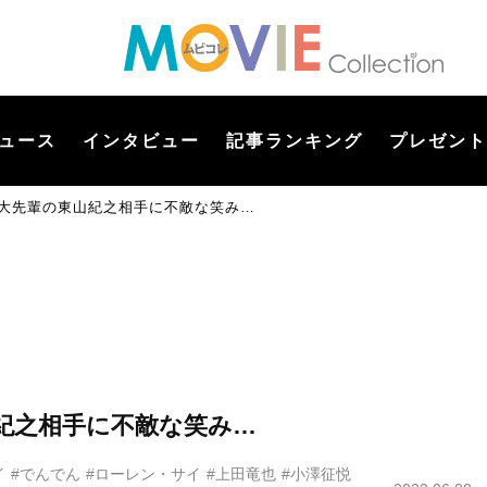
ュース
インタビュー
記事ランキング
プレゼント
也、大先輩の東山紀之相手に不敵な笑み…
山紀之相手に不敵な笑み…
イ
#でんでん
#ローレン・サイ
#上田竜也
#小澤征悦