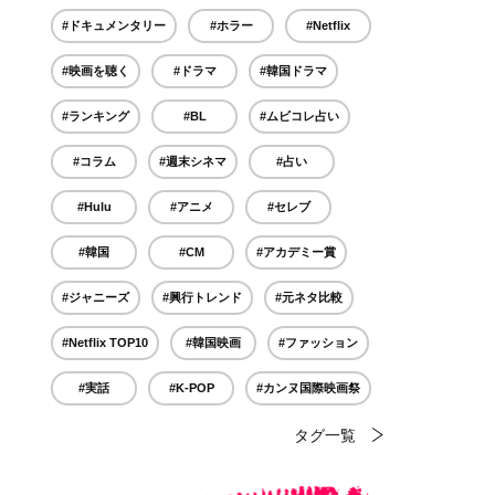
#ドキュメンタリー
#ホラー
#Netflix
#映画を聴く
#ドラマ
#韓国ドラマ
#ランキング
#BL
#ムビコレ占い
#コラム
#週末シネマ
#占い
#Hulu
#アニメ
#セレブ
#韓国
#CM
#アカデミー賞
#ジャニーズ
#興行トレンド
#元ネタ比較
#Netflix TOP10
#韓国映画
#ファッション
#実話
#K-POP
#カンヌ国際映画祭
タグ一覧