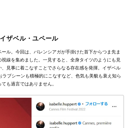
なイザベル・ユペール
ペール。今回は、バレンシアガが手掛けた首下からつま先ま
の視線を集めました。一見すると、全身タイツのようにも見
か、見事に着こなすことでさらなる存在感を発揮。イザベル
おラブシーンも積極的にこなすなど、色気も美貌も衰え知ら
っても過言ではありません。