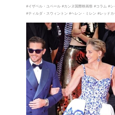
#イザベル・ユペール
#カンヌ国際映画祭
#コラム
#シ
#ティルダ・スウィントン
#ヘレン・ミレン
#レッドカ