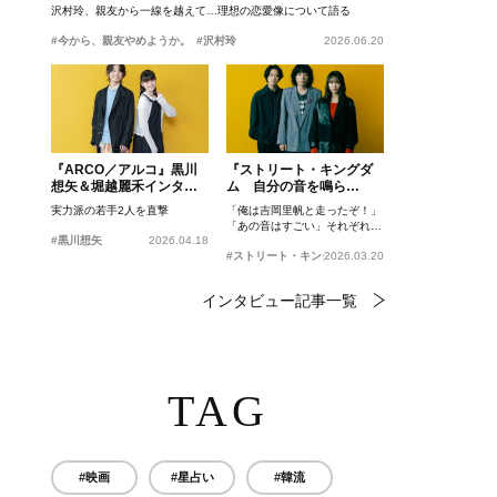
沢村玲、親友から一線を越えて…理想の恋愛像について語る
#今から、親友やめようか。
#沢村玲
2026.06.20
『ARCO／アルコ』黒川
『ストリート・キングダ
想矢＆堀越麗禾インタビ
ム 自分の音を鳴ら
ュー
せ。』峯田和伸、若葉竜
実力派の若手2人を直撃
「俺は吉岡里帆と走ったぞ！」
也、吉岡里帆インタビュ
「あの音はすごい」それぞれの
ー
#黒川想矢
2026.04.18
忘れがたいシーンとは？
#ストリート・キングダム 自分の音を鳴らせ。
2026.03.20
インタビュー記事一覧
TAG
#映画
#星占い
#韓流