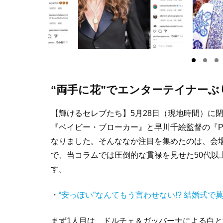
“両手に花”でエンターテイナー
【輝けるセレブたち】5月28日（現地時間）に
『ベイビー・ブローカー』と早川千絵監督の『P
なりました。そんななか注目を集めたのは、会
で、当コラムでは圧倒的な貫禄を見せた50代以
す。
・
“安っぽい”なんてもう言わせない!? 結婚式
まず1人目は、ドルチェ＆ガッバーナによる白