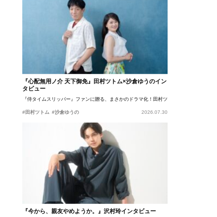
『心配無用ノ介 天下御免』田村ツトム×沙倉ゆうのイン
タビュー
『侍タイムスリッパー』ファンに贈る、まさかのドラマ化！田村ツトム×沙倉ゆうのが語
#田村ツトム
#沙倉ゆうの
2026.07.30
『今から、親友やめようか。』沢村玲インタビュー