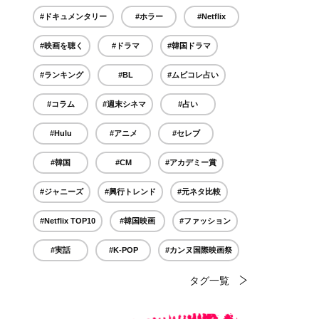
#ドキュメンタリー
#ホラー
#Netflix
#映画を聴く
#ドラマ
#韓国ドラマ
#ランキング
#BL
#ムビコレ占い
#コラム
#週末シネマ
#占い
#Hulu
#アニメ
#セレブ
#韓国
#CM
#アカデミー賞
#ジャニーズ
#興行トレンド
#元ネタ比較
#Netflix TOP10
#韓国映画
#ファッション
#実話
#K-POP
#カンヌ国際映画祭
タグ一覧