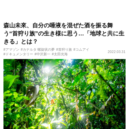
森山未來、自分の唾液を混ぜた酒を振る舞
う“首狩り族”の生き様に思う…「地球と共に生
きる」とは？
#アマゾン
#カナルタ 螺旋状の夢
#首狩り族
#コムアイ
2022.03.31
#ドキュメンタリー
#中沢新一
#太田光海