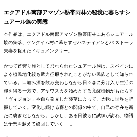
エクアドル南部アマゾン熱帯雨林の秘境に暮らすシ
ュアール族の実態
本作品は、エクアドル南部アマゾン熱帯雨林にあるシュアール
族の集落、ケンクイム村に暮らすセバスティアンとパ ストーラ
夫妻を捉えたドキュメンタリー。
かつて首狩り族として恐れられたシュアール族は、スペインに
よる植⺠地化後も武力征服されたことがない⺠族として知られ
ている。口噛み酒を飲み交わしながら日々森に分け入り生活の
糧を得る一方で、アヤワスカを始めとする覚醒植物がもたらす
「ヴィジョン」や自ら発見した薬草によって、柔軟に世界を把
握していく。変化し続ける森との関係の中で、自己の存在を新
たに紡ぎだしながら。しかし、ある日彼らに試練が訪れ、物語
は予想を越えて旋回していく──。