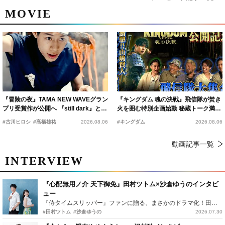
MOVIE
『冒険の夜』TAMA NEW WAVEグラン
『キングダム 魂の決戦』飛信隊が焚き
プリ受賞作が公開へ 『still dark』と同
火を囲む特別企画始動 秘蔵トーク満載
時上映決定
の“キングダムキャンプ”開催
#古川ヒロシ
#髙橋雄祐
2026.08.06
#キングダム
2026.08.06
動画記事一覧
INTERVIEW
『心配無用ノ介 天下御免』田村ツトム×沙倉ゆうのインタビ
ュー
『侍タイムスリッパー』ファンに贈る、まさかのドラマ化！田村ツトム×沙倉ゆうのが語る『心配無用ノ介』撮影秘話
#田村ツトム
#沙倉ゆうの
2026.07.30