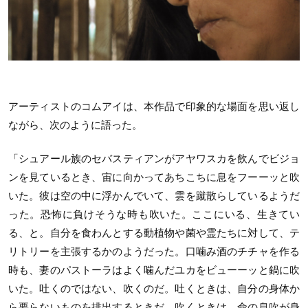
アーティストのコムアイは、本作品で印象的な場面を思い返し
ながら、次のように語った。
「シュアール族のセバスティアンがアヤワスカを飲んでビジョ
ンを見ているとき、宙に向かってあちこちに息をフーーッと吹
いた。彼は空の中に浮かんでいて、雲を蹴散らしているようだ
った。恐怖に負けそうな時も吹いた。ここにいる、生きてい
る、と。自分を食わんとする動植物や菌や霊たちに対して、テ
リトリーを主張するかのようだった。口噛み酒のチチャを作る
時も、妻のパストーラはよく噛んだユカをビューーッと鍋に吹
いた。吐くのではない、吹くのだ。吐くときは、自分の身体か
ら要らないものを排出するときだ。吹くときは、命の息吹が身