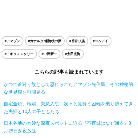
#アマゾン
#カナルタ 螺旋状の夢
#首狩り族
#コムアイ
#ドキュメンタリー
#中沢新一
#太田光海
こちらの記事も読まれています
かつて首狩り族として恐れられたアマゾン先住民、その神秘的
な世界観を垣間見る
自宅全焼、地震、緊急入院…次々と見舞う困難を乗り越えてき
た夫婦と10人の子どもたち
日本各地の奇妙な深夜スポットに迫る『不夜城はなぜ回る』3
月29日深夜放送