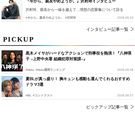
『今から、親友やめようか。』沢村玲インタビュー
沢村玲、親友から一線を越えて…理想の恋愛像について語る
#今から、親友やめようか。
#沢村玲
2026.06.20
インタビュー記事一覧
PICKUP
黒木メイサがハードなアクションで刑事役を熱演！『八神瑛
子 –上野中央署 組織犯罪対策課–』
#Hulu
#Hulu週間ランキング
2026.08.08
夏BLが真っ盛り！ 胸キュンも感動も運んでくれるおすすめ
ドラマ3選
#BL
#コントラスト
2026.08.07
ピックアップ記事一覧