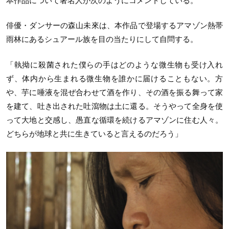
本作品について著名人が次のようにコメントしている。
俳優・ダンサーの森山未來は、本作品で登場するアマゾン熱帯
雨林にあるシュアール族を目の当たりにして自問する。
「執拗に殺菌された僕らの手はどのような微生物も受け入れ
ず、体内から生まれる微生物を誰かに届けることもない。方
や、芋に唾液を混ぜ合わせて酒を作り、その酒を振る舞って家
を建て、吐き出された吐瀉物は土に還る。そうやって全身を使
って大地と交感し、愚直な循環を続けるアマゾンに住む人々。
どちらが地球と共に生きていると言えるのだろう」