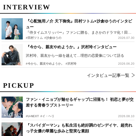
INTERVIEW
『心配無用ノ介 天下御免』田村ツトム×沙倉ゆうのインタビ
ュー
『侍タイムスリッパー』ファンに贈る、まさかのドラマ化！田村ツトム×沙倉ゆうのが語る『心配無用ノ介』撮影秘話
#田村ツトム
#沙倉ゆうの
2026.07.30
『今から、親友やめようか。』沢村玲インタビュー
沢村玲、親友から一線を越えて…理想の恋愛像について語る
#今から、親友やめようか。
#沢村玲
2026.06.20
インタビュー記事一覧
PICKUP
ファン・イニョプが魅せるギャップに沼落ち！ 初恋と夢が交
差する青春ラブストーリー
#U-NEXT
#イ・ヘリ
2026.08.10
『スパイダーマン』も私生活も絶好調のゼンデイヤ、超売れ
っ子女優の華麗な歩みと堅実な素顔