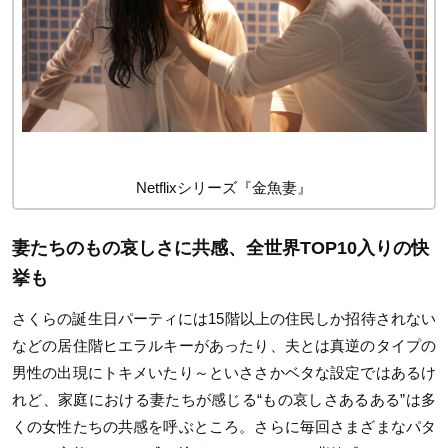
Netflixシリーズ『金魚妻』
妻たちのもの哀しさに共感、全世界TOP10入りの快
挙も
さくらの誕生日パーティには15階以上の住民しか招待されない
などの居住階ヒエラルキーがあったり、夫とは真逆のタイプの
男性の出現にトキメいたり～といささかベタな設定ではあるけ
れど、家庭における妻たちが感じる“もの哀しさあるある”は多
くの女性たちの共感を呼ぶところ。さらに毎回さまざまなパタ