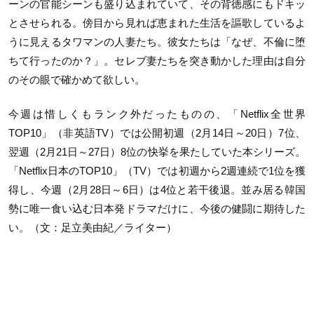
ーンの官能シーンも盛り込まれていて、その背徳感にもドキッ
とさせられる。傍目から見れば恵まれた生活を謳歌しているよ
うに見えるタワマンの人妻たち。彼女たちは「なぜ、不倫に堕
ちて行ったのか？」。セレブ妻たちを突き動かした理由は自分
のその眼で確かめて欲しい。
今週は惜しくもランク外だったものの、「Netflix全世界
TOP10」（非英語TV）では公開初週（2月14日～20日）7位、
翌週（2月21日～27日）8位の快挙を果たしていた本シリーズ。
「Netflix日本のTOP10」（TV）では初週から2週連続で1位を獲
得し、今週（2月28日～6日）は4位と若干後退。並み居る韓国
勢に唯一食い込む日本発ドラマだけに、今後の健闘に期待した
い。（文：足立美由紀／ライター）