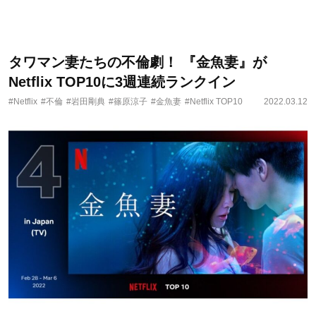
タワマン妻たちの不倫劇！ 『金魚妻』が
Netflix TOP10に3週連続ランクイン
#Netflix
#不倫
#岩田剛典
#篠原涼子
#金魚妻
#Netflix TOP10
2022.03.12