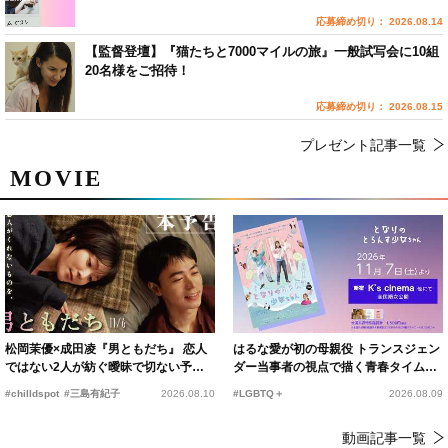
応募締め切り： 2026.08.14
【監督登壇】『猫たちと7000マイルの旅』一般試写会に10組
20名様をご招待！
応募締め切り： 2026.08.15
プレゼント記事一覧
MOVIE
松岡茉優×成田凌『男ともだち』 恋人
はるな愛が初の母親役 トランスジェン
ではない2人が紡ぐ曖昧で切ない予告
ダー当事者の視点で描く青春タイムス
編解禁
リップコメディ
#chilldspot
#三島有紀子
2026.08.10
#LGBTQ＋
2026.08.09
動画記事一覧