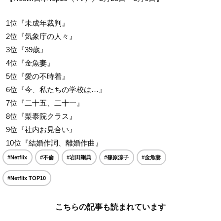
1位『未成年裁判』
2位『気象庁の人々』
3位『39歳』
4位『金魚妻』
5位『愛の不時着』
6位『今、私たちの学校は…』
7位『二十五、二十一』
8位『梨泰院クラス』
9位『社内お見合い』
10位『結婚作詞、離婚作曲』
#Netflix
#不倫
#岩田剛典
#篠原涼子
#金魚妻
#Netflix TOP10
こちらの記事も読まれています