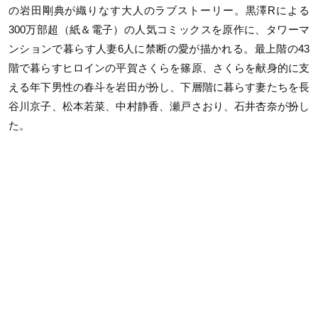
の岩田剛典が織りなす大人のラブストーリー。黒澤Rによる
300万部超（紙＆電子）の人気コミックスを原作に、タワーマ
ンションで暮らす人妻6人に禁断の愛が描かれる。最上階の43
階で暮らすヒロインの平賀さくらを篠原、さくらを献身的に支
える年下男性の春斗を岩田が扮し、下層階に暮らす妻たちを長
谷川京子、松本若菜、中村静香、瀬戸さおり、石井杏奈が扮し
た。