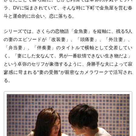
ラ、DVに悩まされていて、そんな時に下町で金魚屋を営む春
斗と運命的に出会い、恋に落ちる。
シリーズでは、さくらの恋物語「金魚妻」を縦軸に、残る5人
の妻のエピソードが「改装妻」、「頭痛妻」、「外注妻」、
「弁当妻」、「伴奏妻」のタイトルで横軸として交差してい
く。「妻にした女なんて、男が一番欲情できない生き物だよ」
という卓弥のセリフが象徴するように、身勝手な夫によって寂
寥感に苛まれる“妻の受難”が親密なカメラワークで活写され
る。