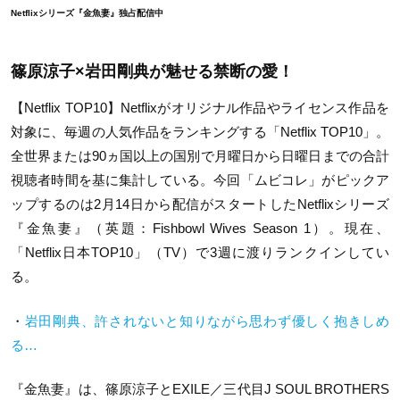
Netflixシリーズ『金魚妻』独占配信中
篠原涼子×岩田剛典が魅せる禁断の愛！
【Netflix TOP10】Netflixがオリジナル作品やライセンス作品を
対象に、毎週の人気作品をランキングする「Netflix TOP10」。
全世界または90ヵ国以上の国別で月曜日から日曜日までの合計
視聴者時間を基に集計している。今回「ムビコレ」がピックア
ップするのは2月14日から配信がスタートしたNetflixシリーズ
『金魚妻』（英題：Fishbowl Wives Season 1）。現在、
「Netflix日本TOP10」（TV）で3週に渡りランクインしてい
る。
・
岩田剛典、許されないと知りながら思わず優しく抱きしめ
る…
『金魚妻』は、篠原涼子とEXILE／三代目J SOUL BROTHERS