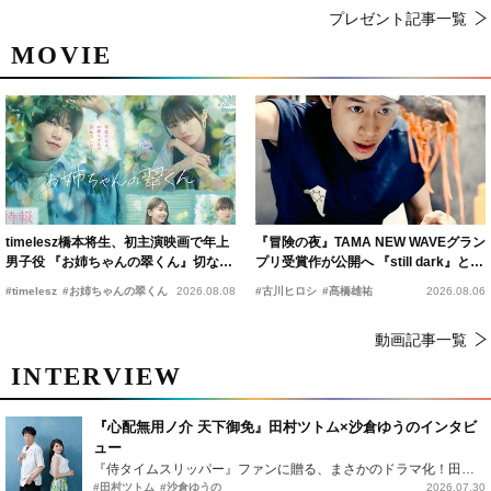
プレゼント記事一覧
MOVIE
timelesz橋本将生、初主演映画で年上
『冒険の夜』TAMA NEW WAVEグラン
男子役 『お姉ちゃんの翠くん』切ない
プリ受賞作が公開へ 『still dark』と同
恋の幕開けを予感
時上映決定
#timelesz
#お姉ちゃんの翠くん
2026.08.08
#古川ヒロシ
#髙橋雄祐
2026.08.06
動画記事一覧
INTERVIEW
『心配無用ノ介 天下御免』田村ツトム×沙倉ゆうのインタビ
ュー
『侍タイムスリッパー』ファンに贈る、まさかのドラマ化！田村ツトム×沙倉ゆうのが語る『心配無用ノ介』撮影秘話
#田村ツトム
#沙倉ゆうの
2026.07.30