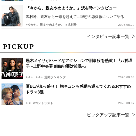
『今から、親友やめようか。』沢村玲インタビュー
沢村玲、親友から一線を越えて…理想の恋愛像について語る
#今から、親友やめようか。
#沢村玲
2026.06.20
インタビュー記事一覧
PICKUP
黒木メイサがハードなアクションで刑事役を熱演！『八神瑛
子 –上野中央署 組織犯罪対策課–』
#Hulu
#Hulu週間ランキング
2026.08.08
夏BLが真っ盛り！ 胸キュンも感動も運んでくれるおすすめ
ドラマ3選
#BL
#コントラスト
2026.08.07
ピックアップ記事一覧