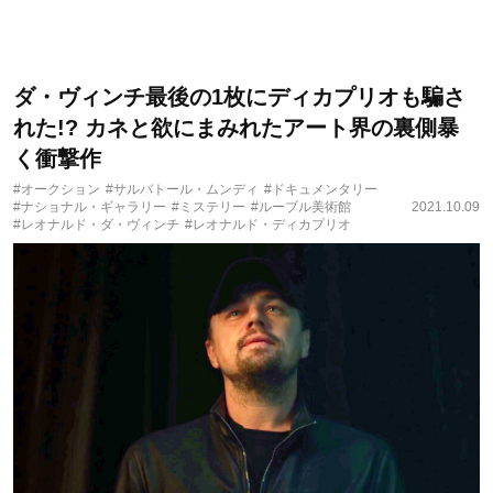
ダ・ヴィンチ最後の1枚にディカプリオも騙さ
れた!? カネと欲にまみれたアート界の裏側暴
く衝撃作
#オークション
#サルバトール・ムンディ
#ドキュメンタリー
#ナショナル・ギャラリー
#ミステリー
#ルーブル美術館
2021.10.09
#レオナルド・ダ・ヴィンチ
#レオナルド・ディカプリオ