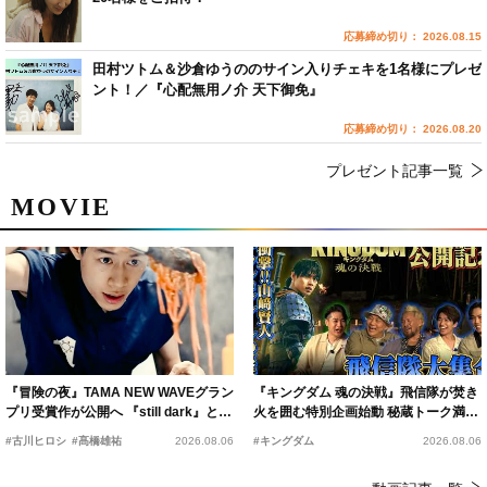
応募締め切り： 2026.08.15
田村ツトム＆沙倉ゆうののサイン入りチェキを1名様にプレゼ
ント！／『心配無用ノ介 天下御免』
応募締め切り： 2026.08.20
プレゼント記事一覧
MOVIE
『冒険の夜』TAMA NEW WAVEグラン
『キングダム 魂の決戦』飛信隊が焚き
プリ受賞作が公開へ 『still dark』と同
火を囲む特別企画始動 秘蔵トーク満載
時上映決定
の“キングダムキャンプ”開催
#古川ヒロシ
#髙橋雄祐
2026.08.06
#キングダム
2026.08.06