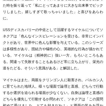
た時を振り返って「私にとってあまりに大きな出来事でビック
リしました。嬉しすぎて歌っちゃいました」と喜びをあらわ
に。
USSディスカバリーの中佐として活躍するマイケルについてソ
ネクアは「色んなインスピレーションを受ける。非常にインパ
クトがあり、世界中に色んな影響を与えている。このシリーズ
は多様性があり、団結力や犠牲の心、英雄的な行為が描かれて
いる。マイケルは（精神的に）強い一方、もろいところもあ
る。間違って失敗することもあるけど常に立ち上がり、栄光の
道をたどる。そういう意識がある」と解説した。
マイケルはまた、両親をクリンゴン人に殺害され、バルカン人
に育てられた地球人。様々な場面で論理と直感、どちらで行動
するか選択を迫られる場面が少なくない。自身は論理と直感の
どちらを優先して行動するか問われて、ソネクアは「この質問
初めて受けました。とても好きだわ！」と満面の笑みを浮か