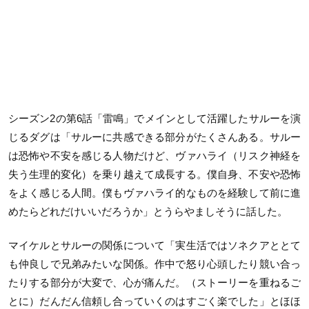
シーズン2の第6話「雷鳴」でメインとして活躍したサルーを演
じるダグは「サルーに共感できる部分がたくさんある。サルー
は恐怖や不安を感じる人物だけど、ヴァハライ（リスク神経を
失う生理的変化）を乗り越えて成長する。僕自身、不安や恐怖
をよく感じる人間。僕もヴァハライ的なものを経験して前に進
めたらどれだけいいだろうか」とうらやましそうに話した。
マイケルとサルーの関係について「実生活ではソネクアととて
も仲良しで兄弟みたいな関係。作中で怒り心頭したり競い合っ
たりする部分が大変で、心が痛んだ。（ストーリーを重ねるご
とに）だんだん信頼し合っていくのはすごく楽でした」とほほ