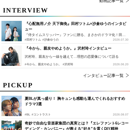
動画記事一覧
INTERVIEW
『心配無用ノ介 天下御免』田村ツトム×沙倉ゆうのインタビ
ュー
『侍タイムスリッパー』ファンに贈る、まさかのドラマ化！田村ツトム×沙倉ゆうのが語る『心配無用ノ介』撮影秘話
#田村ツトム
#沙倉ゆうの
2026.07.30
『今から、親友やめようか。』沢村玲インタビュー
沢村玲、親友から一線を越えて…理想の恋愛像について語る
#今から、親友やめようか。
#沢村玲
2026.06.20
インタビュー記事一覧
PICKUP
夏BLが真っ盛り！ 胸キュンも感動も運んでくれるおすすめ
ドラマ3選
#BL
#コントラスト
2026.08.07
奇妙で自由な音楽家集団の真実とは？『エレファント6レコー
ディング・カンパニー』が教える“好き”を貫くDIY精神