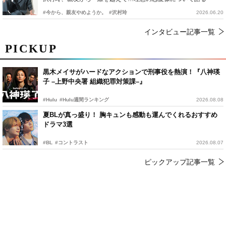
#今から、親友やめようか。
#沢村玲
2026.06.20
インタビュー記事一覧
PICKUP
黒木メイサがハードなアクションで刑事役を熱演！『八神瑛
子 –上野中央署 組織犯罪対策課–』
#Hulu
#Hulu週間ランキング
2026.08.08
夏BLが真っ盛り！ 胸キュンも感動も運んでくれるおすすめ
ドラマ3選
#BL
#コントラスト
2026.08.07
ピックアップ記事一覧