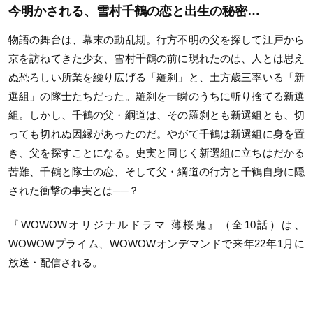
今明かされる、雪村千鶴の恋と出生の秘密…
物語の舞台は、幕末の動乱期。行方不明の父を探して江戸から
京を訪ねてきた少女、雪村千鶴の前に現れたのは、人とは思え
ぬ恐ろしい所業を繰り広げる「羅刹」と、土方歳三率いる「新
選組」の隊士たちだった。羅刹を一瞬のうちに斬り捨てる新選
組。しかし、千鶴の父・綱道は、その羅刹とも新選組とも、切
っても切れぬ因縁があったのだ。やがて千鶴は新選組に身を置
き、父を探すことになる。史実と同じく新選組に立ちはだかる
苦難、千鶴と隊士の恋、そして父・綱道の行方と千鶴自身に隠
された衝撃の事実とは──？
『WOWOWオリジナルドラマ 薄桜鬼』（全10話）は、
WOWOWプライム、WOWOWオンデマンドで来年22年1月に
放送・配信される。