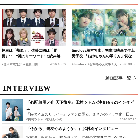
趣里は「熱血」、佐藤二朗は「霊
timelesz橋本将生、初主演映画で年上
視」!? “謎のキーワード”で読み解く
男子役 『お姉ちゃんの翠くん』切ない
『踊る大捜査線 N.E.W.』新メンバー
恋の幕開けを予感
#佐々木蔵之介
#佐藤二朗
2026.08.09
#timelesz
#お姉ちゃんの翠くん
2026.08.08
動画記事一覧
INTERVIEW
『心配無用ノ介 天下御免』田村ツトム×沙倉ゆうのインタビ
ュー
『侍タイムスリッパー』ファンに贈る、まさかのドラマ化！田村ツトム×沙倉ゆうのが語る『心配無用ノ介』撮影秘話
#田村ツトム
#沙倉ゆうの
2026.07.30
『今から、親友やめようか。』沢村玲インタビュー
沢村玲、親友から一線を越えて…理想の恋愛像について語る