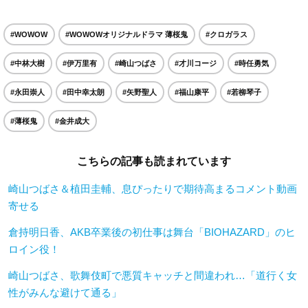
#WOWOW
#WOWOWオリジナルドラマ 薄桜鬼
#クロガラス
#中林大樹
#伊万里有
#崎山つばさ
#才川コージ
#時任勇気
#永田崇人
#田中幸太朗
#矢野聖人
#福山康平
#若柳琴子
#薄桜鬼
#金井成大
こちらの記事も読まれています
崎山つばさ＆植田圭輔、息ぴったりで期待高まるコメント動画
寄せる
倉持明日香、AKB卒業後の初仕事は舞台「BIOHAZARD」のヒ
ロイン役！
崎山つばさ、歌舞伎町で悪質キャッチと間違われ…「道行く女
性がみんな避けて通る」