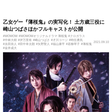
乙女ゲー『薄桜鬼』の実写化！ 土方歳三役に
崎山つばさほかフルキャストが公開
#WOWOW
#WOWOWオリジナルドラマ 薄桜鬼
#クロガラス
#中林大樹
#伊万里有
#崎山つばさ
#才川コージ
#時任勇気
2021.09.10
#永田崇人
#田中幸太朗
#矢野聖人
#福山康平
#若柳琴子
#薄桜鬼
#金井成大