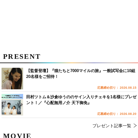
PRESENT
【監督登壇】『猫たちと7000マイルの旅』一般試写会に10組
20名様をご招待！
応募締め切り： 2026.08.15
田村ツトム＆沙倉ゆうののサイン入りチェキを1名様にプレゼ
ント！／『心配無用ノ介 天下御免』
応募締め切り： 2026.08.20
プレゼント記事一覧
MOVIE