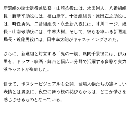
新選組の諸士調役兼監察・山崎烝役には、永田崇人。八番組組
長・藤堂平助役には、福山康平。十番組組長・原田左之助役に
は、時任勇気。二番組組長・永倉新八役には、才川コージ。総
長・山南敬助役には、中林大樹。そして、彼らを率いる新選組
局長・近藤勇役には、田中幸太朗がキャスティングされた。
さらに、新選組と対立する「鬼の一族」風間千景役には、伊万
里有。ドラマ・映画・舞台と幅広い分野で活躍する多彩な実力
派キャストが集結した。
併せて、ポスタービジュアルも公開。登場人物たちの凛々しい
表情とは裏腹に、夜空に舞う桜の花びらからは、どこか儚さを
感じさせるものとなっている。