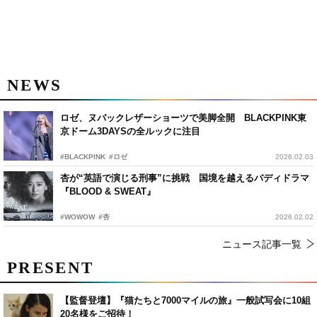
NEWS
ロゼ、ヌバックレザーショーツで美脚全開 BLACKPINK東
京ドーム3DAYSの全ルックに注目
#BLACKPINK
#ロゼ
2026.02.03
杏が“英語で演じる刑事”に挑戦 国境を越えるバディドラマ
『BLOOD & SWEAT』
#WOWOW
#杏
2026.02.02
ニュース記事一覧
PRESENT
【監督登壇】『猫たちと7000マイルの旅』一般試写会に10組
20名様をご招待！