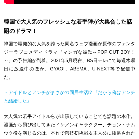
韓国で大人気のフレッシュな若手陣が大集合した話
題のドラマ！
韓国で爆発的な人気を誇った同名ウェブ漫画が原作のファンタ
ジーラブコメディドラマ『マンガな彼氏～POP OUT BOY！
～』の予告編が到着。2021年5月現在、BS日テレにて毎週木曜
日に放送中のほか、GYAO!、
ABEMA
、
U-NEXT
等で配信中
だ。
・アイドルとアンチがまさかの同居生活!? 『だから俺はアンチ
と結婚した』
大人気の若手アイドルらが出演していることでも話題の本作。
漫画から飛び出してきたイケメンキャラクター、チョン・ナム
ウク役を演じるのは、本作で演技初挑戦＆主人公に抜擢された