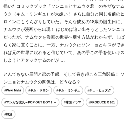
描いたコミックブック「ソンニョとナムウク君」のキザなナム
ウク（キム・ミンギュ）が大嫌い！ さらに自分と同じ名前のヒ
ロインにもうんざりしていた。そんな彼女の18歳の誕生日に、
ナムウクが漫画から出現！ はじめは追い出そうとしたソンニョ
だったが、ナムウクを漫画の世界へ戻す方法がわからず、しば
らく家に置くことに。一方、ナムウクはソンニョとキスができ
れば元の世界に戻れると信じていて、あの手この手を使いキス
しようとアタックするのだが…。
とんでもない展開と恋の予感、そして巻き起こる三角関係！ ソ
ンニョとナムウクの関係は、どうなる？
#Weki Meki
#キム・ドヨン
#キム・ミンギュ
#チェ・ヒョヌク
#マンガな彼氏～POP OUT BOY！～
#韓国ドラマ
#PRODUCE X 101
#韓流