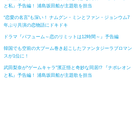
と私』予告編！ 浦島坂田船が主題歌を担当
“恋愛の名言”も深い！ ナムグン・ミンとファン・ジョンウム7
年ぶり共演の恋物語にドキドキ
ドラマ『パフューム～恋のリミットは12時間～』予告編
韓国でも空前の大ブーム巻き起こしたファンタジーラブロマン
スが1位に！
武田梨奈が“ゲームキャラ”濱正悟と奇妙な同居!? 『ナポレオン
と私』予告編！ 浦島坂田船が主題歌を担当