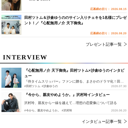
応募締め切り： 2026.08.15
田村ツトム＆沙倉ゆうののサイン入りチェキを1名様にプレゼ
ント！／『心配無用ノ介 天下御免』
応募締め切り： 2026.08.20
プレゼント記事一覧
INTERVIEW
『心配無用ノ介 天下御免』田村ツトム×沙倉ゆうのインタビ
ュー
『侍タイムスリッパー』ファンに贈る、まさかのドラマ化！田村ツトム×沙倉ゆうのが語る『心配無用ノ介』撮影秘話
#田村ツトム
#沙倉ゆうの
2026.07.30
『今から、親友やめようか。』沢村玲インタビュー
沢村玲、親友から一線を越えて…理想の恋愛像について語る
#今から、親友やめようか。
#沢村玲
2026.06.20
インタビュー記事一覧