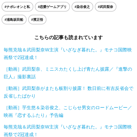
#ナポレオンと私
#恋愛ゲームアプリ
#染谷俊之
#武田梨奈
#浦島坂田船
#濱正悟
こちらの記事も読まれています
毎熊克哉＆武田梨奈W主演『いざなぎ暮れた。』モナコ国際映
画祭で2冠達成！
［動画］武田梨奈、ミニスカたくし上げ青たん披露／『進撃の
巨人』撮影裏話
［動画］武田梨奈がまたも板割り披露！ 数日前に有吉反省会で
反省したばかり
［動画］芋生悠＆染谷俊之、こじらせ男女のロードムービー／
映画『恋するふたり』予告編
毎熊克哉＆武田梨奈W主演『いざなぎ暮れた。』モナコ国際映
画祭で2冠達成！