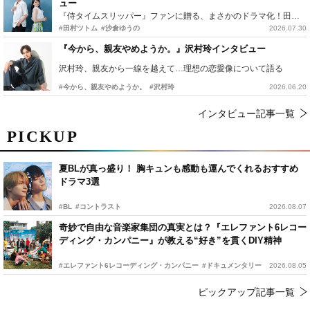
ュー
『侍タイムスリッパー』ファンに贈る、まさかのドラマ化！田村ツトム×沙倉ゆうのが語る『心配無用ノ介』撮影秘話
#田村ツトム
#沙倉ゆうの
2026.07.30
『今から、親友やめようか。』沢村玲インタビュー
沢村玲、親友から一線を越えて…理想の恋愛像について語る
#今から、親友やめようか。
#沢村玲
2026.06.20
インタビュー記事一覧
PICKUP
夏BLが真っ盛り！ 胸キュンも感動も運んでくれるおすすめ
ドラマ3選
#BL
#コントラスト
2026.08.07
奇妙で自由な音楽家集団の真実とは？『エレファント6レコー
ディング・カンパニー』が教える“好き”を貫くDIY精神
#エレファント6レコーディング・カンパニー
#ドキュメンタリー
2026.08.05
ピックアップ記事一覧