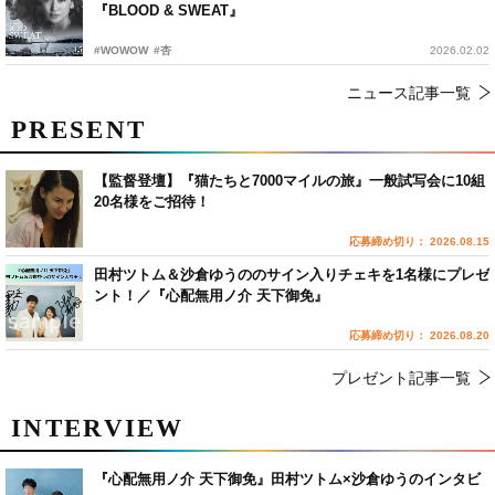
『BLOOD & SWEAT』
#WOWOW
#杏
2026.02.02
ニュース記事一覧
PRESENT
【監督登壇】『猫たちと7000マイルの旅』一般試写会に10組
20名様をご招待！
応募締め切り： 2026.08.15
田村ツトム＆沙倉ゆうののサイン入りチェキを1名様にプレゼ
ント！／『心配無用ノ介 天下御免』
応募締め切り： 2026.08.20
プレゼント記事一覧
INTERVIEW
『心配無用ノ介 天下御免』田村ツトム×沙倉ゆうのインタビ