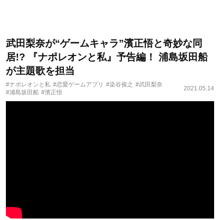
武田梨奈が“ゲームキャラ”濱正悟と奇妙な同
居!? 『ナポレオンと私』予告編！ 浦島坂田船
が主題歌を担当
#ナポレオンと私
#恋愛ゲームアプリ
#染谷俊之
#武田梨奈
2021.05.14
#浦島坂田船
#濱正悟