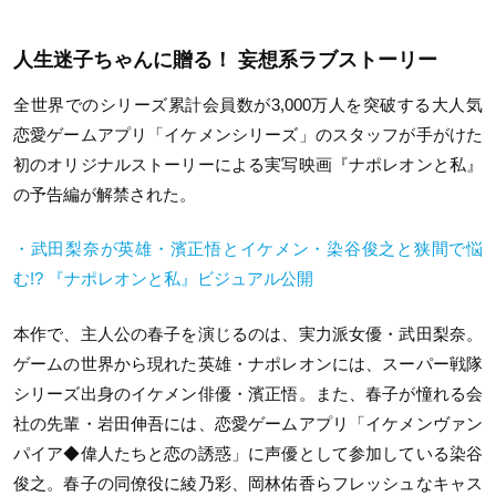
人生迷子ちゃんに贈る！ 妄想系ラブストーリー
全世界でのシリーズ累計会員数が3,000万人を突破する大人気
恋愛ゲームアプリ「イケメンシリーズ」のスタッフが手がけた
初のオリジナルストーリーによる実写映画『ナポレオンと私』
の予告編が解禁された。
・武田梨奈が英雄・濱正悟とイケメン・染谷俊之と狭間で悩
む!? 『ナポレオンと私』ビジュアル公開
本作で、主人公の春子を演じるのは、実力派女優・武田梨奈。
ゲームの世界から現れた英雄・ナポレオンには、スーパー戦隊
シリーズ出身のイケメン俳優・濱正悟。また、春子が憧れる会
社の先輩・岩田伸吾には、恋愛ゲームアプリ「イケメンヴァン
パイア◆偉人たちと恋の誘惑」に声優として参加している染谷
俊之。春子の同僚役に綾乃彩、岡林佑香らフレッシュなキャス