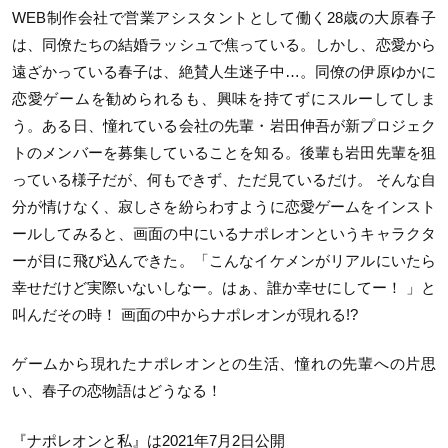
WEB制作会社で営業アシスタントとして働く28歳の大原春子
は、同僚たちの結婚ラッシュで焦っている。しかし、恋愛から
遠ざかっている春子は、絶賛人生迷子中…。同僚の伊原ゆかに
恋愛ゲームを勧められるも、興味を持てずにスルーしてしま
う。ある日、憧れている会社の先輩・岩田伸吾が新プロジェク
トのメンバーを募集していることを知る。後輩も岩田先輩を狙
っている様子だが、何もできず、ただ見ているだけ。 そんな自
分が情けなく、寂しさを紛らわすように恋愛ゲームをインスト
ールしてみると、画面の中にいるナポレオンというキャラクタ
ーが目に飛び込んできた。「こんなイケメンがリアルにいたら
幸せだけど実際いないしなー。はぁ、誰か幸せにしてー！ 」と
叫んだその時！ 画面の中からナポレオンが現れる!?
ゲームから現れたナポレオンとの生活、憧れの先輩への片思
い、春子の恋物語はどうなる！
『ナポレオンと私』は2021年7月2日公開