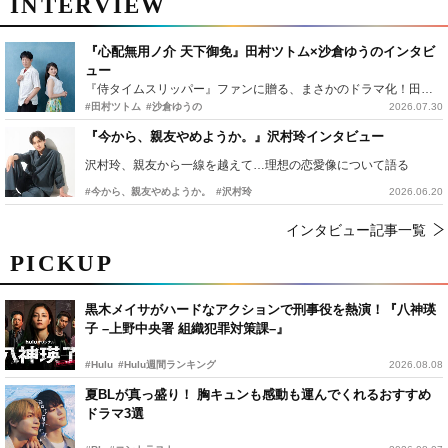
INTERVIEW
『心配無用ノ介 天下御免』田村ツトム×沙倉ゆうのインタビ
ュー
『侍タイムスリッパー』ファンに贈る、まさかのドラマ化！田村ツトム×沙倉ゆうのが語る『心配無用ノ介』撮影秘話
#田村ツトム
#沙倉ゆうの
2026.07.30
『今から、親友やめようか。』沢村玲インタビュー
沢村玲、親友から一線を越えて…理想の恋愛像について語る
#今から、親友やめようか。
#沢村玲
2026.06.20
インタビュー記事一覧
PICKUP
黒木メイサがハードなアクションで刑事役を熱演！『八神瑛
子 –上野中央署 組織犯罪対策課–』
#Hulu
#Hulu週間ランキング
2026.08.08
夏BLが真っ盛り！ 胸キュンも感動も運んでくれるおすすめ
ドラマ3選