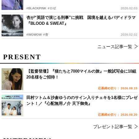
#BLACKPINK
#ロゼ
2026.02.03
杏が“英語で演じる刑事”に挑戦 国境を越えるバディドラマ
『BLOOD & SWEAT』
#WOWOW
#杏
2026.02.02
ニュース記事一覧
PRESENT
【監督登壇】『猫たちと7000マイルの旅』一般試写会に10組
20名様をご招待！
応募締め切り： 2026.08.15
田村ツトム＆沙倉ゆうののサイン入りチェキを1名様にプレゼ
ント！／『心配無用ノ介 天下御免』
応募締め切り： 2026.08.20
プレゼント記事一覧