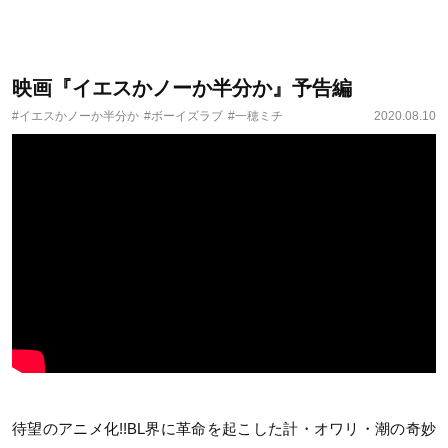
映画『イエスかノーか半分か』予告編
#イエスかノーか半分か
#ボーイズラブ
#一穂ミチ
2020.08.10
待望のアニメ化!!BL界に革命を起こした計・オワリ・潮の奇妙