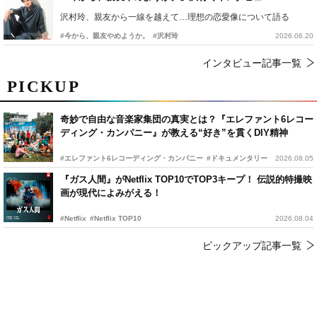
沢村玲、親友から一線を越えて…理想の恋愛像について語る
#今から、親友やめようか。
#沢村玲
2026.06.20
インタビュー記事一覧
PICKUP
奇妙で自由な音楽家集団の真実とは？『エレファント6レコー
ディング・カンパニー』が教える“好き”を貫くDIY精神
#エレファント6レコーディング・カンパニー
#ドキュメンタリー
2026.08.05
『ガス人間』がNetflix TOP10でTOP3キープ！ 伝説的特撮映
画が現代によみがえる！
#Netflix
#Netflix TOP10
2026.08.04
ピックアップ記事一覧