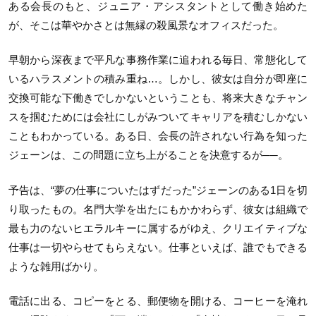
ある会長のもと、ジュニア・アシスタントとして働き始めた
が、そこは華やかさとは無縁の殺風景なオフィスだった。
早朝から深夜まで平凡な事務作業に追われる毎日、常態化して
いるハラスメントの積み重ね…。しかし、彼女は自分が即座に
交換可能な下働きでしかないということも、将来大きなチャン
スを掴むためには会社にしがみついてキャリアを積むしかない
こともわかっている。ある日、会長の許されない行為を知った
ジェーンは、この問題に立ち上がることを決意するが──。
予告は、“夢の仕事についたはずだった”ジェーンのある1日を切
り取ったもの。名門大学を出たにもかかわらず、彼女は組織で
最も力のないヒエラルキーに属するがゆえ、クリエイティブな
仕事は一切やらせてもらえない。仕事といえば、誰でもできる
ような雑用ばかり。
電話に出る、コピーをとる、郵便物を開ける、コーヒーを淹れ