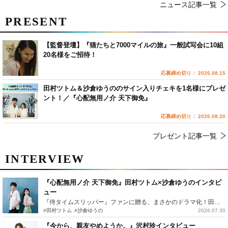
ニュース記事一覧
PRESENT
【監督登壇】『猫たちと7000マイルの旅』一般試写会に10組
20名様をご招待！
応募締め切り： 2026.08.15
田村ツトム＆沙倉ゆうののサイン入りチェキを1名様にプレゼ
ント！／『心配無用ノ介 天下御免』
応募締め切り： 2026.08.20
プレゼント記事一覧
INTERVIEW
『心配無用ノ介 天下御免』田村ツトム×沙倉ゆうのインタビ
ュー
『侍タイムスリッパー』ファンに贈る、まさかのドラマ化！田村ツトム×沙倉ゆうのが語る『心配無用ノ介』撮影秘話
#田村ツトム
#沙倉ゆうの
2026.07.30
『今から、親友やめようか。』沢村玲インタビュー