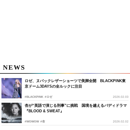
NEWS
ロゼ、ヌバックレザーショーツで美脚全開 BLACKPINK東
京ドーム3DAYSの全ルックに注目
#BLACKPINK
#ロゼ
2026.02.03
杏が“英語で演じる刑事”に挑戦 国境を越えるバディドラマ
『BLOOD & SWEAT』
#WOWOW
#杏
2026.02.02