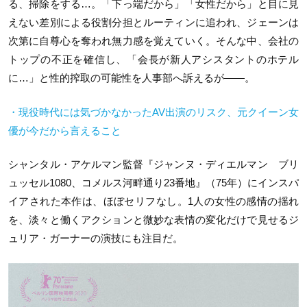
る、掃除をする…。「下っ端だから」「女性だから」と目に見
えない差別による役割分担とルーティンに追われ、ジェーンは
次第に自尊心を奪われ無力感を覚えていく。そんな中、会社の
トップの不正を確信し、「会長が新人アシスタントのホテル
に…」と性的搾取の可能性を人事部へ訴えるが――。
・現役時代には気づかなかったAV出演のリスク、元クイーン女
優が今だから言えること
シャンタル・アケルマン監督『ジャンヌ・ディエルマン ブリ
ュッセル1080、コメルス河畔通り23番地』（75年）にインスパ
イアされた本作は、ほぼセリフなし。1人の女性の感情の揺れ
を、淡々と働くアクションと微妙な表情の変化だけで見せるジ
ュリア・ガーナーの演技にも注目だ。