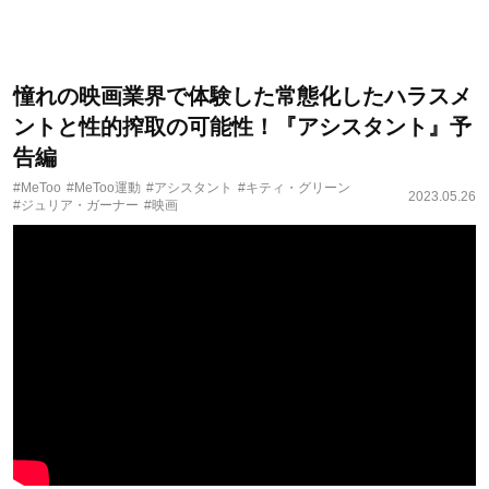
憧れの映画業界で体験した常態化したハラスメ
ントと性的搾取の可能性！『アシスタント』予
告編
#MeToo
#MeToo運動
#アシスタント
#キティ・グリーン
2023.05.26
#ジュリア・ガーナー
#映画