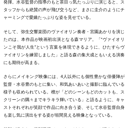
発揮。水谷監督の指導のもと茶目っ気たっぷりに演じると、ス
タッフからも絶賛の声が飛び交うなど、まさに圭介のようにチ
ャーミングで愛嬌たっぷりな姿を見せている。
そして、弥生交響楽団のヴァイオリン奏者・宮園あかりを演じ
たのは、本作品が映画初出演となる森マリア。「“ヴァイオリ
ンこそ我が人生”という言葉を体現できるように、ひたすらヴ
ァイオリンを練習しました」と語る森の集大成ともいえる演奏
にも期待が高まる。
さらにメイキング映像には、4人以外にも個性豊かな俳優陣が
監督・水谷豊のもとに集い、和気あいあいと撮影に臨んでいる
様子も収められている。檀が「どのシーンもどのカットも、ス
クリーンの隅々までキラキラ輝いている」と語るように、キャ
ストそれぞれが笑顔で作品に向き合う姿、そして水谷監督自身
も楽し気に演出をする姿が垣間見える映像となっている。