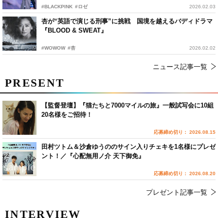
#BLACKPINK
#ロゼ
2026.02.03
杏が“英語で演じる刑事”に挑戦 国境を越えるバディドラマ
『BLOOD & SWEAT』
#WOWOW
#杏
2026.02.02
ニュース記事一覧
PRESENT
【監督登壇】『猫たちと7000マイルの旅』一般試写会に10組
20名様をご招待！
応募締め切り： 2026.08.15
田村ツトム＆沙倉ゆうののサイン入りチェキを1名様にプレゼ
ント！／『心配無用ノ介 天下御免』
応募締め切り： 2026.08.20
プレゼント記事一覧
INTERVIEW