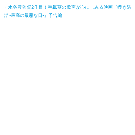
・水谷豊監督2作目！手嶌葵の歌声が心にしみる映画『轢き逃
げ -最高の最悪な日-』予告編