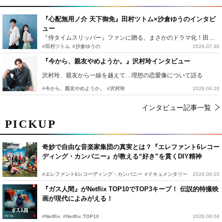
『心配無用ノ介 天下御免』田村ツトム×沙倉ゆうのインタビ
ュー
『侍タイムスリッパー』ファンに贈る、まさかのドラマ化！田村ツトム×沙倉ゆうのが語る『心配無用ノ介』撮影秘話
#田村ツトム
#沙倉ゆうの
2026.07.30
『今から、親友やめようか。』沢村玲インタビュー
沢村玲、親友から一線を越えて…理想の恋愛像について語る
#今から、親友やめようか。
#沢村玲
2026.06.20
インタビュー記事一覧
PICKUP
奇妙で自由な音楽家集団の真実とは？『エレファント6レコー
ディング・カンパニー』が教える“好き”を貫くDIY精神
#エレファント6レコーディング・カンパニー
#ドキュメンタリー
2026.08.05
『ガス人間』がNetflix TOP10でTOP3キープ！ 伝説的特撮映
画が現代によみがえる！
#Netflix
#Netflix TOP10
2026.08.04