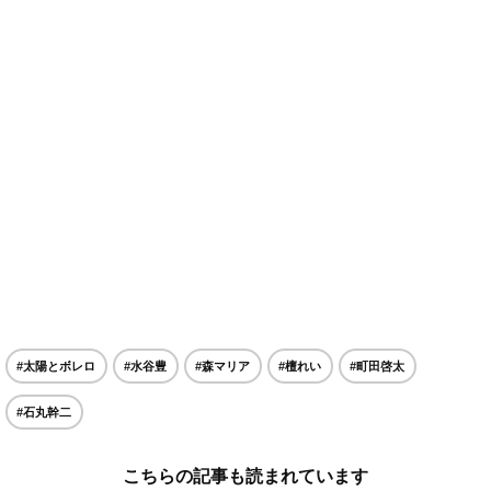
#太陽とボレロ
#水谷豊
#森マリア
#檀れい
#町田啓太
#石丸幹二
こちらの記事も読まれています