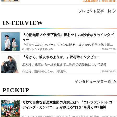
応募締め切り： 2026.08.20
プレゼント記事一覧
INTERVIEW
『心配無用ノ介 天下御免』田村ツトム×沙倉ゆうのインタビ
ュー
『侍タイムスリッパー』ファンに贈る、まさかのドラマ化！田村ツトム×沙倉ゆうのが語る『心配無用ノ介』撮影秘話
#田村ツトム
#沙倉ゆうの
2026.07.30
『今から、親友やめようか。』沢村玲インタビュー
沢村玲、親友から一線を越えて…理想の恋愛像について語る
#今から、親友やめようか。
#沢村玲
2026.06.20
インタビュー記事一覧
PICKUP
奇妙で自由な音楽家集団の真実とは？『エレファント6レコー
ディング・カンパニー』が教える“好き”を貫くDIY精神
#エレファント6レコーディング・カンパニー
#ドキュメンタリー
2026.08.05