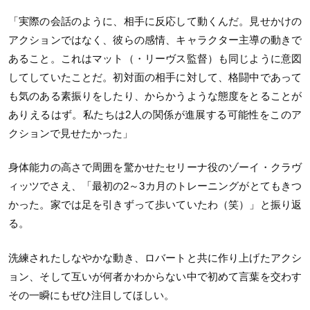
「実際の会話のように、相手に反応して動くんだ。見せかけの
アクションではなく、彼らの感情、キャラクター主導の動きで
あること。これはマット（・リーヴス監督）も同じように意図
してしていたことだ。初対面の相手に対して、格闘中であって
も気のある素振りをしたり、からかうような態度をとることが
ありえるはず。私たちは2人の関係が進展する可能性をこのア
クションで見せたかった」
身体能力の高さで周囲を驚かせたセリーナ役のゾーイ・クラヴ
ィッツでさえ、「最初の2～3カ月のトレーニングがとてもきつ
かった。家では足を引きずって歩いていたわ（笑）」と振り返
る。
洗練されたしなやかな動き、ロバートと共に作り上げたアクシ
ョン、そして互いが何者かわからない中で初めて言葉を交わす
その一瞬にもぜひ注目してほしい。