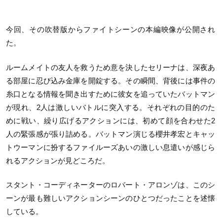
今回、その吹替版からファイトシーンの本編映像が公開され
た。
ルームメイトの友人を救うため意を決したセリーナは、深夜あ
る部屋に忍び込み金庫を開錠する。その瞬間、背後には事件の
糸口となる情報を聞き出すために彼女を追っていたバットマン
が現れ、2人は激しいバトルに突入する。それぞれの目的のた
めに戦い、繰り広げるアクションには、初めて顔を合わせた2
人の緊張感が張り詰める。バットマン演じる櫻井孝宏とキャッ
トウーマンに扮するファイルーズあいの激しい息遣いが感じら
れるアクションが見どころだ。
スタント・コーディネーターのロバート・アロンゾは、このシ
ーンが最も難しいアクションシーンのひとつだったことを述懐
している。