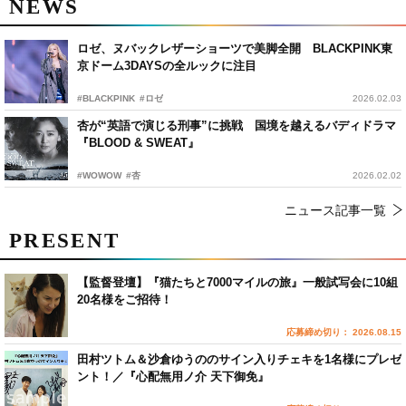
NEWS
ロゼ、ヌバックレザーショーツで美脚全開 BLACKPINK東
京ドーム3DAYSの全ルックに注目
#BLACKPINK
#ロゼ
2026.02.03
杏が“英語で演じる刑事”に挑戦 国境を越えるバディドラマ
『BLOOD & SWEAT』
#WOWOW
#杏
2026.02.02
ニュース記事一覧
PRESENT
【監督登壇】『猫たちと7000マイルの旅』一般試写会に10組
20名様をご招待！
応募締め切り： 2026.08.15
田村ツトム＆沙倉ゆうののサイン入りチェキを1名様にプレゼ
ント！／『心配無用ノ介 天下御免』