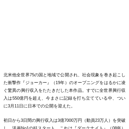
北米他全世界75の国と地域で公開され、社会現象を巻き起こし
た衝撃作『ジョーカー』（19年）のオープニングをはるかに凌
ぐ驚異の興行収入をたたきだした本作品。すでに全世界興行収
入は550億円を超え、今まさに記録を打ち立てている中、つい
に3月11日に日本での公開を迎えた。
初日から3日間の興行収入は3億7000万円（動員23万人）を突破
し、洋画No1の好スタート。これは『ダークナイト』（08年）