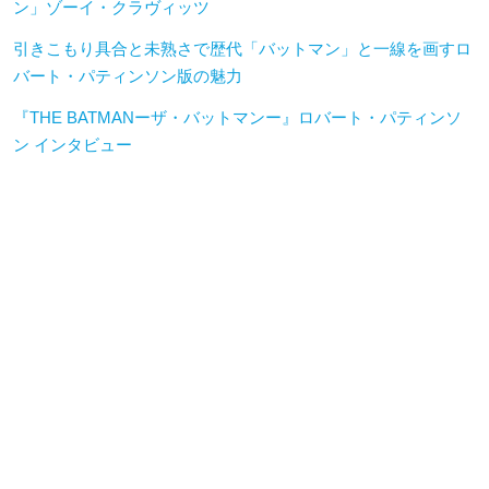
ン」ゾーイ・クラヴィッツ
引きこもり具合と未熟さで歴代「バットマン」と一線を画すロ
バート・パティンソン版の魅力
『THE BATMANーザ・バットマンー』ロバート・パティンソ
ン インタビュー