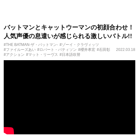
バットマンとキャットウーマンの初顔合わせ！
人気声優の息遣いが感じられる激しいバトル!!
#THE BATMAN-ザ・バットマン-
#ゾーイ・クラヴィッツ
#ファイルーズあい
#ロバート・パティソン
#櫻井孝宏
#石田彰
2022.03.18
#アクション
#マット・リーヴス
#日本語吹替