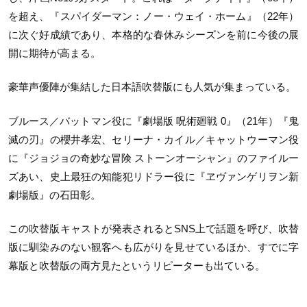
を超え、『スパイダーマン：ノー・ウェイ・ホーム』（22年）
に次ぐ好成績であり、本格的な春休みシーズンを前に今後の展
開に期待が高まる。
豪華声優陣が集結した日本語吹替版にも人気が集まっている。
ブルース／バットマン役に『劇場版 呪術廻戦 0』（21年）『鬼
滅の刃』の櫻井孝宏、セリーナ・カイル／キャットウーマン役
に『ジョジョの奇妙な冒険 ストーンオーシャン』のファイルー
ズあい、史上最狂の知能犯リドラー役に『ヱヴァンゲリヲン新
劇場版』の石田彰。
この吹替版キャストが発表されるとSNS上で話題を呼び、吹替
版に馴染みのない観客へも広がりを見せているほか、すでに字
幕版と吹替版の両方見たというリピーターも出ている。