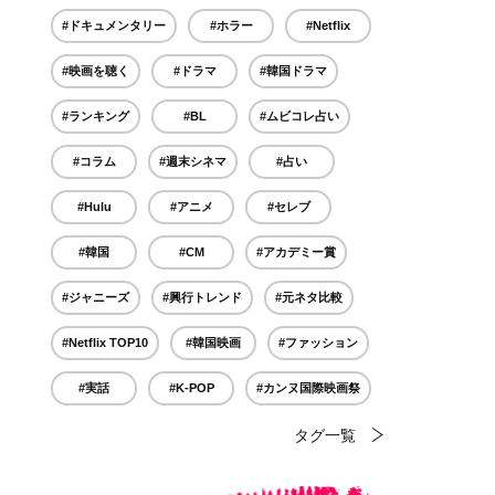
#ドキュメンタリー
#ホラー
#Netflix
#映画を聴く
#ドラマ
#韓国ドラマ
#ランキング
#BL
#ムビコレ占い
#コラム
#週末シネマ
#占い
#Hulu
#アニメ
#セレブ
#韓国
#CM
#アカデミー賞
#ジャニーズ
#興行トレンド
#元ネタ比較
#Netflix TOP10
#韓国映画
#ファッション
#実話
#K-POP
#カンヌ国際映画祭
タグ一覧