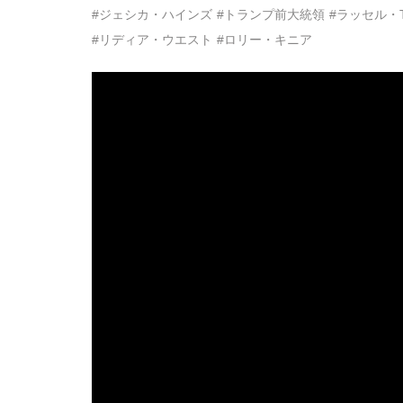
#ジェシカ・ハインズ
#トランプ前大統領
#ラッセル・
#リディア・ウエスト
#ロリー・キニア