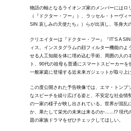
物語の軸となるライオンズ家のメンバーにはロリ
（『ドクター・フー』）、ラッセル・トーヴィー（
SIN 哀しみの天使たち』）らが出演し、等身大
クリエイターは『ドクター・フー』『IT’S A 
ィス。インスタグラムの顔フィルター機能のよ
せる人工知能を体に埋め込む手術、周囲の人の
ト、90代の祖母も普通にスマートスピーカーを
一般家庭に登場する近未来ガジェットが取り上
この度公開された予告映像では、エマ・トンプ
なスピーチを繰り広げる姿と、不安定な社会情
の一家の様子が映し出されている。世界が混乱
か、果たして栄光の未来は来るのか……!? 現
題の家族ドラマをぜひチェックしてほしい。