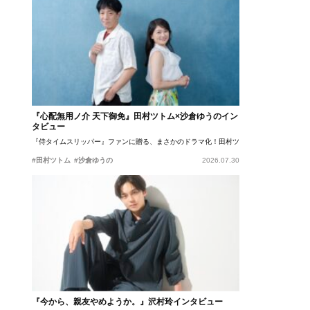
『心配無用ノ介 天下御免』田村ツトム×沙倉ゆうのイン
タビュー
『侍タイムスリッパー』ファンに贈る、まさかのドラマ化！田村ツトム×沙倉ゆうのが語
#田村ツトム
#沙倉ゆうの
2026.07.30
『今から、親友やめようか。』沢村玲インタビュー