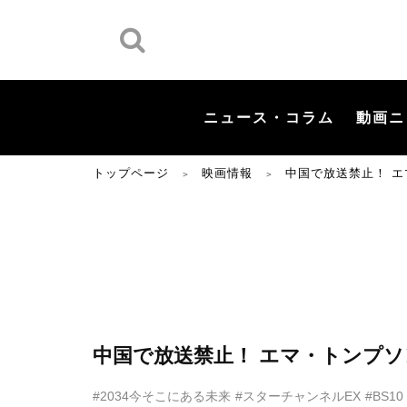
ニュース・コラム
動画ニ
トップページ
映画情報
中国で放送禁止！ 
＞
＞
中国で放送禁止！ エマ・トンプ
#2034今そこにある未来
#スターチャンネルEX
#BS1