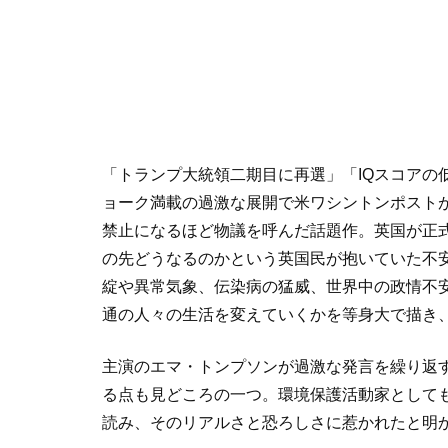
「トランプ大統領二期目に再選」「IQスコアの
ョーク満載の過激な展開で米ワシントンポストが
禁止になるほど物議を呼んだ話題作。英国が正式
の先どうなるのかという英国民が抱いていた不
綻や異常気象、伝染病の猛威、世界中の政情不
通の人々の生活を変えていくかを等身大で描き
主演のエマ・トンプソンが過激な発言を繰り返
る点も見どころの一つ。環境保護活動家としても
読み、そのリアルさと恐ろしさに惹かれたと明