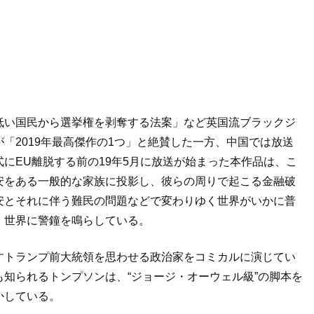
低い国民から選挙権を剥奪する法案」など英国流ブラックジ
「2019年最高傑作の1つ」と絶賛した一方、中国では放送
にEU離脱する前の19年5月に放送が始まった本作品は、こ
安をある一般的な家族に投影し、彼らの周りで起こる金融破
安とそれに伴う難民の問題などで変わりゆく世界がいかに普
、世界に警鐘を鳴らしている。
すトランプ前大統領を思わせる政治家をコミカルに演じてい
知られるトンプソンは、“ジョージ・オーウェル級”の脚本を
かしている。