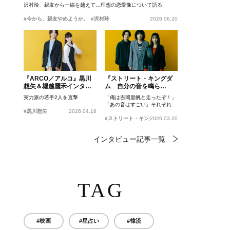
沢村玲、親友から一線を越えて…理想の恋愛像について語る
#今から、親友やめようか。
#沢村玲
2026.06.20
『ARCO／アルコ』黒川
『ストリート・キングダ
想矢＆堀越麗禾インタビ
ム 自分の音を鳴ら
ュー
せ。』峯田和伸、若葉竜
実力派の若手2人を直撃
「俺は吉岡里帆と走ったぞ！」
也、吉岡里帆インタビュ
「あの音はすごい」それぞれの
ー
#黒川想矢
2026.04.18
忘れがたいシーンとは？
#ストリート・キングダム 自分の音を鳴らせ。
2026.03.20
インタビュー記事一覧
TAG
#映画
#星占い
#韓流