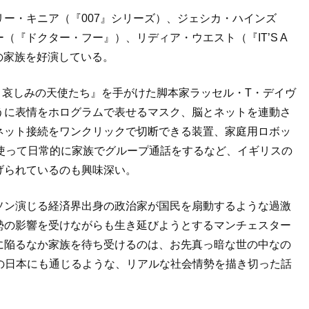
ー・キニア（『007』シリーズ）、ジェシカ・ハインズ
『ドクター・フー』）、リディア・ウエスト（『IT’S A
の家族を好演している。
SIN 哀しみの天使たち』を手がけた脚本家ラッセル・T・デイヴ
うに表情をホログラムで表せるマスク、脳とネットを連動さ
ネット接続をワンクリックで切断できる装置、家庭用ロボッ
使って日常的に家族でグループ通話をするなど、イギリスの
げられているのも興味深い。
ソン演じる経済界出身の政治家が国民を扇動するような過激
勢の影響を受けながらも生き延びようとするマンチェスター
に陥るなか家族を待ち受けるのは、お先真っ暗な世の中なの
代の日本にも通じるような、リアルな社会情勢を描き切った話