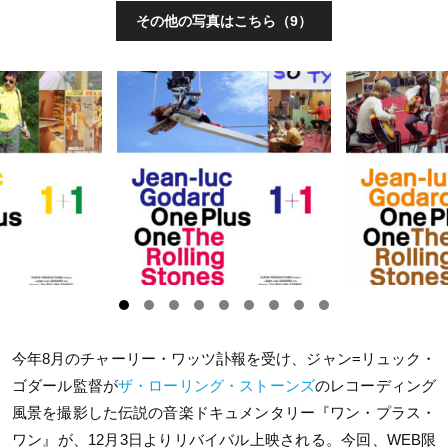
その他の写真はこちら（9）
今年
8
月のチャーリー・ワッツ訃報を受け、ジャン
=
リュック・
ゴダール監督が
ザ・ローリング・ストーンズ
のレコーディング
風景を撮影した伝説の音楽ドキュメンタリー『ワン・プラス・
ワン』が、
12
月
3
日よりリバイバル上映される。今回、
WEB
限