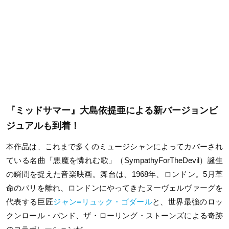
『ミッドサマー』大島依提亜による新バージョンビ
ジュアルも到着！
本作品は、これまで多くのミュージシャンによってカバーされ
ている名曲「悪魔を憐れむ歌」（
SympathyForTheDevil
）誕生
の瞬間を捉えた音楽映画。舞台は、
1968
年、ロンドン。
5
月革
命のパリを離れ、ロンドンにやってきたヌーヴェルヴァーグを
代表する巨匠
ジャン
=
リュック・ゴダール
と、世界最強のロッ
クンロール・バンド、ザ・ローリング・ストーンズによる奇跡