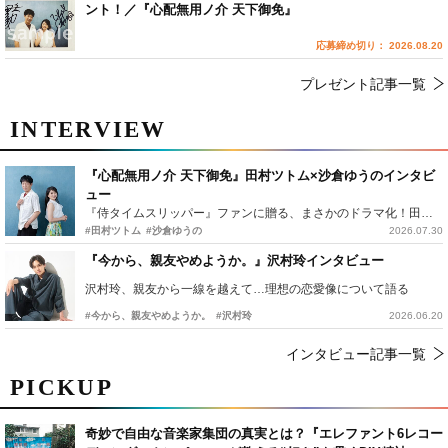
ント！／『心配無用ノ介 天下御免』
応募締め切り： 2026.08.20
プレゼント記事一覧
INTERVIEW
『心配無用ノ介 天下御免』田村ツトム×沙倉ゆうのインタビ
ュー
『侍タイムスリッパー』ファンに贈る、まさかのドラマ化！田村ツトム×沙倉ゆうのが語る『心配無用ノ介』撮影秘話
#田村ツトム
#沙倉ゆうの
2026.07.30
『今から、親友やめようか。』沢村玲インタビュー
沢村玲、親友から一線を越えて…理想の恋愛像について語る
#今から、親友やめようか。
#沢村玲
2026.06.20
インタビュー記事一覧
PICKUP
奇妙で自由な音楽家集団の真実とは？『エレファント6レコー