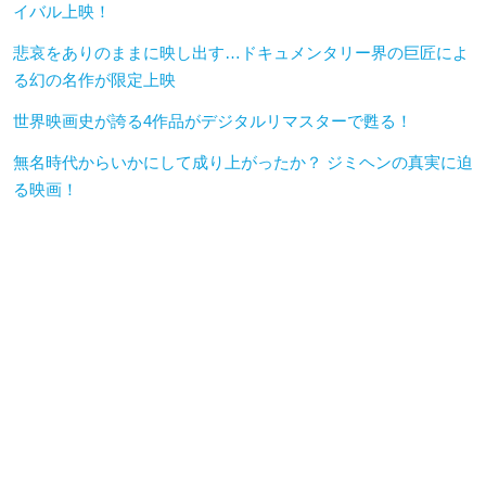
イバル上映！
悲哀をありのままに映し出す…ドキュメンタリー界の巨匠によ
る幻の名作が限定上映
世界映画史が誇る4作品がデジタルリマスターで甦る！
無名時代からいかにして成り上がったか？ ジミヘンの真実に迫
る映画！