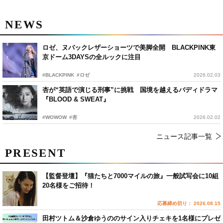
NEWS
ロゼ、ヌバックレザーショーツで美脚全開 BLACKPINK東
京ドーム3DAYSの全ルックに注目
#BLACKPINK
#ロゼ
2026.02.03
杏が“英語で演じる刑事”に挑戦 国境を越えるバディドラマ
『BLOOD & SWEAT』
#WOWOW
#杏
2026.02.02
ニュース記事一覧
PRESENT
【監督登壇】『猫たちと7000マイルの旅』一般試写会に10組
20名様をご招待！
応募締め切り： 2026.08.15
田村ツトム＆沙倉ゆうののサイン入りチェキを1名様にプレゼ