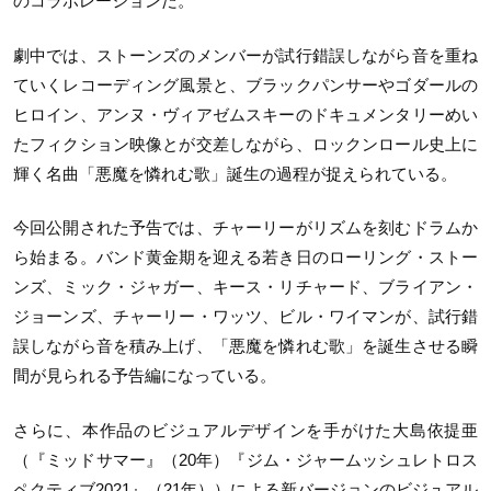
のコラボレーションだ。
劇中では、ストーンズのメンバーが試行錯誤しながら音を重ね
ていくレコーディング風景と、ブラックパンサーやゴダールの
ヒロイン、アンヌ・ヴィアゼムスキーのドキュメンタリーめい
たフィクション映像とが交差しながら、ロックンロール史上に
輝く名曲「悪魔を憐れむ歌」誕生の過程が捉えられている。
今回公開された予告では、チャーリーがリズムを刻むドラムか
ら始まる。バンド黄金期を迎える若き日のローリング・ストー
ンズ、ミック・ジャガー、キース・リチャード、ブライアン・
ジョーンズ、チャーリー・ワッツ、ビル・ワイマンが、試行錯
誤しながら音を積み上げ、「悪魔を憐れむ歌」を誕生させる瞬
間が見られる予告編になっている。
さらに、本作品のビジュアルデザインを手がけた大島依提亜
（『ミッドサマー』（20年）『ジム・ジャームッシュレトロス
ペクティブ
2021
』（21年））による新バージョンのビジュアル