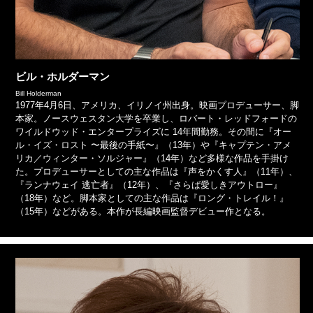
ビル・ホルダーマン
Bill Holderman
1977年4月6日、アメリカ、イリノイ州出身。映画プロデューサー、脚
本家。ノースウェスタン大学を卒業し、ロバート・レッドフォードの
ワイルドウッド・エンタープライズに 14年間勤務。その間に『オー
ル・イズ・ロスト 〜最後の手紙〜』（13年）や『キャプテン・アメ
リカ／ウィンター・ソルジャー』（14年）など多様な作品を手掛け
た。プロデューサーとしての主な作品は『声をかくす人』（11年）、
『ランナウェイ 逃亡者』（12年）、『さらば愛しきアウトロー』
（18年）など。脚本家としての主な作品は『ロング・トレイル！』
（15年）などがある。本作が長編映画監督デビュー作となる。