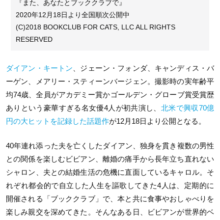
『また、あなたとブッククラブで』
2020年12月18日より全国順次公開中
(C)2018 BOOKCLUB FOR CATS, LLC ALL RIGHTS
RESERVED
ダイアン・キートン
、ジェーン・フォンダ、キャンディス・バ
ーゲン、メアリー・スティーンバージェン。撮影時の実年齢平
均74歳、全員がアカデミー賞かゴールデン・グローブ賞受賞歴
ありという豪華すぎる名女優4人が初共演し、
北米で興収70億
円の大ヒットを記録した話題作
が12月18日より公開となる。
40年連れ添った夫を亡くしたダイアン、独身を貫き複数の男性
との関係を楽しむビビアン、離婚の痛手から長年立ち直れない
シャロン、夫との結婚生活の危機に直面しているキャロル。そ
れぞれ都会的で自立した人生を謳歌してきた4人は、定期的に
開催される「ブッククラブ」で、本と共に食事やおしゃべりを
楽しみ親交を深めてきた。そんなある日、ビビアンが世界的ベ