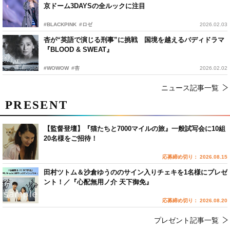
京ドーム3DAYSの全ルックに注目
#BLACKPINK
#ロゼ
2026.02.03
杏が“英語で演じる刑事”に挑戦 国境を越えるバディドラマ
『BLOOD & SWEAT』
#WOWOW
#杏
2026.02.02
ニュース記事一覧
PRESENT
【監督登壇】『猫たちと7000マイルの旅』一般試写会に10組
20名様をご招待！
応募締め切り： 2026.08.15
田村ツトム＆沙倉ゆうののサイン入りチェキを1名様にプレゼ
ント！／『心配無用ノ介 天下御免』
応募締め切り： 2026.08.20
プレゼント記事一覧