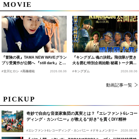
MOVIE
『冒険の夜』TAMA NEW WAVEグラン
『キングダム 魂の決戦』飛信隊が焚き
プリ受賞作が公開へ 『still dark』と同
火を囲む特別企画始動 秘蔵トーク満載
時上映決定
の“キングダムキャンプ”開催
#古川ヒロシ
#髙橋雄祐
2026.08.06
#キングダム
2026.08.06
動画記事一覧
PICKUP
奇妙で自由な音楽家集団の真実とは？『エレファント6レコー
ディング・カンパニー』が教える“好き”を貫くDIY精神
#エレファント6レコーディング・カンパニー
#ドキュメンタリー
2026.08.05