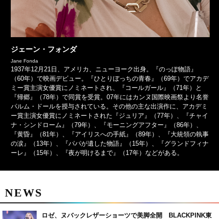
ジェーン・フォンダ
Jane Fonda
1937年12月21日、アメリカ、ニューヨーク出身。『のっぽ物語』
（60年）で映画デビュー。『ひとりぼっちの青春』（69年）でアカデ
ミー賞主演女優賞にノミネートされ、『コールガール』（71年）と
『帰郷』（78年）で同賞を受賞。07年にはカンヌ国際映画祭より名誉
パルム・ドールを授与されている。その他の主な出演作に、アカデミ
ー賞主演女優賞にノミネートされた『ジュリア』（77年）、『チャイ
ナ・シンドローム』（79年）、『モーニングアフター』（86年）、
『黄昏』（81年）、『アイリスへの手紙』（89年）、『大統領の執事
の涙』（13年）、『パパが遺した物語』（15年）、『グランドフィナ
ーレ』（15年）、『夜が明けるまで』（17年）などがある。
NEWS
ロゼ、ヌバックレザーショーツで美脚全開 BLACKPINK東