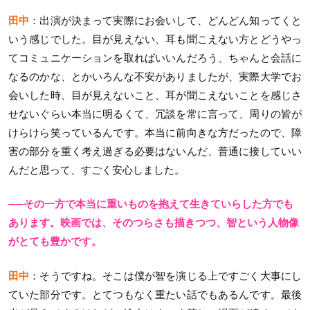
田中
：出演が決まって実際にお会いして、どんどん知ってくと
いう感じでした。目が見えない、耳も聞こえない方とどうやっ
てコミュニケーションを取ればいいんだろう、ちゃんと会話に
なるのかな、とかいろんな不安がありましたが、実際大学でお
会いした時、目が見えないこと、耳が聞こえないことを感じさ
せないぐらい本当に明るくて、冗談を常に言って、周りの皆が
けらけら笑っているんです。本当に前向きな方だったので、障
害の部分を重く考え過ぎる必要はないんだ、普通に接していい
んだと思って、すごく安心しました。
──その一方で本当に重いものを抱えて生きていらした方でも
あります。映画では、そのつらさも描きつつ、智という人物像
がとても豊かです。
田中
：そうですね。そこは僕が智を演じる上ですごく大事にし
ていた部分です。とてつもなく重たい話でもあるんです。最後