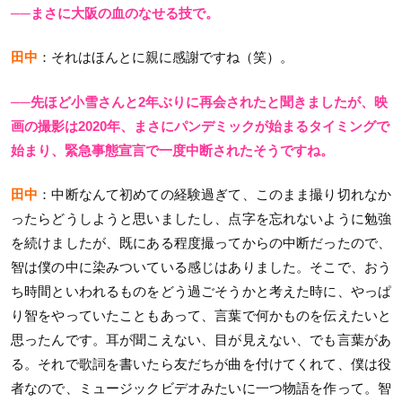
──まさに大阪の血のなせる技で。
田中
：それはほんとに親に感謝ですね（笑）。
──先ほど小雪さんと2年ぶりに再会されたと聞きましたが、映
画の撮影は2020年、まさにパンデミックが始まるタイミングで
始まり、緊急事態宣言で一度中断されたそうですね。
田中
：中断なんて初めての経験過ぎて、このまま撮り切れなか
ったらどうしようと思いましたし、点字を忘れないように勉強
を続けましたが、既にある程度撮ってからの中断だったので、
智は僕の中に染みついている感じはありました。そこで、おう
ち時間といわれるものをどう過ごそうかと考えた時に、やっぱ
り智をやっていたこともあって、言葉で何かものを伝えたいと
思ったんです。耳が聞こえない、目が見えない、でも言葉があ
る。それで歌詞を書いたら友だちが曲を付けてくれて、僕は役
者なので、ミュージックビデオみたいに一つ物語を作って。智