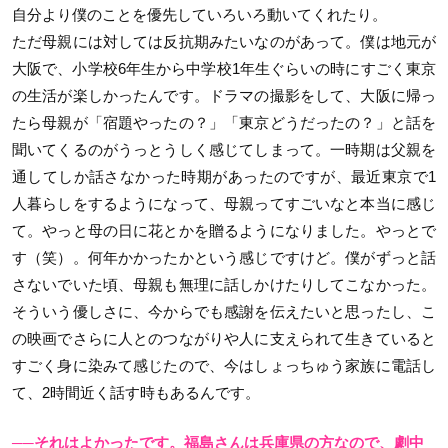
自分より僕のことを優先していろいろ動いてくれたり。
ただ母親には対しては反抗期みたいなのがあって。僕は地元が
大阪で、小学校6年生から中学校1年生ぐらいの時にすごく東京
の生活が楽しかったんです。ドラマの撮影をして、大阪に帰っ
たら母親が「宿題やったの？」「東京どうだったの？」と話を
聞いてくるのがうっとうしく感じてしまって。一時期は父親を
通してしか話さなかった時期があったのですが、最近東京で1
人暮らしをするようになって、母親ってすごいなと本当に感じ
て。やっと母の日に花とかを贈るようになりました。やっとで
す（笑）。何年かかったかという感じですけど。僕がずっと話
さないでいた頃、母親も無理に話しかけたりしてこなかった。
そういう優しさに、今からでも感謝を伝えたいと思ったし、こ
の映画でさらに人とのつながりや人に支えられて生きていると
すごく身に染みて感じたので、今はしょっちゅう家族に電話し
て、2時間近く話す時もあるんです。
──それはよかったです。福島さんは兵庫県の方なので、劇中