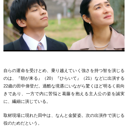
自らの運命を受けとめ、乗り越えていく強さを持つ智を演じる
のは、『朝が来る』（20）『ひらいて』（21）などに出演する
22歳の田中偉登だ。過酷な境遇にいながら驚くほど明るく前向
きであり、一方で内に苦悩と葛藤を抱える主人公の姿を誠実
に、繊細に演じている。
取材現場に現れた田中は、なんと金髪姿。次の出演作で演じる
役のためだという。