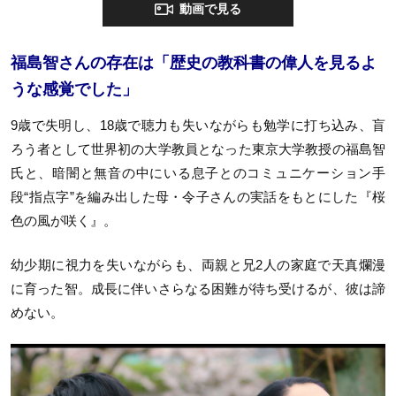
動画で見る
福島智さんの存在は「歴史の教科書の偉人を見るよ
うな感覚でした」
9歳で失明し、18歳で聴力も失いながらも勉学に打ち込み、盲
ろう者として世界初の大学教員となった東京大学教授の福島智
氏と、暗闇と無音の中にいる息子とのコミュニケーション手
段“指点字”を編み出した母・令子さんの実話をもとにした『桜
色の風が咲く』。
幼少期に視力を失いながらも、両親と兄2人の家庭で天真爛漫
に育った智。成長に伴いさらなる困難が待ち受けるが、彼は諦
めない。