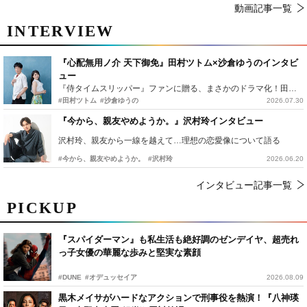
動画記事一覧
INTERVIEW
『心配無用ノ介 天下御免』田村ツトム×沙倉ゆうのインタビ
ュー
『侍タイムスリッパー』ファンに贈る、まさかのドラマ化！田村ツトム×沙倉ゆうのが語る『心配無用ノ介』撮影秘話
#田村ツトム
#沙倉ゆうの
2026.07.30
『今から、親友やめようか。』沢村玲インタビュー
沢村玲、親友から一線を越えて…理想の恋愛像について語る
#今から、親友やめようか。
#沢村玲
2026.06.20
インタビュー記事一覧
PICKUP
『スパイダーマン』も私生活も絶好調のゼンデイヤ、超売れ
っ子女優の華麗な歩みと堅実な素顔
#DUNE
#オデュッセイア
2026.08.09
黒木メイサがハードなアクションで刑事役を熱演！『八神瑛