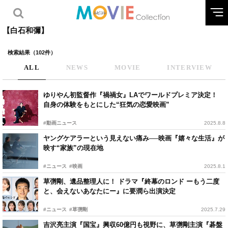
【白石和彌】
検索結果（102件）
ALL
NEWS
MOVIE
INTERVIEW
ゆりやん初監督作『禍禍女』LAでワールドプレミア決定！
自身の体験をもとにした“狂気の恋愛映画”
#動画ニュース
2025.8.8
ヤングケアラーという見えない痛み──映画『嬉々な生活』が
映す“家族”の現在地
#ニュース
#映画
2025.8.1
草彅剛、遺品整理人に！ ドラマ『終幕のロンド ーもう二度
と、会えないあなたにー』に要潤ら出演決定
#ニュース
#草彅剛
2025.7.29
吉沢亮主演『国宝』興収60億円も視野に、草彅剛主演『碁盤