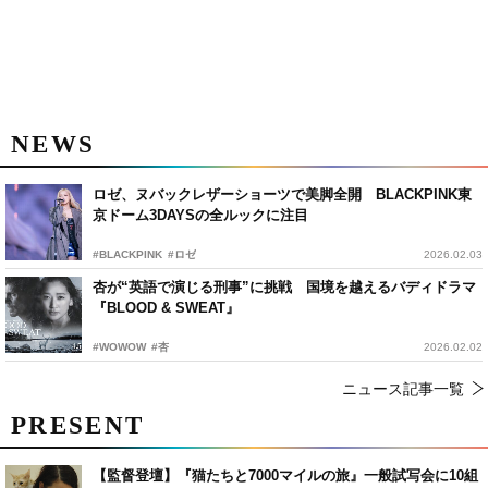
NEWS
ロゼ、ヌバックレザーショーツで美脚全開 BLACKPINK東
京ドーム3DAYSの全ルックに注目
#BLACKPINK
#ロゼ
2026.02.03
杏が“英語で演じる刑事”に挑戦 国境を越えるバディドラマ
『BLOOD & SWEAT』
#WOWOW
#杏
2026.02.02
ニュース記事一覧
PRESENT
【監督登壇】『猫たちと7000マイルの旅』一般試写会に10組