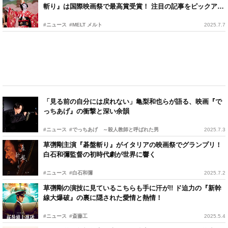
斬り』は国際映画祭で最高賞受賞！ 注目の記事をピックアッ
プ
#ニュース
#MELT メルト
2025.7.7
「見る前の自分には戻れない」亀梨和也らが語る、映画『で
っちあげ』の衝撃と深い余韻
#ニュース
#でっちあげ ～殺人教師と呼ばれた男
2025.7.3
草彅剛主演『碁盤斬り』がイタリアの映画祭でグランプリ！
白石和彌監督の初時代劇が世界に響く
#ニュース
#白石和彌
2025.7.2
草彅剛の演技に見ているこちらも手に汗が!! ド迫力の『新幹
線大爆破』の裏に隠された愛情と熱情！
#ニュース
#斎藤工
2025.5.4