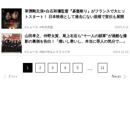
草彅剛主演×白石和彌監督『碁盤斬り』がフランスで大ヒッ
トスタート！ 日本映画として過去にない規模で宣伝も展開
#ニュース
#中川大志
2025.4.11
山田孝之、仲野太賀、尾上右近ら“十一人の賊軍”が過酷な撮
影の裏側を告白！「痛いし寒いし、本当に罪人の気分で…」
#ニュース
#ゆりやんレトリィバァ
2024.11.10
...
1
2
3
4
5
11
Prev
Next