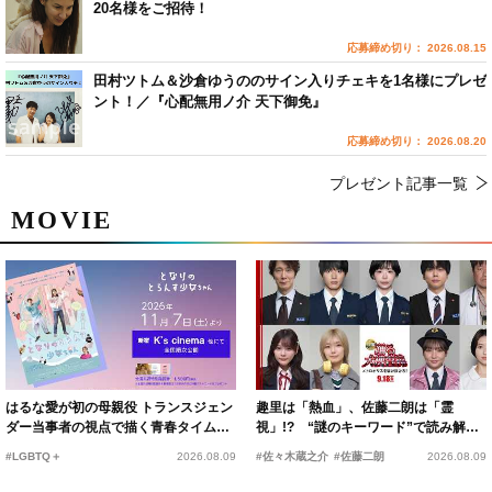
20名様をご招待！
応募締め切り： 2026.08.15
田村ツトム＆沙倉ゆうののサイン入りチェキを1名様にプレゼ
ント！／『心配無用ノ介 天下御免』
応募締め切り： 2026.08.20
プレゼント記事一覧
MOVIE
はるな愛が初の母親役 トランスジェン
趣里は「熱血」、佐藤二朗は「霊
ダー当事者の視点で描く青春タイムス
視」!? “謎のキーワード”で読み解く
リップコメディ
『踊る大捜査線 N.E.W.』新メンバー
#LGBTQ＋
2026.08.09
#佐々木蔵之介
#佐藤二朗
2026.08.09