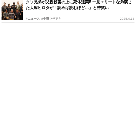
クソ兄弟が父親殺害の上に死体遺棄⁉ 一見エリートな弟演じ
た大塚ヒロタが「読めば読むほど…」と苦笑い
#ニュース
#中野マサアキ
2025.4.15