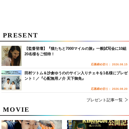
PRESENT
【監督登壇】『猫たちと7000マイルの旅』一般試写会に10組
20名様をご招待！
応募締め切り： 2026.08.15
田村ツトム＆沙倉ゆうののサイン入りチェキを1名様にプレゼ
ント！／『心配無用ノ介 天下御免』
応募締め切り： 2026.08.20
プレゼント記事一覧
MOVIE