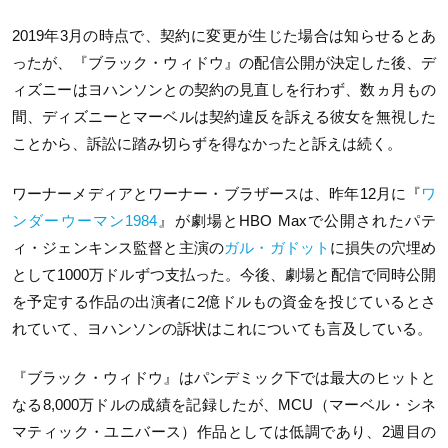
2019年3月の時点で、契約に変更が生じた場合は知らせるとあ
ったが、『ブラック・ウィドウ』の配信公開が決定した後、デ
ィズニーはヨハンソンとの契約の見直しを行わず、数ヵ月もの
間、ディズニーとマーベルは契約違反を訴える彼女を無視した
ことから、訴訟に踏み切らずを得なかったと訴えは続く。
ワーナーメディアとワーナー・ブラザースは、昨年12月に『
ワ
ンダーウーマン1984
』が劇場とHBO Maxで公開されたパテ
ィ・ジェンキンス監督と主演の
ガル・ガドット
に損失の穴埋め
として1000万ドルずつ支払った。今後、劇場と配信で同時公開
を予定する作品の出演者に2億ドルもの資金を投じているとさ
れていて、ヨハンソンの訴状はこれについても言及している。
『ブラック・ウィドウ』はパンデミック下では最大のヒットと
なる8,000万ドルの成績を記録したが、MCU（マーベル・シネ
マティック・ユニバース）作品としては低調であり、2週目の