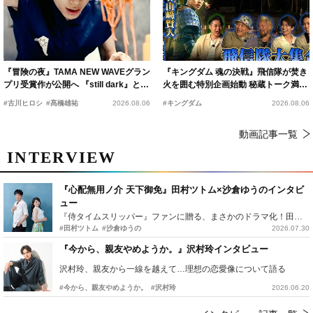
『冒険の夜』TAMA NEW WAVEグラン
『キングダム 魂の決戦』飛信隊が焚き
プリ受賞作が公開へ 『still dark』と同
火を囲む特別企画始動 秘蔵トーク満載
時上映決定
の“キングダムキャンプ”開催
#古川ヒロシ
#髙橋雄祐
2026.08.06
#キングダム
2026.08.06
動画記事一覧
INTERVIEW
『心配無用ノ介 天下御免』田村ツトム×沙倉ゆうのインタビ
ュー
『侍タイムスリッパー』ファンに贈る、まさかのドラマ化！田村ツトム×沙倉ゆうのが語る『心配無用ノ介』撮影秘話
#田村ツトム
#沙倉ゆうの
2026.07.30
『今から、親友やめようか。』沢村玲インタビュー
沢村玲、親友から一線を越えて…理想の恋愛像について語る
#今から、親友やめようか。
#沢村玲
2026.06.20