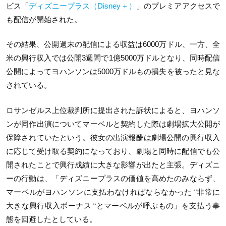
ビス「
ディズニープラス（Disney＋）
」のプレミアアクセスで
も配信が開始された。
その結果、公開週末の配信による収益は6000万ドル、一方、全
米の興行収入では公開3週間で1億5000万ドルとなり、同時配信
公開によってヨハンソンは5000万ドルもの損失を被ったと見な
されている。
ロサンゼルス上位裁判所に提出された訴状によると、ヨハンソ
ンが同作出演についてマーベルと契約した際は劇場拡大公開が
保障されていたという。彼女の出演報酬は劇場公開の興行収入
に応じて受け取る契約になっており、劇場と同時に配信でも公
開されたことで興行成績に大きな影響が出たと主張。ディズニ
ーの行動は、「ディズニープラスの価値を高めたのみならず、
マーベルがヨハンソンに支払わなければならなかった “非常に
大きな興行収入ボーナス “とマーベルが呼ぶもの」を支払う事
態を回避したとしている。